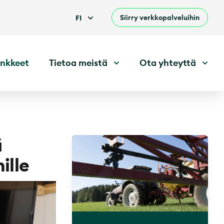
Siirry verkkopalveluihin
FI
nkkeet
Tietoa meistä
Ota yhteyttä
ä
ille