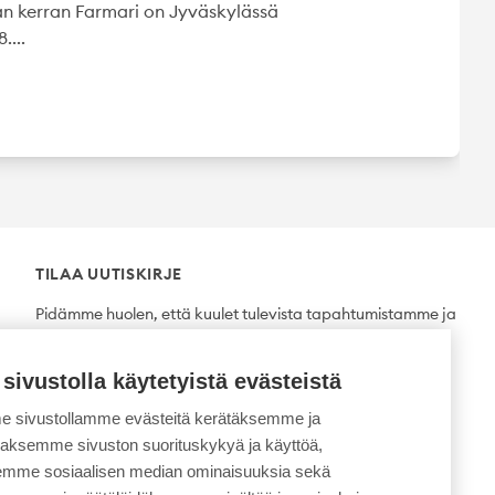
an kerran Farmari on Jyväskylässä
....
TILAA UUTISKIRJE
Pidämme huolen, että kuulet tulevista tapahtumistamme ja
uutuuksista ensimmäisten joukossa.
 sivustolla käytetyistä evästeistä
Tilaa
 sivustollamme evästeitä kerätäksemme ja
daksemme sivuston suorituskykyä ja käyttöä,
semme sosiaalisen median ominaisuuksia sekä