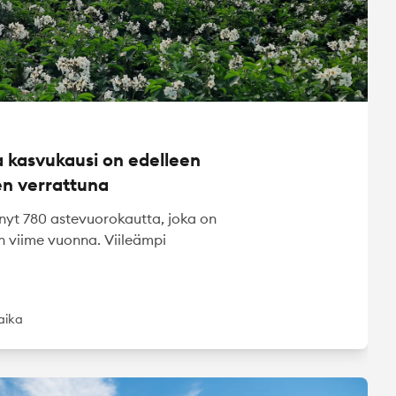
 kasvukausi on edelleen
en verrattuna
t 780 astevuorokautta, joka on
 viime vuonna. Viileämpi
uaika