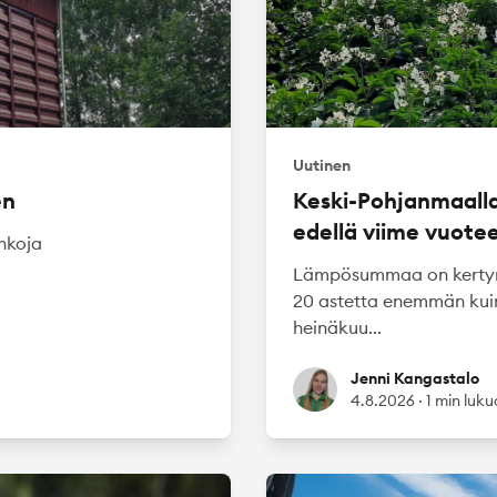
Uutinen
en
Keski-Pohjanmaalla
edellä viime vuote
inkoja
ä
Lämpösummaa on kertyny
20 astetta enemmän kuin
heinäkuu...
Jenni Kangastalo
Jenni Kangastalo
4.8.2026
·
1 min luk