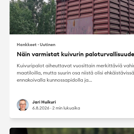
Hankkeet
·
Uutinen
Näin varmistat kuivurin paloturvallisuud
Kuivuripalot aiheuttavat vuosittain merkittäviä vah
maatiloilla, mutta suurin osa niistä olisi ehkäistäviss
ennakoivalla kunnossapidolla ja...
Jari Huikuri
Jari Huikuri
6.8.2026
·
2 min lukuaika