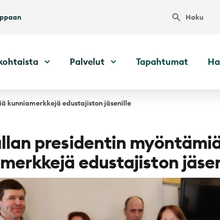
Haku
uppaan
kohtaista
Palvelut
Tapahtumat
Ha
ä kunniamerkkejä edustajiston jäsenille
llan presidentin myöntämi
merkkejä edustajiston jäsen