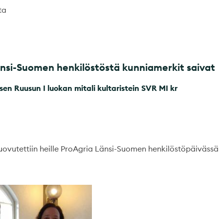
ta
nsi-Suomen henkilöstöstä kunniamerkit saivat
en Ruusun I luokan mitali kultaristein SVR MI kr
uovutettiin heille ProAgria Länsi-Suomen henkilöstöpäiväss