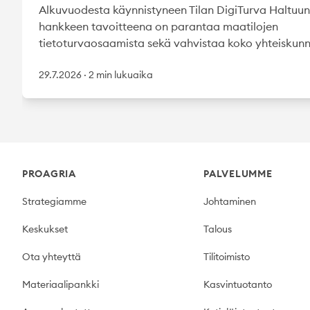
Alkuvuodesta käynnistyneen Tilan DigiTurva Haltuun
hankkeen tavoitteena on parantaa maatilojen
tietoturvaosaamista sekä vahvistaa koko yhteiskunn
29.7.2026
·
2 min lukuaika
Footer
PROAGRIA
PALVELUMME
Strategiamme
Johtaminen
Keskukset
Talous
Ota yhteyttä
Tilitoimisto
Materiaalipankki
Kasvintuotanto