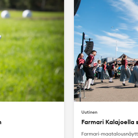
Uutinen
n
Farmari Kalajoella s
Farmari-maatalousnäytte