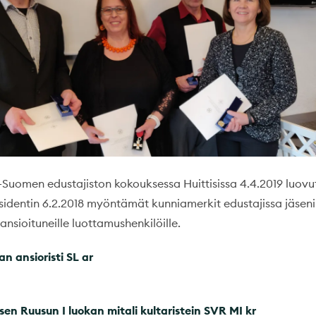
-Suomen edustajiston kokouksessa Huittisissa 4.4.2019 luovut
sidentin 6.2.2018 myöntämät kunniamerkit edustajissa jäsen
e ansioituneille luottamushenkilöille.
n ansioristi SL ar
en Ruusun I luokan mitali kultaristein SVR MI kr