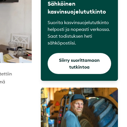
Sähköinen
kasvinsuojelututkinto
Suorita kasvinsuojelututkinto
helposti ja nopeasti verkossa.
Saat todistuksen heti
sähköpostiisi.
Siirry suorittamaan
tutkintoa
ettiin
inä