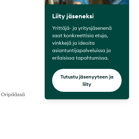
Liity jäseneksi
Yrittäjä- ja yritysjäsenenä
saat konkreettisia etuja,
vinkkejä ja ideoita
asiantuntijapalveluissa ja
erilaisissa tapahtumissa.
Tutustu jäsenyyteen ja
liity
ä Oripäässä