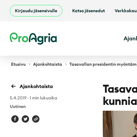
Kirjaudu jäsensivulle
Katso jäsenedut
Verkkoka
ProAgria
Ajan
Etusivu
Ajankohtaista
Tasavallan presidentin myöntämi
Tasava
Ajankohtaista
kunnia
5.4.2019
·
1 min lukuaika
Uutinen