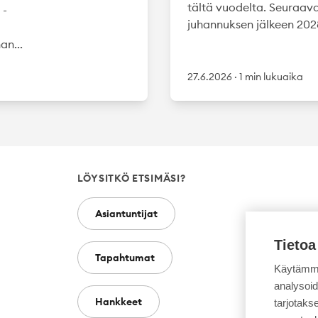
tältä vuodelta. Seuraav
 -
juhannuksen jälkeen 2028
an...
27.6.2026
·
1 min lukuaika
LÖYSITKÖ ETSIMÄSI?
Asiantuntijat
Tietoa
Tapahtumat
Käytämme
analysoi
Hankkeet
tarjotak