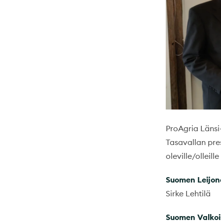
ProAgria Länsi
Tasavallan pre
oleville/olleill
Suomen Leijona
Sirke Lehtilä
Suomen Valkois