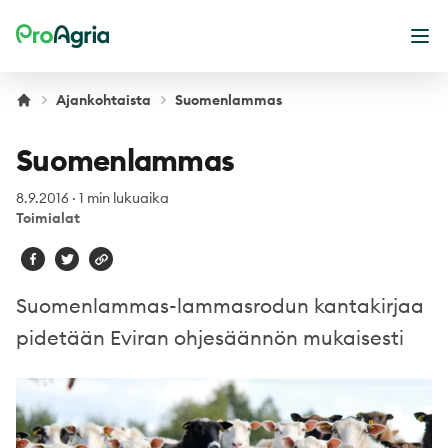
ProAgria
Ava
Ajankohtaista
Suomenlammas
Suomenlammas
8.9.2016
·
1 min lukuaika
Toimialat
Suomenlammas-lammasrodun kantakirjaa
pidetään Eviran ohjesäännön mukaisesti