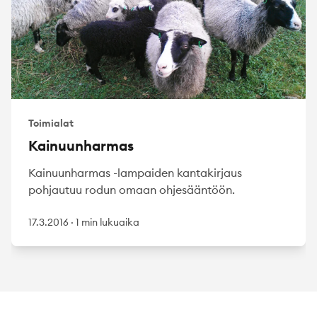
Toimialat
Kainuunharmas
Kainuunharmas -lampaiden kantakirjaus
pohjautuu rodun omaan ohjesääntöön.
17.3.2016
·
1 min lukuaika
Footer