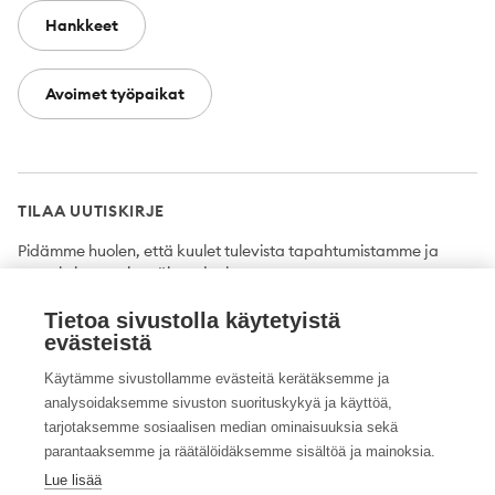
Hankkeet
Avoimet työpaikat
TILAA UUTISKIRJE
Pidämme huolen, että kuulet tulevista tapahtumistamme ja
uutuuksista ensimmäisten joukossa.
Tietoa sivustolla käytetyistä
Tilaa
evästeistä
Käytämme sivustollamme evästeitä kerätäksemme ja
analysoidaksemme sivuston suorituskykyä ja käyttöä,
tarjotaksemme sosiaalisen median ominaisuuksia sekä
Twitter
Facebook
YouTube
Instagram
LinkedIn
parantaaksemme ja räätälöidäksemme sisältöä ja mainoksia.
Lue lisää