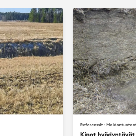
Referenssit
·
Maidontuotan
Kipot hyödyntävät