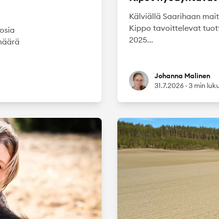
Kälviällä Saarihaan mait
Kippo tavoittelevat tuo
osia
2025...
nmäärä
Johanna Malinen
Johanna Malinen
31.7.2026
·
3 min luk