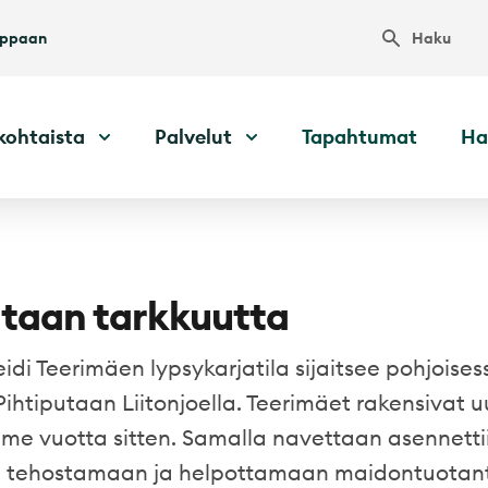
Haku
uppaan
kohtaista
Palvelut
Tapahtumat
Ha
taan tarkkuutta
idi Teerimäen lypsykarjatila sijaitsee pohjoises
ihtiputaan Liitonjoella. Teerimäet rakensivat 
me vuotta sitten. Samalla navettaan asennetti
ti tehostamaan ja helpottamaan maidontuotan