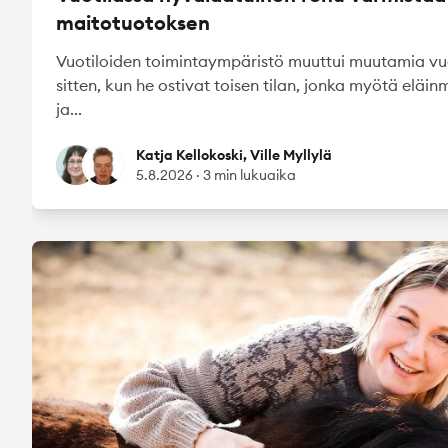
maitotuotoksen
Vuotiloiden toimintaympäristö muuttui muutamia vu
sitten, kun he ostivat toisen tilan, jonka myötä eläi
ja...
Katja Kellokoski
Ville Myllylä
Katja Kellokoski, Ville Myllylä
5.8.2026
·
3 min lukuaika