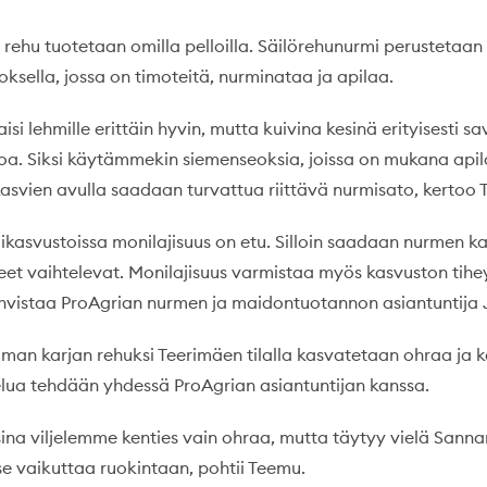
y rehu tuotetaan omilla pelloilla. Säilörehunurmi perustetaan
ksella, jossa on timoteitä, nurminataa ja apilaa.
isi lehmille erittäin hyvin, mutta kuivina kesinä erityisesti sa
oa. Siksi käytämmekin siemenseoksia, joissa on mukana apil
kasvien avulla saadaan turvattua riittävä nurmisato, kertoo
mikasvustoissa monilajisuus on etu. Silloin saadaan nurmen k
eet vaihtelevat. Monilajisuus varmistaa myös kasvuston tihey
ahvistaa ProAgrian nurmen ja maidontuotannon asiantuntija J
oman karjan rehuksi Teerimäen tilalla kasvatetaan ohraa ja 
telua tehdään yhdessä ProAgrian asiantuntijan kanssa.
sina viljelemme kenties vain ohraa, mutta täytyy vielä Sann
se vaikuttaa ruokintaan, pohtii Teemu.