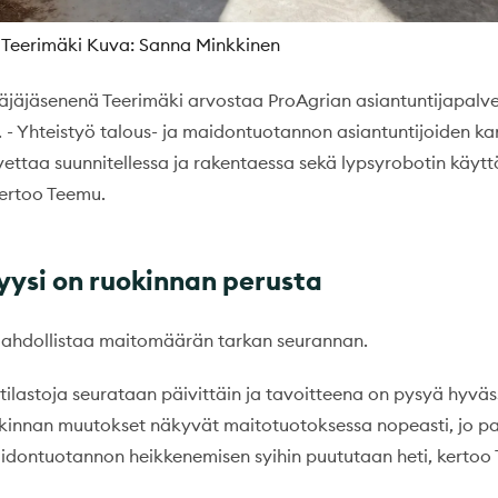
 Teerimäki Kuva: Sanna Minkkinen
täjäjäsenenä Teerimäki arvostaa ProAgrian asiantuntijapalv
. - Yhteistyö talous- ja maidontuotannon asiantuntijoiden ka
vettaa suunnitellessa ja rakentaessa sekä lypsyrobotin käyt
kertoo Teemu.
ysi on ruokinnan perusta
mahdollistaa maitomäärän tarkan seurannan.
 tilastoja seurataan päivittäin ja tavoitteena on pysyä hyvä
kinnan muutokset näkyvät maitotuotoksessa nopeasti, jo p
idontuotannon heikkenemisen syihin puututaan heti, kertoo