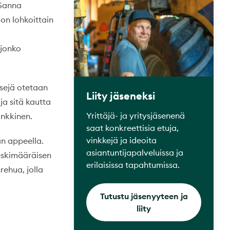
 Sanna
on lohkoittain
ljonko
ysejä otetaan
Liity jäseneksi
ja sitä kautta
Yrittäjä- ja yritysjäsenenä
inkkinen.
saat konkreettisia etuja,
vinkkejä ja ideoita
an appeella.
asiantuntijapalveluissa ja
keskimääräisen
erilaisissa tapahtumissa.
ehua, jolla
Tutustu jäsenyyteen ja
liity