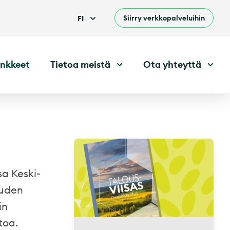
Siirry verkkopalveluihin
FI
nkkeet
Tietoa meistä
Ota yhteyttä
sa Keski-
uuden
in
toa.