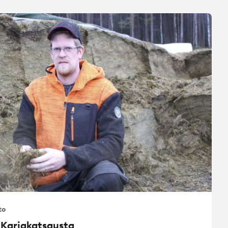
to
 Karjakatsausta