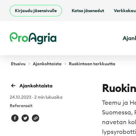
Kirjaudu jäsensivulle
Katso jäsenedut
Verkkoka
ProAgria
Ajan
Etusivu
Ajankohtaista
Ruokintaan tarkkuutta
Ruokin
Ajankohtaista
24.10.2023
·
2 min lukuaika
Teemu ja He
Referenssit
Suomessa, P
navetan kol
lypsyrobot