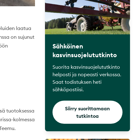
eluiden laatua
nssa on sujunut
Sähköinen
töön
kasvinsuojelututkinto
Suorita kasvinsuojelututkinto
helposti ja nopeasti verkossa.
Saat todistuksen heti
sähköpostiisi.
Siirry suorittamaan
ssä tuotoksessa
tutkintoa
arissa-kolmessa
 Teemu.