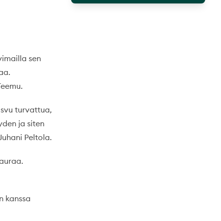
vimailla sen
aa.
 Teemu.
asvu turvattua,
den ja siten
uhani Peltola.
kauraa.
an kanssa