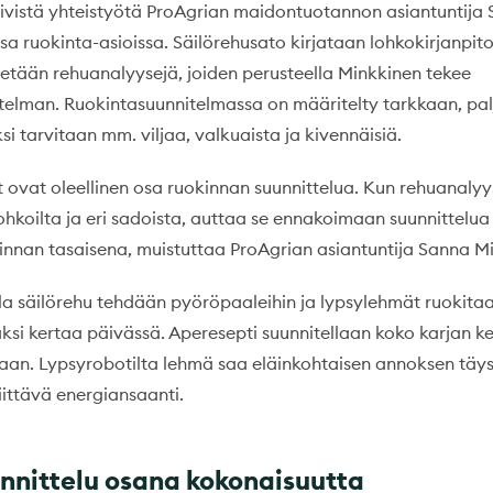
iivistä yhteistyötä ProAgrian maidontuotannon asiantuntija
a ruokinta-asioissa. Säilörehusato kirjataan lohkokirjanpito
tetään rehuanalyysejä, joiden perusteella Minkkinen tekee
telman. Ruokintasuunnitelmassa on määritelty tarkkaan, pa
ksi tarvitaan mm. viljaa, valkuaista ja kivennäisiä.
t ovat oleellinen osa ruokinnan suunnittelua. Kun rehuanaly
lohkoilta ja eri sadoista, auttaa se ennakoimaan suunnittelua 
nnan tasaisena, muistuttaa ProAgrian asiantuntija Sanna M
lla säilörehu tehdään pyöröpaaleihin ja lypsylehmät ruokita
ksi kertaa päivässä. Aperesepti suunnitellaan koko karjan 
an. Lypsyrobotilta lehmä saa eläinkohtaisen annoksen täysr
iittävä energiansaanti.
unnittelu osana kokonaisuutta