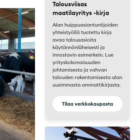
Talousviisas
maatilayritys -kirja
Alan huippuasiantuntijoiden
yhteistyöllä tuotettu kirja
avaa talousasioita
käytännönläheisesti ja
innostavin esimerkein. Lue
yrityskokonaisuuden
johtamisesta ja vahvan
talouden rakentamisesta alan
uusimmasta ammattikirjasta.
Tilaa verkkokaupasta