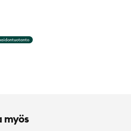
aidontuotanto
a myös