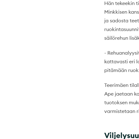
Hän tekeekin t
Minkkisen kanss
ja sadosta tee
ruokintasuunni
säilörehun lisä
- Rehuanalyysi
kattavasti eri 
pitämään ruoki
Teerimäen tila
Ape jaetaan ka
tuotoksen muka
varmistetaan r
Viljelysu