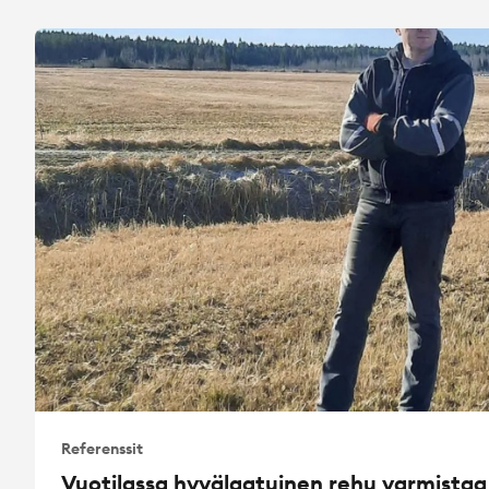
Referenssit
Vuotilassa hyvälaatuinen rehu varmistaa