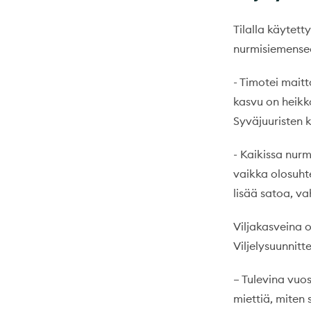
Tilalla käytett
nurmisiemenseo
- Timotei maitta
kasvu on heikk
Syväjuuristen 
- Kaikissa nur
vaikka olosuht
lisää satoa, v
Viljakasveina 
Viljelysuunnit
– Tulevina vuo
miettiä, miten 