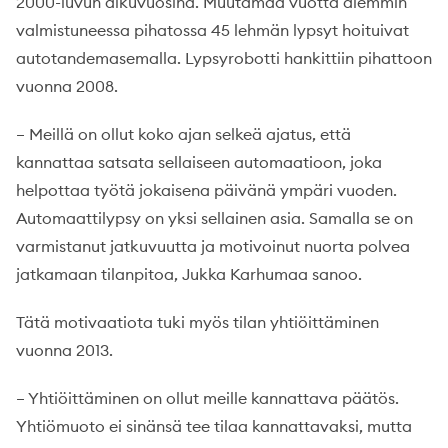
2000-luvun alkuvuosina. Muutamaa vuotta aiemmin
valmistuneessa pihatossa 45 lehmän lypsyt hoituivat
autotandemasemalla. Lypsyrobotti hankittiin pihattoon
vuonna 2008.
– Meillä on ollut koko ajan selkeä ajatus, että
kannattaa satsata sellaiseen automaatioon, joka
helpottaa työtä jokaisena päivänä ympäri vuoden.
Automaattilypsy on yksi sellainen asia. Samalla se on
varmistanut jatkuvuutta ja motivoinut nuorta polvea
jatkamaan tilanpitoa, Jukka Karhumaa sanoo.
Tätä motivaatiota tuki myös tilan yhtiöittäminen
vuonna 2013.
– Yhtiöittäminen on ollut meille kannattava päätös.
Yhtiömuoto ei sinänsä tee tilaa kannattavaksi, mutta