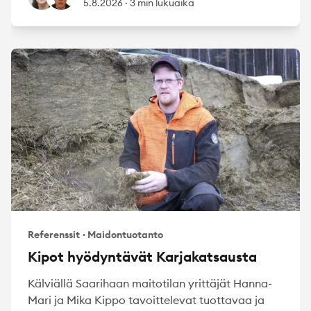
5.8.2026
·
3 min lukuaika
Referenssit
·
Maidontuotanto
Kipot hyödyntävät Karjakatsausta
Kälviällä Saarihaan maitotilan yrittäjät Hanna-
Mari ja Mika Kippo tavoittelevat tuottavaa ja