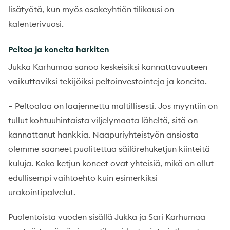
lisätyötä, kun myös osakeyhtiön tilikausi on
kalenterivuosi.
Peltoa ja koneita harkiten
Jukka Karhumaa sanoo keskeisiksi kannattavuuteen
vaikuttaviksi tekijöiksi peltoinvestointeja ja koneita.
– Peltoalaa on laajennettu maltillisesti. Jos myyntiin on
tullut kohtuuhintaista viljelymaata läheltä, sitä on
kannattanut hankkia. Naapuriyhteistyön ansiosta
olemme saaneet puolitettua säilörehuketjun kiinteitä
kuluja. Koko ketjun koneet ovat yhteisiä, mikä on ollut
edullisempi vaihtoehto kuin esimerkiksi
urakointipalvelut.
Puolentoista vuoden sisällä Jukka ja Sari Karhumaa