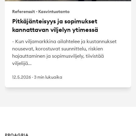
Referenssit
·
Kasvintuotanto
Pitkäjänteisyys ja sopimukset
kannattavan viljelyn ytimessä
- Kun viljamarkkina ailahtelee ja kustannukset
nousevat, korostuvat suunnittelu, riskien
hajauttaminen ja sopimusviljely, tiivistää
viljelijä...
12.5.2026
·
3 min lukuaika
Footer
PROAGRIA