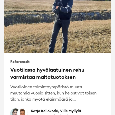
Referenssit
Vuotilassa hyvälaatuinen rehu
varmistaa maitotuotoksen
Vuotiloiden toimintaympäristö muuttui
muutamia vuosia sitten, kun he ostivat toisen
tilan, jonka myötä eläinmäärä ja...
Katja Kellokoski
Ville Myllylä
Katja Kellokoski, Ville Myllylä