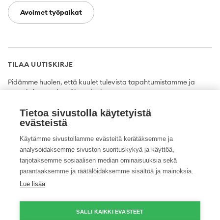
Avoimet työpaikat
TILAA UUTISKIRJE
Pidämme huolen, että kuulet tulevista tapahtumistamme ja
uutuuksista ensimmäisten joukossa.
Tietoa sivustolla käytetyistä
Tilaa
evästeistä
Käytämme sivustollamme evästeitä kerätäksemme ja
analysoidaksemme sivuston suorituskykyä ja käyttöä,
tarjotaksemme sosiaalisen median ominaisuuksia sekä
Twitter
Facebook
YouTube
Instagram
LinkedIn
parantaaksemme ja räätälöidäksemme sisältöä ja mainoksia.
Lue lisää
Tietosuojaseloste
Saavutettavuusseloste
Ilmoituskanava
SALLI KAIKKI EVÄSTEET