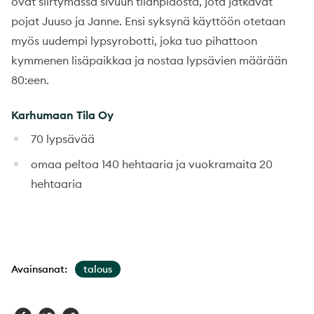
ovat siirtymässä sivuun tilanpidosta, jota jatkavat
pojat Juuso ja Janne. Ensi syksynä käyttöön otetaan
myös uudempi lypsyrobotti, joka tuo pihattoon
kymmenen lisäpaikkaa ja nostaa lypsävien määrään
80:een.
Karhumaan Tila Oy
70 lypsävää
omaa peltoa 140 hehtaaria ja vuokramaita 20
hehtaaria
Avainsanat:
talous