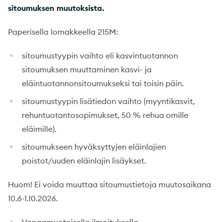
sitoumuksen muutoksista.
Paperisella lomakkeella 215M:
sitoumustyypin vaihto eli kasvintuotannon
sitoumuksen muuttaminen kasvi- ja
eläintuotannonsitoumukseksi tai toisin päin.
sitoumustyypin lisätiedon vaihto (myyntikasvit,
rehuntuotantosopimukset, 50 % rehua omille
eläimille).
sitoumukseen hyväksyttyjen eläinlajien
poistot/uuden eläinlajin lisäykset.
Huom! Ei voida muuttaa sitoumustietoja muutosaikana
10.6-1.10.2026.