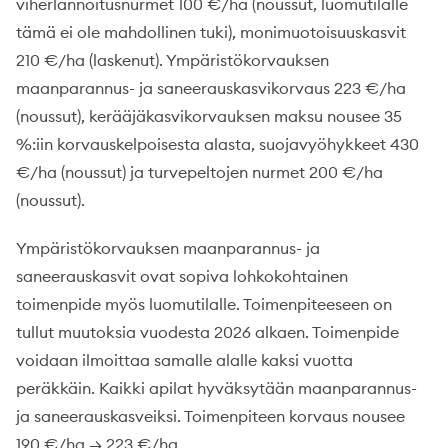
viherlannoitusnurmet 100 €/ha (noussut, luomutilalle
tämä ei ole mahdollinen tuki), monimuotoisuuskasvit
210 €/ha (laskenut). Ympäristökorvauksen
maanparannus- ja saneerauskasvikorvaus 223 €/ha
(noussut), kerääjäkasvikorvauksen maksu nousee 35
%:iin korvauskelpoisesta alasta, suojavyöhykkeet 430
€/ha (noussut) ja turvepeltojen nurmet 200 €/ha
(noussut).
Ympäristökorvauksen maanparannus- ja
saneerauskasvit ovat sopiva lohkokohtainen
toimenpide myös luomutilalle. Toimenpiteeseen on
tullut muutoksia vuodesta 2026 alkaen. Toimenpide
voidaan ilmoittaa samalle alalle kaksi vuotta
peräkkäin. Kaikki apilat hyväksytään maanparannus-
ja saneerauskasveiksi. Toimenpiteen korvaus nousee
190 €/ha → 223 €/ha.