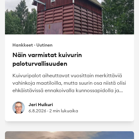
Hankkeet
·
Uutinen
Näin varmistat kuivurin
paloturvallisuuden
Kuivuripalot aiheuttavat vuosittain merkittäviä
vahinkoja maatiloilla, mutta suurin osa niistä olisi
ehkäistävissä ennakoivalla kunnossapidolla ja...
Jari Huikuri
Jari Huikuri
6.8.2026
·
2 min lukuaika