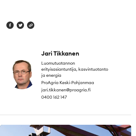
Jari Tikkanen
Luomutuotannon
erityisasiantuntija, kasvintuotanto
ja energia
ProAgria Keski-Pohjanmaa
jari.tikkanen@proagria.fi
0400 162 147