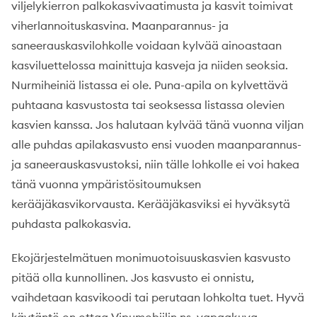
viljelykierron palkokasvivaatimusta ja kasvit toimivat
viherlannoituskasvina. Maanparannus- ja
saneerauskasvilohkolle voidaan kylvää ainoastaan
kasviluettelossa mainittuja kasveja ja niiden seoksia.
Nurmiheiniä listassa ei ole. Puna-apila on kylvettävä
puhtaana kasvustosta tai seoksessa listassa olevien
kasvien kanssa. Jos halutaan kylvää tänä vuonna viljan
alle puhdas apilakasvusto ensi vuoden maanparannus-
ja saneerauskasvustoksi, niin tälle lohkolle ei voi hakea
tänä vuonna ympäristösitoumuksen
kerääjäkasvikorvausta. Kerääjäkasviksi ei hyväksytä
puhdasta palkokasvia.
Ekojärjestelmätuen monimuotoisuuskasvien kasvusto
pitää olla kunnollinen. Jos kasvusto ei onnistu,
vaihdetaan kasvikoodi tai perutaan lohkolta tuet. Hyvä