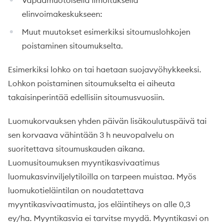
Vapaamuotoisella ilmoituksella
elinvoimakeskukseen:
Muut muutokset esimerkiksi sitoumuslohkojen
poistaminen sitoumukselta.
Esimerkiksi lohko on tai haetaan suojavyöhykkeeksi.
Lohkon poistaminen sitoumukselta ei aiheuta
takaisinperintää edellisiin sitoumusvuosiin.
Luomukorvauksen yhden päivän lisäkoulutuspäivä tai
sen korvaava vähintään 3 h neuvopalvelu on
suoritettava sitoumuskauden aikana.
Luomusitoumuksen myyntikasvivaatimus
luomukasvinviljelytiloilla on tarpeen muistaa. Myös
luomukotieläintilan on noudatettava
myyntikasvivaatimusta, jos eläintiheys on alle 0,3
ey/ha. Myyntikasvia ei tarvitse myydä. Myyntikasvi on