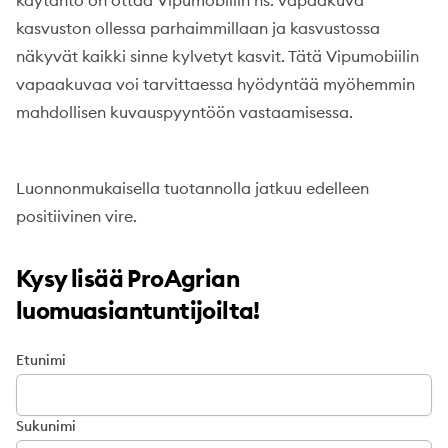
käytäntö on ottaa Vipumobiilin ns. vapaakuva
kasvuston ollessa parhaimmillaan ja kasvustossa
näkyvät kaikki sinne kylvetyt kasvit. Tätä Vipumobiilin
vapaakuvaa voi tarvittaessa hyödyntää myöhemmin
mahdollisen kuvauspyyntöön vastaamisessa.
Luonnonmukaisella tuotannolla jatkuu edelleen
positiivinen vire.
Kysy lisää ProAgrian
luomuasiantuntijoilta!
Etunimi
Sukunimi