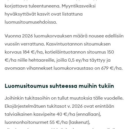
korjattava tuleentuneena. Myyntikasveiksi
hyväksyttävät kasvit ovat listattuna
luomusitoumusehdoissa.
Vuonna 2026 luomukorvauksen määrä nousee edellisiin
vuosiin verrattuna. Kasvintuotannon sitoumuksen
korvaus 184 €/ha, kotieläintuotannon sitoumus 150
€/ha niille hehtaareille, joilla 0,5 ey/ha täyttyy ja
avomaan vihannekset luomukorvaustaso on 679 €/ha.
Luomusitoumus suhteessa muihin tukiin
Joihinkin tukitasoihin on tullut muutoksia tälle vuodelle.
Ekojärjestelmätuen tukitasot v. 2026 ovat enintään
talviaikainen kasvipeite 40 €/ha (ennallaan),
luonnonhoitonurmet 55 €/ha (laskenut),