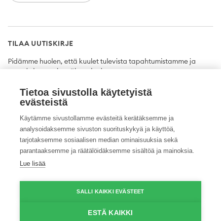
TILAA UUTISKIRJE
Pidämme huolen, että kuulet tulevista tapahtumistamme ja
uutuuksista ensimmäisten joukossa.
Tietoa sivustolla käytetyistä
Tilaa
evästeistä
Käytämme sivustollamme evästeitä kerätäksemme ja
analysoidaksemme sivuston suorituskykyä ja käyttöä,
tarjotaksemme sosiaalisen median ominaisuuksia sekä
Twitter
Facebook
YouTube
Instagram
LinkedIn
parantaaksemme ja räätälöidäksemme sisältöä ja mainoksia.
Lue lisää
Tietosuojaseloste
Saavutettavuusseloste
Ilmoituskanava
SALLI KAIKKI EVÄSTEET
© 2026 ProAgria. Kaikki oikeudet pidätetään.
ESTÄ KAIKKI