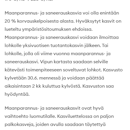
Maanparannus- ja saneerauskasvia voi olla enintään
20 % korvauskelpoisesta alasta. Hyväksytyt kasvit on
lueteltu ympäristösitoumuksen ehdoissa.
Maanparannus- ja saneerauskasvi voidaan ilmoittaa
lohkolle yksivuotisen tuotantokasvin jälkeen. Tai
lohkolle, jolla oli viime vuonna maanparannus- ja
saneerauskasvi. Vipun kartasta saadaan selville
kätevästi toimenpiteeseen soveltuvat lohkot. Kasvusto
kylvetään 30.6. mennessä ja voidaan päättää
aikaisintaan 2 kk kuluttua kylvöstä. Kasvuston saa
hyödyntää.
Maanparannus- ja saneerauskasvit ovat hyvä
vaihtoehto luomutilalle. Kasviluettelossa on paljon
palkokasveja, joiden avulla saadaan täytettyä