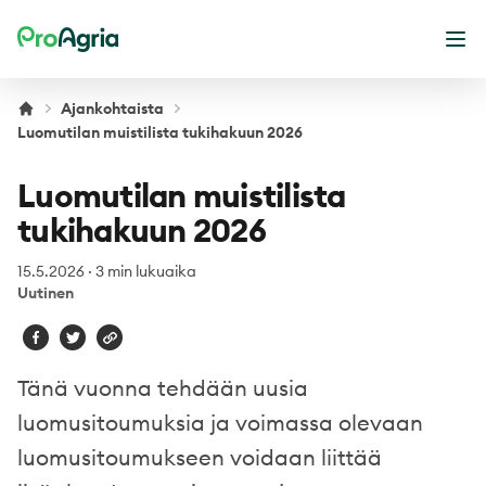
ProAgria
Ava
Ajankohtaista
Luomutilan muistilista tukihakuun 2026
Luomutilan muistilista
tukihakuun 2026
15.5.2026
·
3 min lukuaika
Uutinen
Tänä vuonna tehdään uusia
luomusitoumuksia ja voimassa olevaan
luomusitoumukseen voidaan liittää