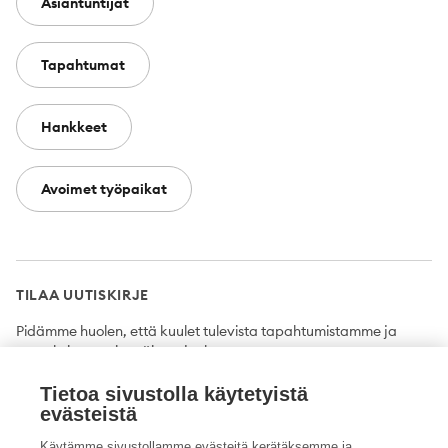
Asiantuntijat
Tapahtumat
Hankkeet
Avoimet työpaikat
TILAA UUTISKIRJE
Pidämme huolen, että kuulet tulevista tapahtumistamme ja
uutuuksista ensimmäisten joukossa.
Tietoa sivustolla käytetyistä
Tilaa
evästeistä
Käytämme sivustollamme evästeitä kerätäksemme ja