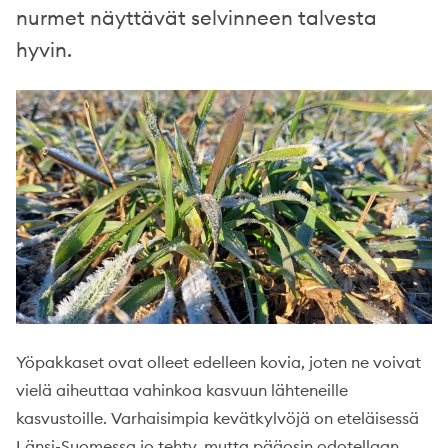
nurmet näyttävät selvinneen talvesta
hyvin.
Yöpakkaset ovat olleet edelleen kovia, joten ne voivat
vielä aiheuttaa vahinkoa kasvuun lähteneille
kasvustoille. Varhaisimpia kevätkylvöjä on eteläisessä
Länsi-Suomessa jo tehty, mutta pääosin odotellaan