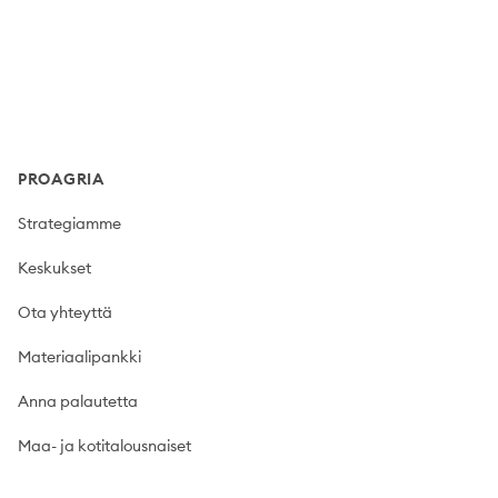
Footer
PROAGRIA
Strategiamme
Keskukset
Ota yhteyttä
Materiaalipankki
Anna palautetta
Maa- ja kotitalousnaiset