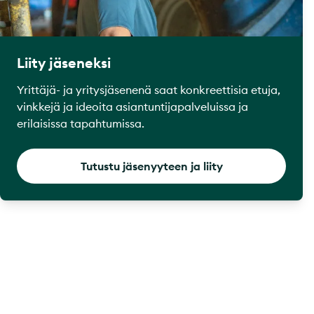
Liity jäseneksi
Yrittäjä- ja yritysjäsenenä saat konkreettisia etuja,
vinkkejä ja ideoita asiantuntijapalveluissa ja
erilaisissa tapahtumissa.
Tutustu jäsenyyteen ja liity
Footer