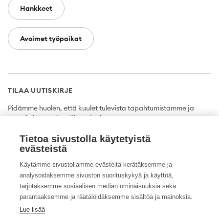
Hankkeet
Avoimet työpaikat
TILAA UUTISKIRJE
Pidämme huolen, että kuulet tulevista tapahtumistamme ja
uutuuksista ensimmäisten joukossa.
Tietoa sivustolla käytetyistä
Tilaa
evästeistä
Käytämme sivustollamme evästeitä kerätäksemme ja
analysoidaksemme sivuston suorituskykyä ja käyttöä,
tarjotaksemme sosiaalisen median ominaisuuksia sekä
Twitter
Facebook
YouTube
Instagram
LinkedIn
parantaaksemme ja räätälöidäksemme sisältöä ja mainoksia.
Lue lisää