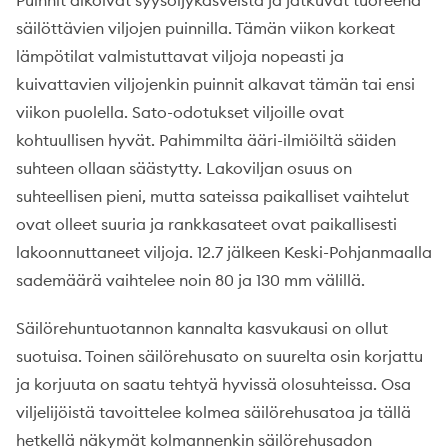
Puinnit alkoivat syysöljykasveista ja jatkuvat tuoreena
säilöttävien viljojen puinnilla. Tämän viikon korkeat
lämpötilat valmistuttavat viljoja nopeasti ja
kuivattavien viljojenkin puinnit alkavat tämän tai ensi
viikon puolella. Sato-odotukset viljoille ovat
kohtuullisen hyvät. Pahimmilta ääri-ilmiöiltä säiden
suhteen ollaan säästytty. Lakoviljan osuus on
suhteellisen pieni, mutta sateissa paikalliset vaihtelut
ovat olleet suuria ja rankkasateet ovat paikallisesti
lakoonnuttaneet viljoja. 12.7 jälkeen Keski-Pohjanmaalla
sademäärä vaihtelee noin 80 ja 130 mm välillä.
Säilörehuntuotannon kannalta kasvukausi on ollut
suotuisa. Toinen säilörehusato on suurelta osin korjattu
ja korjuuta on saatu tehtyä hyvissä olosuhteissa. Osa
viljelijöistä tavoittelee kolmea säilörehusatoa ja tällä
hetkellä näkymät kolmannenkin säilörehusadon