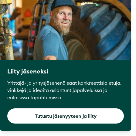
Liity jäseneksi
Yrittäjä- ja yritysjäsenenä saat konkreettisia etuja,
vinkkejä ja ideoita asiantuntijapalveluissa ja
erilaisissa tapahtumissa.
Tutustu jäsenyyteen ja liity