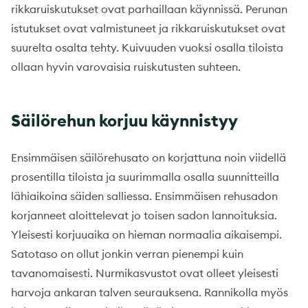
rikkaruiskutukset ovat parhaillaan käynnissä. Perunan
istutukset ovat valmistuneet ja rikkaruiskutukset ovat
suurelta osalta tehty. Kuivuuden vuoksi osalla tiloista
ollaan hyvin varovaisia ruiskutusten suhteen.
Säilörehun korjuu käynnistyy
Ensimmäisen säilörehusato on korjattuna noin viidellä
prosentilla tiloista ja suurimmalla osalla suunnitteilla
lähiaikoina säiden salliessa. Ensimmäisen rehusadon
korjanneet aloittelevat jo toisen sadon lannoituksia.
Yleisesti korjuuaika on hieman normaalia aikaisempi.
Satotaso on ollut jonkin verran pienempi kuin
tavanomaisesti. Nurmikasvustot ovat olleet yleisesti
harvoja ankaran talven seurauksena. Rannikolla myös