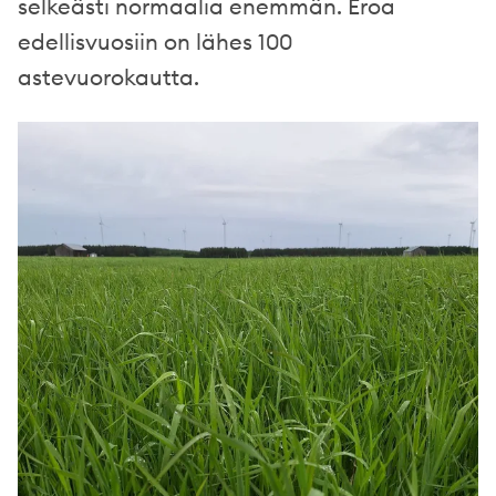
selkeästi normaalia enemmän. Eroa
edellisvuosiin on lähes 100
astevuorokautta.