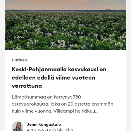
Uutinen
Keski-Pohjanmaalla kasvukausi on
edelleen edellä viime vuoteen
verrattuna
Lämpösummaa on kertynyt 780
astevuorokautta, joka on 20 astetta enemmän
kuin viime vuonna. Viileämpi heinäkuu...
Jenni Kangastalo
Jenni Kangastalo
4.8.2026
·
1 min lukuaika