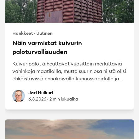
Hankkeet
·
Uutinen
Näin varmistat kuivurin
paloturvallisuuden
Kuivuripalot aiheuttavat vuosittain merkittäviä
vahinkoja maatiloilla, mutta suurin osa niistä olisi
ehkäistävissä ennakoivalla kunnossapidolla ja...
Jari Huikuri
Jari Huikuri
6.8.2026
·
2 min lukuaika