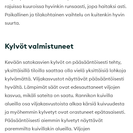
rajuissa kuuroissa hyvinkin runsaasti, jopa haitaksi asti.
Paikallinen ja tilakohtainen vaihtelu on kuitenkin hyvin
suurta.
Kylvöt valmistuneet
Kevään satokasvien kylvöt on pääsääntöisesti tehty,
yksittäisillä tiloilla saattaa olla vielä yksittäisiä lohkoja
kylvämättä. Viljakasvustot näyttävät pääsääntöisesti
hyvältä. Lämpimät säät ovat edesauttaneet viljojen
kasvua, mikäli sateita on saatu. Rannikon kuivilla
alueilla osa viljakasvustoista alkaa kärsiä kuivuudesta
ja myöhemmin kylvetyt ovat orastuneet epätasaisesti.
Pääsääntöisesti aiemmin kylvetyt näyttävät
paremmilta kuivillakin alueilla. Viljojen