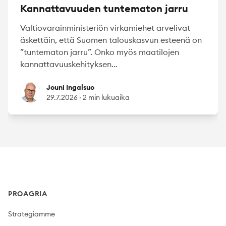
Kannattavuuden tuntematon jarru
Valtiovarainministeriön virkamiehet arvelivat
äskettäin, että Suomen talouskasvun esteenä on
”tuntematon jarru”. Onko myös maatilojen
kannattavuuskehityksen...
Jouni Ingalsuo
Jouni Ingalsuo
29.7.2026
·
2 min lukuaika
Footer
PROAGRIA
Strategiamme