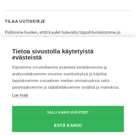
TILAA UUTISKIRJE
Pidämme huolen, että kuulet tulevista tapahtumistamme ja
uutuuksista ensimmäisten joukossa.
Tietoa sivustolla käytetyistä
Tilaa
evästeistä
Käytämme sivustollamme evästeitä kerätäksemme ja
analysoidaksemme sivuston suorituskykyä ja käyttöä,
tarjotaksemme sosiaalisen median ominaisuuksia sekä
Twitter
Facebook
YouTube
Instagram
LinkedIn
parantaaksemme ja räätälöidäksemme sisältöä ja mainoksia.
Lue lisää
Tietosuojaseloste
Saavutettavuusseloste
Ilmoituskanava
SALLI KAIKKI EVÄSTEET
© 2026 ProAgria. Kaikki oikeudet pidätetään.
ESTÄ KAIKKI