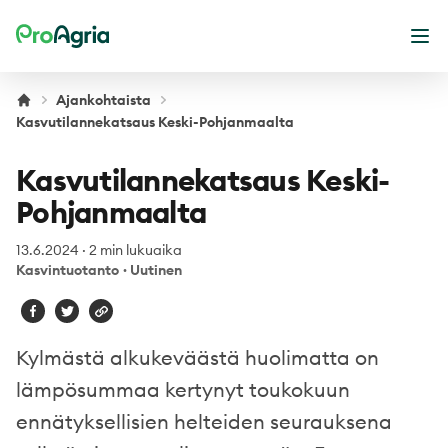
ProAgria
Ava
Ajankohtaista
Kasvutilannekatsaus Keski-Pohjanmaalta
Kasvutilannekatsaus Keski-
Pohjanmaalta
13.6.2024
·
2 min lukuaika
Kasvintuotanto
·
Uutinen
Kylmästä alkukeväästä huolimatta on
lämpösummaa kertynyt toukokuun
ennätyksellisien helteiden seurauksena