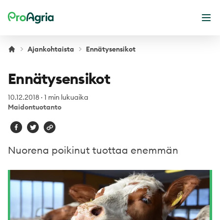
ProAgria
Ava
Ajankohtaista
Ennätysensikot
Ennätysensikot
10.12.2018
·
1 min lukuaika
Maidontuotanto
Nuorena poikinut tuottaa enemmän