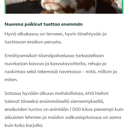
Nuorena poikinut tuottaa enemmän
Hyvä alkukasvu on terveen, hyvin tiinehtyvän ja
tuottavan ensikon perusta.
Ennätysensikot-täsmäpalvelussa tarkastellaan
nuorkarjan kasvua ja kasvutavoitteita, rehuja ja
ruokintaa sekä tekemisiä navetassa – mitä, milloin ja
miten.
Satsaus hyvään alkuun mahdollistaa, että hiehot
tulevat tiineeksi ensimmäisellä siemennyksellä,
ensikoiden tuotos on enintään 1 000 kiloa pienempi kuin
aikuisten lehmien ja maidon valkuaispitoisuus on sama
kuin koko karjalla.