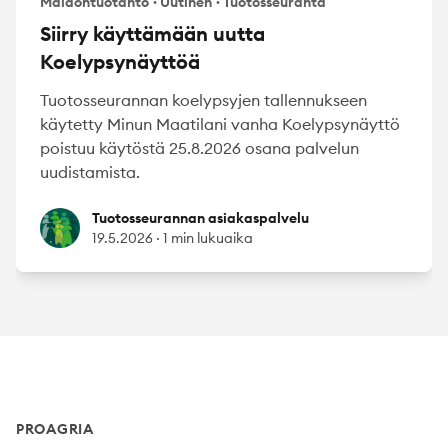
Maidontuotanto
·
Uutinen
·
Tuotosseuranta
Siirry käyttämään uutta
Koelypsynäyttöä
Tuotosseurannan koelypsyjen tallennukseen
käytetty Minun Maatilani vanha Koelypsynäyttö
poistuu käytöstä 25.8.2026 osana palvelun
uudistamista.
Tuotosseurannan asiakaspalvelu
Tuotosseurannan asiakaspalvelu
19.5.2026
·
1 min lukuaika
Footer
PROAGRIA