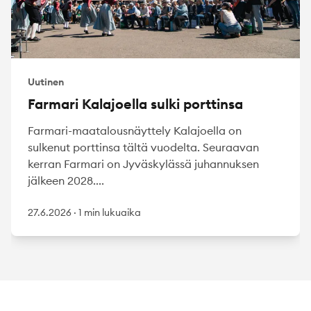
Uutinen
Farmari Kalajoella sulki porttinsa
Farmari-maatalousnäyttely Kalajoella on
sulkenut porttinsa tältä vuodelta. Seuraavan
kerran Farmari on Jyväskylässä juhannuksen
jälkeen 2028....
27.6.2026
·
1 min lukuaika
Footer