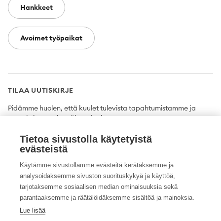
Hankkeet
Avoimet työpaikat
TILAA UUTISKIRJE
Pidämme huolen, että kuulet tulevista tapahtumistamme ja
uutuuksista ensimmäisten joukossa.
Tietoa sivustolla käytetyistä
Tilaa
evästeistä
Käytämme sivustollamme evästeitä kerätäksemme ja
analysoidaksemme sivuston suorituskykyä ja käyttöä,
tarjotaksemme sosiaalisen median ominaisuuksia sekä
Twitter
Facebook
YouTube
Instagram
LinkedIn
parantaaksemme ja räätälöidäksemme sisältöä ja mainoksia.
Lue lisää