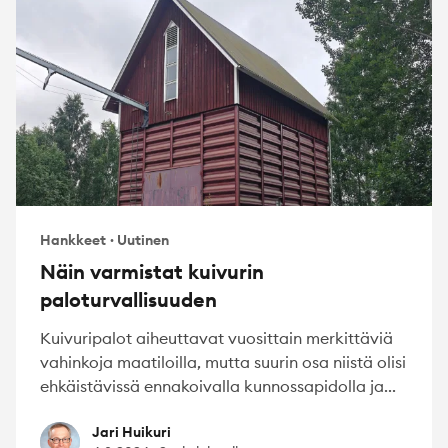
Hankkeet
·
Uutinen
Näin varmistat kuivurin
paloturvallisuuden
Kuivuripalot aiheuttavat vuosittain merkittäviä
vahinkoja maatiloilla, mutta suurin osa niistä olisi
ehkäistävissä ennakoivalla kunnossapidolla ja...
Jari Huikuri
Jari Huikuri