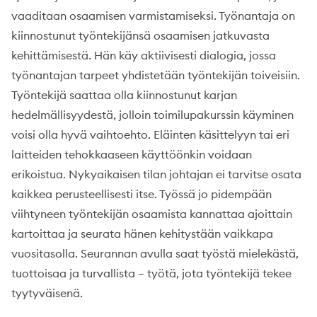
vaaditaan osaamisen varmistamiseksi. Työnantaja on
kiinnostunut työntekijänsä osaamisen jatkuvasta
kehittämisestä. Hän käy aktiivisesti dialogia, jossa
työnantajan tarpeet yhdistetään työntekijän toiveisiin.
Työntekijä saattaa olla kiinnostunut karjan
hedelmällisyydestä, jolloin toimilupakurssin käyminen
voisi olla hyvä vaihtoehto. Eläinten käsittelyyn tai eri
laitteiden tehokkaaseen käyttöönkin voidaan
erikoistua. Nykyaikaisen tilan johtajan ei tarvitse osata
kaikkea perusteellisesti itse. Työssä jo pidempään
viihtyneen työntekijän osaamista kannattaa ajoittain
kartoittaa ja seurata hänen kehitystään vaikkapa
vuositasolla. Seurannan avulla saat työstä mielekästä,
tuottoisaa ja turvallista – työtä, jota työntekijä tekee
tyytyväisenä.