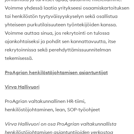
Voimme yhdessä laatia yritykseesi osaamiskartoituksen
tai henkilöstön tyytyväisyyskyselyn sekä osallistua
yhteiseen purkutilaisuuteen työntekijöiden kanssa.
Voimme auttaa sinua, jos rekrytointi on tulossa
ajankohtaiseksi ja pohdit sen kannattavuutta, itse
rekrytoinnissa sekä perehdyttämissuunnitelman
tekemisessä.
ProAgrian henkilöstöjohtamisen asiantuntijat
Virva Hallivuori
ProAgrian valtakunnallinen HR-tiimi,
henkilöstöjohtaminen, lean, SOP-työohjeet
Virva Hallivuori on osa ProAgrian valtakunnallista
henkilöstöjohtamisen asiantuntijoiden verkostoa