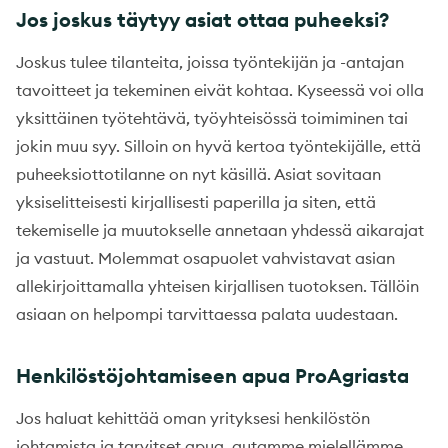
Jos joskus täytyy asiat ottaa puheeksi?
Joskus tulee tilanteita, joissa työntekijän ja -antajan
tavoitteet ja tekeminen eivät kohtaa. Kyseessä voi olla
yksittäinen työtehtävä, työyhteisössä toimiminen tai
jokin muu syy. Silloin on hyvä kertoa työntekijälle, että
puheeksiottotilanne on nyt käsillä. Asiat sovitaan
yksiselitteisesti kirjallisesti paperilla ja siten, että
tekemiselle ja muutokselle annetaan yhdessä aikarajat
ja vastuut. Molemmat osapuolet vahvistavat asian
allekirjoittamalla yhteisen kirjallisen tuotoksen. Tällöin
asiaan on helpompi tarvittaessa palata uudestaan.
Henkilöstöjohtamiseen apua ProAgriasta
Jos haluat kehittää oman yrityksesi henkilöstön
johtamista ja tarvitset apua, autamme mielellämme.