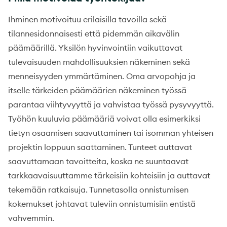
Ihminen motivoituu erilaisilla tavoilla sekä
tilannesidonnaisesti että pidemmän aikavälin
päämäärillä. Yksilön hyvinvointiin vaikuttavat
tulevaisuuden mahdollisuuksien näkeminen sekä
menneisyyden ymmärtäminen. Oma arvopohja ja
itselle tärkeiden päämäärien näkeminen työssä
parantaa viihtyvyyttä ja vahvistaa työssä pysyvyyttä.
Työhön kuuluvia päämääriä voivat olla esimerkiksi
tietyn osaamisen saavuttaminen tai isomman yhteisen
projektin loppuun saattaminen. Tunteet auttavat
saavuttamaan tavoitteita, koska ne suuntaavat
tarkkaavaisuuttamme tärkeisiin kohteisiin ja auttavat
tekemään ratkaisuja. Tunnetasolla onnistumisen
kokemukset johtavat tuleviin onnistumisiin entistä
vahvemmin.