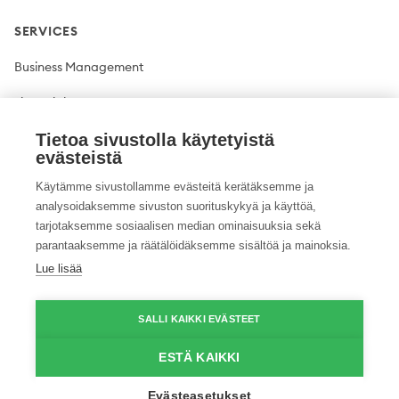
SERVICES
Business Management
Financial Management
Plant production
Tietoa sivustolla käytetyistä
evästeistä
Livestock production
Käytämme sivustollamme evästeitä kerätäksemme ja
analysoidaksemme sivuston suorituskykyä ja käyttöä,
Climate solutions
tarjotaksemme sosiaalisen median ominaisuuksia sekä
parantaaksemme ja räätälöidäksemme sisältöä ja mainoksia.
Lue lisää
Twitter
Facebook
LinkedIn
YouTube
Instagram
Pinterest
GitHub
Vimeo
SALLI KAIKKI EVÄSTEET
© 2026 ProAgria. All rights reserved.
ESTÄ KAIKKI
Evästeasetukset