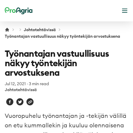
ProAgria
Ope
Johtotehtävissä
Työnantajan vastuullisuus näkyy työntekijän arvostuksena
Työnantajan vastuullisuus
näkyy työntekijän
arvostuksena
Jul 12, 2021
·
3 min read
Johtotehtävissä
Vuoropuhelu työnantajan ja -tekijän välillä
on etu kummallekin ja kuuluu olennaisena