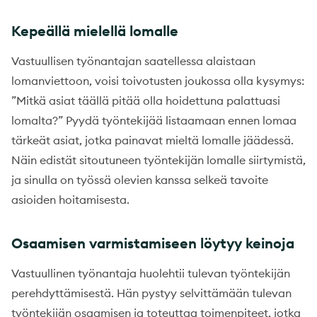
Kepeällä mielellä lomalle
Vastuullisen työnantajan saatellessa alaistaan
lomanviettoon, voisi toivotusten joukossa olla kysymys:
”Mitkä asiat täällä pitää olla hoidettuna palattuasi
lomalta?” Pyydä työntekijää listaamaan ennen lomaa
tärkeät asiat, jotka painavat mieltä lomalle jäädessä.
Näin edistät sitoutuneen työntekijän lomalle siirtymistä,
ja sinulla on työssä olevien kanssa selkeä tavoite
asioiden hoitamisesta.
Osaamisen varmistamiseen löytyy keinoja
Vastuullinen työnantaja huolehtii tulevan työntekijän
perehdyttämisestä. Hän pystyy selvittämään tulevan
työntekijän osaamisen ja toteuttaa toimenpiteet, jotka