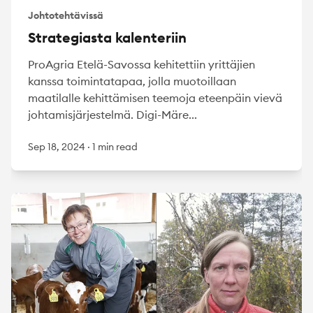
Johtotehtävissä
Strategiasta kalenteriin
ProAgria Etelä-Savossa kehitettiin yrittäjien
kanssa toimintatapaa, jolla muotoillaan
maatilalle kehittämisen teemoja eteenpäin vievä
johtamisjärjestelmä. Digi-Märe...
Sep 18, 2024
·
1 min read