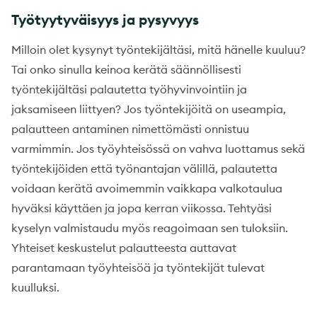
Työtyytyväisyys ja pysyvyys
Milloin olet kysynyt työntekijältäsi, mitä hänelle kuuluu?
Tai onko sinulla keinoa kerätä säännöllisesti
työntekijältäsi palautetta työhyvinvointiin ja
jaksamiseen liittyen? Jos työntekijöitä on useampia,
palautteen antaminen nimettömästi onnistuu
varmimmin. Jos työyhteisössä on vahva luottamus sekä
työntekijöiden että työnantajan välillä, palautetta
voidaan kerätä avoimemmin vaikkapa valkotaulua
hyväksi käyttäen ja jopa kerran viikossa. Tehtyäsi
kyselyn valmistaudu myös reagoimaan sen tuloksiin.
Yhteiset keskustelut palautteesta auttavat
parantamaan työyhteisöä ja työntekijät tulevat
kuulluksi.