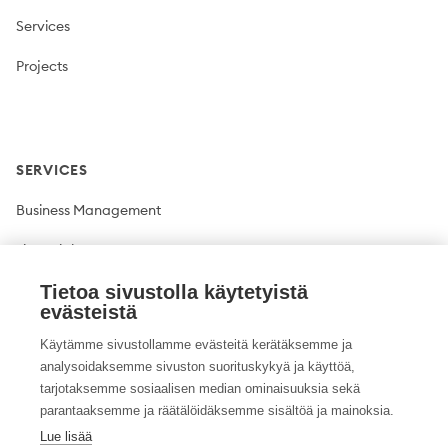
Services
Projects
SERVICES
Business Management
Financial Management
Plant production
Tietoa sivustolla käytetyistä
evästeistä
Livestock production
Käytämme sivustollamme evästeitä kerätäksemme ja
analysoidaksemme sivuston suorituskykyä ja käyttöä,
Climate solutions
tarjotaksemme sosiaalisen median ominaisuuksia sekä
parantaaksemme ja räätälöidäksemme sisältöä ja mainoksia.
Lue lisää