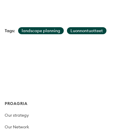
Tags:
landscape planning
Luonnontuotteet
Footer
PROAGRIA
Our strategy
Our Network