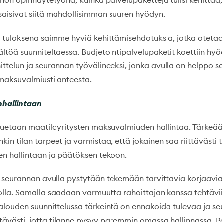
non opinnäytetyönä, kuinka palvelupaketteja tulisi kehittää,
isivat siitä mahdollisimman suuren hyödyn.
 tuloksena saimme hyviä kehittämisehdotuksia, jotka otet
ältöä suunniteltaessa. Budjetointipalvelupaketit koettiin hyöd
ittelun ja seurannan työvälineeksi, jonka avulla on helppo 
maksuvalmiustilanteesta.
nhallintaan
 tuetaan maatilayritysten maksuvalmiuden hallintaa. Tärkeä
unkin tilan tarpeet ja varmistaa, että jokainen saa riittävästi 
 hallintaan ja päätöksen tekoon.
a seurannan avulla pystytään tekemään tarvittavia korjaavia
lla. Samalla saadaan varmuutta rahoittajan kanssa tehtävii
 Talouden suunnittelussa tärkeintä on ennakoida tulevaa ja s
ttävästi, jotta tilanne pysyy paremmin omassa hallinnassa. 