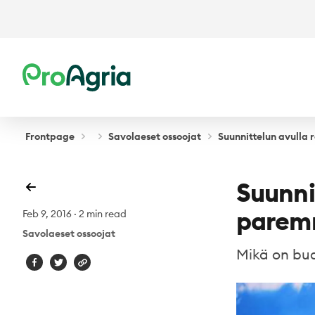
ProAgria
Frontpage
Savolaeset ossoojat
Suunnittelun avulla
Suunni
parem
Feb 9, 2016
·
2 min read
Savolaeset ossoojat
Mikä on bud