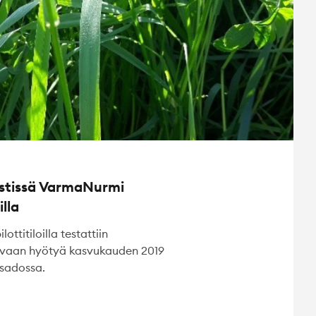
estissä VarmaNurmi
illa
titiloilla testattiin
tavaan hyötyä kasvukauden 2019
sadossa.