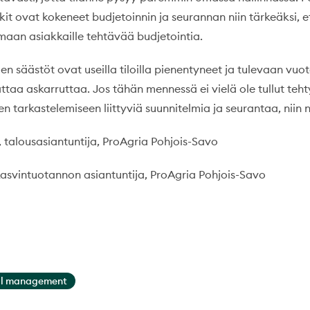
t ovat kokeneet budjetoinnin ja seurannan niin tärkeäksi, e
maan asiakkaille tehtävää budjetointia.
n säästöt ovat useilla tiloilla pienentyneet ja tulevaan vuo
ttaa askarruttaa. Jos tähän mennessä ei vielä ole tullut teh
tarkastelemiseen liittyviä suunnitelmia ja seurantaa, niin n
, talousasiantuntija, ProAgria Pohjois-Savo
asvintuotannon asiantuntija, ProAgria Pohjois-Savo
al management