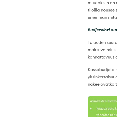
muutoksiin on 
tiloilla nousee
enemmän mitä 
Budjetointi au
Talouden seura
maksuvalmius. 
kannattavuus o
Kassabudjetoin
yksinkertaisuud
näkee ovatko til