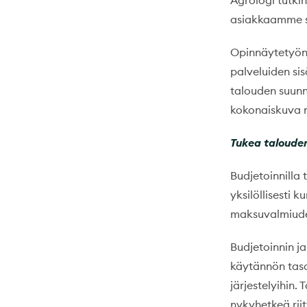
Agrologi tutkin
asiakkaamme sa
Opinnäytetyön
palveluiden sis
talouden suunn
kokonaiskuva 
Tukea taloude
Budjetoinnilla
yksilöllisesti k
maksuvalmiuden
Budjetoinnin j
käytännön taso
järjestelyihin.
nykyhetkeä rii