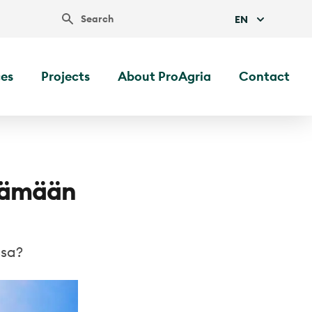
Search
EN
ces
Projects
About ProAgria
Contact
ttämään
ssa?