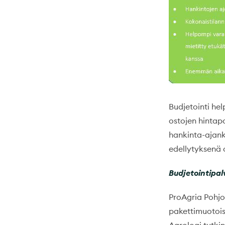
Budjetointi he
ostojen hintap
hankinta-ajank
edellytyksenä o
Budjetointipal
ProAgria Pohjo
pakettimuotoi