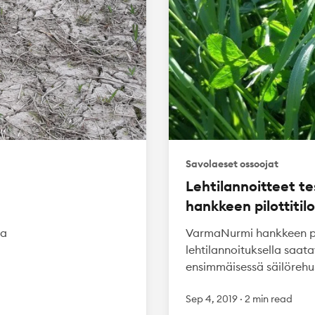
Savolaeset ossoojat
Lehtilannoitteet t
hankkeen pilottitilo
ja
VarmaNurmi hankkeen pilot
lehtilannoituksella saa
ensimmäisessä säilörehu
Sep 4, 2019
·
2 min read