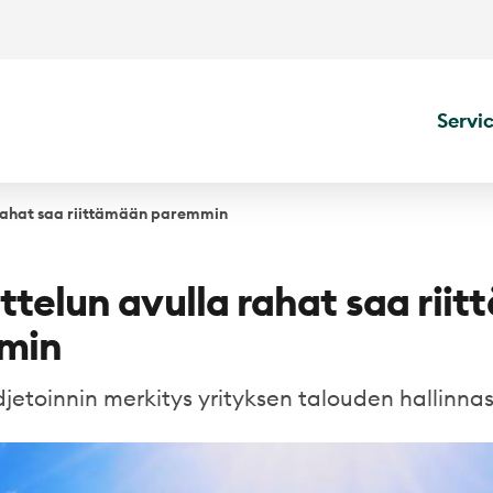
Servi
 rahat saa riittämään paremmin
ttelun avulla rahat saa rii
min
jetoinnin merkitys yrityksen talouden hallinna