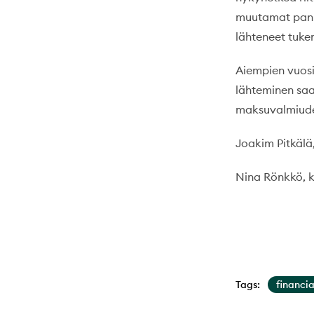
muutamat panki
lähteneet tuke
Aiempien vuosie
lähteminen saa
maksuvalmiuden 
Joakim Pitkälä
Nina Rönkkö, k
Tags:
financi