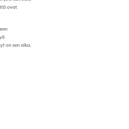
ttä ovat
teen
tyä
yt on sen aika.