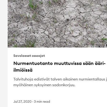
Savolaeset ossoojat
Nurmentuotanto muuttuvissa sään ääri-
ilmiöissä
Talvituhoja edistivät talven aikainen nurmientallaus 
myöhäinen syksyinen sadonkorjuu.
Jul 27, 2020
·
3 min read