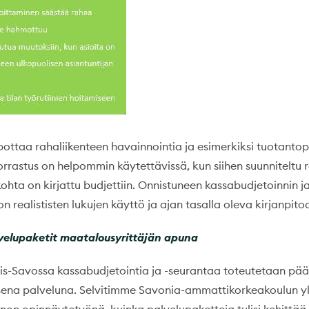
lpottaa rahaliikenteen havainnointia ja esimerkiksi tuotanto
orrastus on helpommin käytettävissä, kun siihen suunniteltu
ohta on kirjattu budjettiin. Onnistuneen kassabudjetoinnin 
n realististen lukujen käyttö ja ajan tasalla oleva kirjanpitoa
velupaketit maatalousyrittäjän apuna
is-Savossa kassabudjetointia ja -seurantaa toteutetaan pä
sena palveluna. Selvitimme Savonia-ammattikorkeakoulun