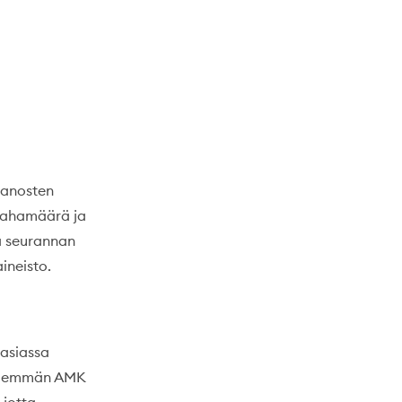
panosten
 rahamäärä ja
ja seurannan
ineisto.
äasiassa
 ylemmän AMK