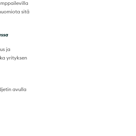
mppailevilla
 huomiota sitä
assa
us ja
ka yrityksen
jetin avulla