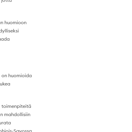
 jotta
aan huomioon
ylliseksi
saada
ä on huomioida
tukea
 toimenpiteitä
n mahdollisiin
eurata
Pohjois-Savossa