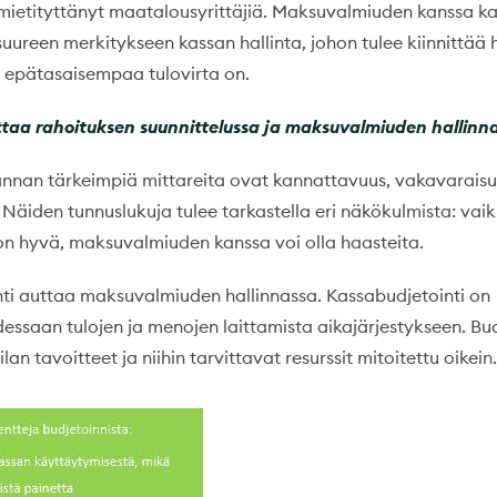
mietityttänyt maatalousyrittäjiä. Maksuvalmiuden kanssa ka
 suureen merkitykseen kassan hallinta, johon tulee kiinnittää
epätasaisempaa tulovirta on.
ttaa rahoituksen suunnittelussa ja maksuvalmiuden hallinn
nnan tärkeimpiä mittareita ovat kannattavuus, vakavaraisu
Näiden tunnuslukuja tulee tarkastella eri näkökulmista: vaik
n hyvä, maksuvalmiuden kanssa voi olla haasteita.
ti auttaa maksuvalmiuden hallinnassa. Kassabudjetointi on
essaan tulojen ja menojen laittamista aikajärjestykseen. Bud
an tavoitteet ja niihin tarvittavat resurssit mitoitettu oikein.