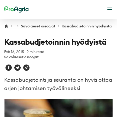
ProAgria
Ope
Savolaeset ossoojat
Kassabudjetoinnin hyödyistä
Kassabudjetoinnin hyödyistä
Feb 16, 2015
·
2 min read
Savolaeset ossoojat
Kassabudjetointi ja seuranta on hyvä ottaa
arjen johtamisen työvälineeksi