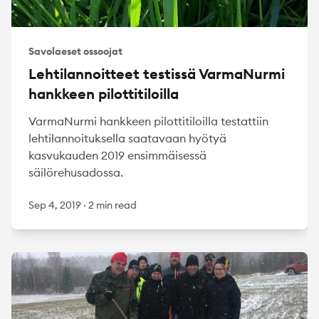
Savolaeset ossoojat
Lehtilannoitteet testissä VarmaNurmi
hankkeen pilottitiloilla
VarmaNurmi hankkeen pilottitiloilla testattiin
lehtilannoituksella saatavaan hyötyä
kasvukauden 2019 ensimmäisessä
säilörehusadossa.
Sep 4, 2019
·
2 min read