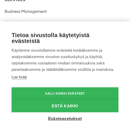
Business Management
Financial Management
Plant production
Tietoa sivustolla käytetyistä
evästeistä
Livestock production
Käytämme sivustollamme evästeitä kerätäksemme ja
analysoidaksemme sivuston suorituskykyä ja käyttöä,
Climate solutions
tarjotaksemme sosiaalisen median ominaisuuksia sekä
parantaaksemme ja räätälöidäksemme sisältöä ja mainoksia.
Lue lisää
Twitter
Facebook
LinkedIn
YouTube
Instagram
Pinterest
GitHub
Vimeo
SALLI KAIKKI EVÄSTEET
© 2026 ProAgria. All rights reserved.
ESTÄ KAIKKI
Evästeasetukset