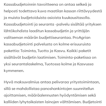
Kassabudjetoinnin tavoitteena on antaa selkeä ja
helposti todettava kuva maatilan kassan riittävyydestä
ja muista budjetoiduista asioista kuukausitasolla.
Kassabudjetointi ja seuranta -palvelu sisältää yrityksen
lähtökohdista laaditun kassabudjetin ja yrittäjän
valitseman määrän budjettiseurantaa. ProAgrian
kassabudjetointi palvelusta on kolme erisuuruista
pakettia: Toiminta, Tuotto ja Kasvu. Kaikki paketit
sisältävät budjetin laatimisen. Toiminta-paketissa on
yksi seurantalaskelma, Tuotossa kolme ja Kasvussa
kymmenen.
Hyvä maksuvalmius antaa pelivaraa yritystoimintaan,
sillä se mahdollistaa panoshankintojen suunnitellun
ajoittamisen, määräalennusten hyödyntämisen sekä
kalliiden lyhytaikaisten lainojen välttämisen. Budjetointi