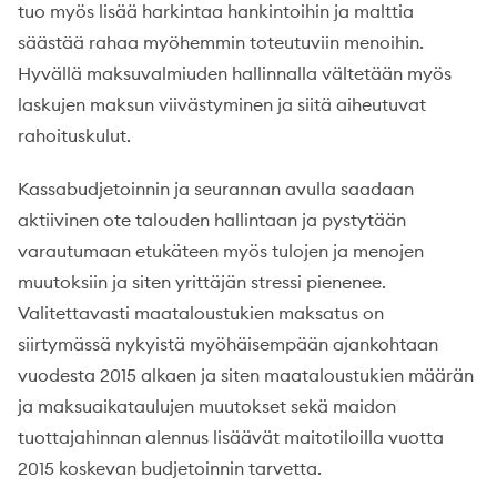
tuo myös lisää harkintaa hankintoihin ja malttia
säästää rahaa myöhemmin toteutuviin menoihin.
Hyvällä maksuvalmiuden hallinnalla vältetään myös
laskujen maksun viivästyminen ja siitä aiheutuvat
rahoituskulut.
Kassabudjetoinnin ja seurannan avulla saadaan
aktiivinen ote talouden hallintaan ja pystytään
varautumaan etukäteen myös tulojen ja menojen
muutoksiin ja siten yrittäjän stressi pienenee.
Valitettavasti maataloustukien maksatus on
siirtymässä nykyistä myöhäisempään ajankohtaan
vuodesta 2015 alkaen ja siten maataloustukien määrän
ja maksuaikataulujen muutokset sekä maidon
tuottajahinnan alennus lisäävät maitotiloilla vuotta
2015 koskevan budjetoinnin tarvetta.