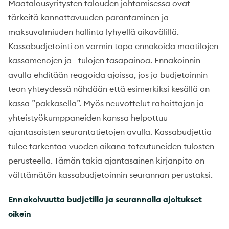
Maatalousyritysten talouden johtamisessa ovat
tärkeitä kannattavuuden parantaminen ja
maksuvalmiuden hallinta lyhyellä aikavälillä.
Kassabudjetointi on varmin tapa ennakoida maatilojen
kassamenojen ja –tulojen tasapainoa. Ennakoinnin
avulla ehditään reagoida ajoissa, jos jo budjetoinnin
teon yhteydessä nähdään että esimerkiksi kesällä on
kassa ”pakkasella”. Myös neuvottelut rahoittajan ja
yhteistyökumppaneiden kanssa helpottuu
ajantasaisten seurantatietojen avulla. Kassabudjettia
tulee tarkentaa vuoden aikana toteutuneiden tulosten
perusteella. Tämän takia ajantasainen kirjanpito on
välttämätön kassabudjetoinnin seurannan perustaksi.
Ennakoivuutta budjetilla ja seurannalla ajoitukset
oikein