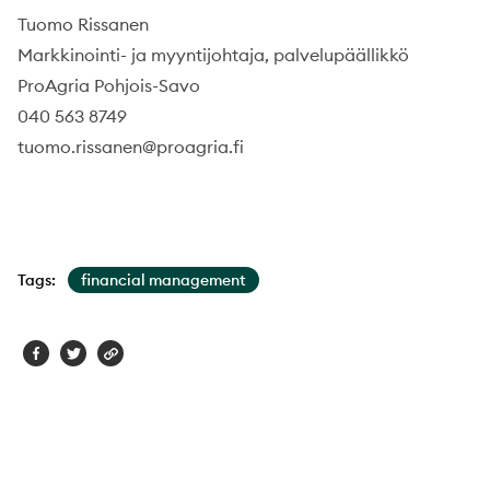
Tuomo Rissanen
Markkinointi- ja myyntijohtaja, palvelupäällikkö
ProAgria Pohjois-Savo
040 563 8749
tuomo.rissanen@proagria.fi
Tags:
financial management