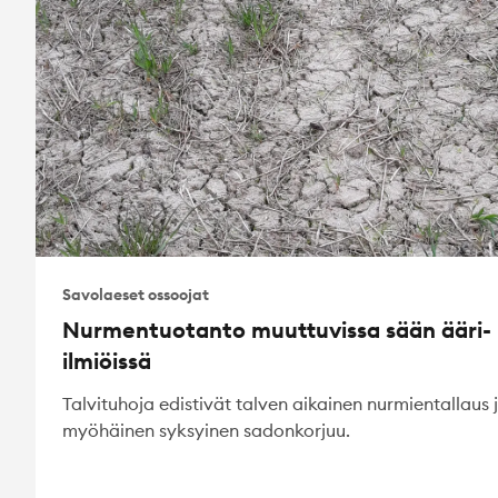
Savolaeset ossoojat
Nurmentuotanto muuttuvissa sään ääri-
ilmiöissä
Talvituhoja edistivät talven aikainen nurmientallaus 
myöhäinen syksyinen sadonkorjuu.