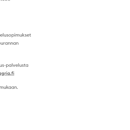
lvelusopimukset
seurannan
aus-palvelusta
gria.fi
 mukaan.