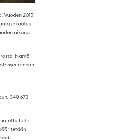
ta. Vuoden 2015
ranta jakautuu
Vuoden aikana
irrosta. Nämä
Tuotosseurannan
puh. 040 673
uotettu tieto
määritetään
teet.