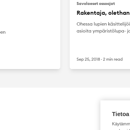
Savolaeset ossoojat
Rakentaja, oletha
Ohessa lupien käsitteli
asioita ympäristölupa- j
een
Sep 25, 2018
·
2 min read
Tietoa
Käytämme