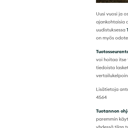
Uusi vuosi ja o
ajankohtaisia 
uudistuksessa
on myös odotet
Tuotosseurant
voi hoitaa its
tiedoista lasket
vertailukelpoin
Lisätietoja an
4564
Tuotannon ohj
paremmin käytä
yhdessä tilan t