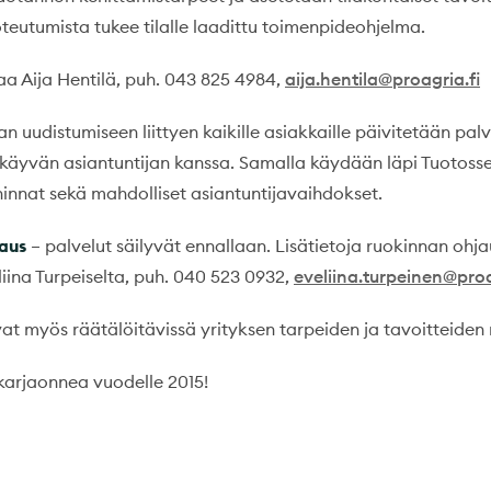
teutumista tukee tilalle laadittu toimenpideohjelma.
aa Aija Hentilä, puh. 043 825 4984,
aija.hentila@proagria.fi
n uudistumiseen liittyen kaikille asiakkaille päivitetään pa
a käyvän asiantuntijan kanssa. Samalla käydään läpi Tuotos
hinnat sekä mahdolliset asiantuntijavaihdokset.
aus
– palvelut säilyvät ennallaan. Lisätietoja ruokinnan ohj
liina Turpeiselta, puh. 040 523 0932,
eveliina.turpeinen@proa
t myös räätälöitävissä yrityksen tarpeiden ja tavoitteiden
karjaonnea vuodelle 2015!