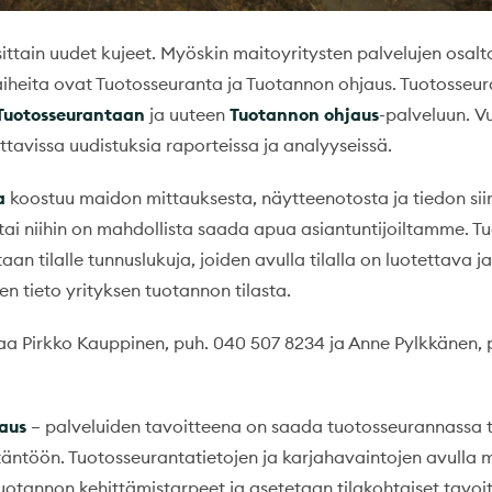
sittain uudet kujeet. Myöskin maitoyritysten palvelujen osal
aiheita ovat Tuotosseuranta ja Tuotannon ohjaus. Tuotosseu
Tuotosseurantaan
ja uuteen
Tuotannon ohjaus
-palveluun. 
tavissa uudistuksia raporteissa ja analyyseissä.
a
koostuu maidon mittauksesta, näytteenotosta ja tiedon si
e tai niihin on mahdollista saada apua asiantuntijoiltamme. 
aan tilalle tunnuslukuja, joiden avulla tilalla on luotettava ja
en tieto yrityksen tuotannon tilasta.
taa Pirkko Kauppinen, puh. 040 507 8234 ja Anne Pylkkänen, 
aus
– palveluiden tavoitteena on saada tuotosseurannassa t
ntöön. Tuotosseurantatietojen ja karjahavaintojen avulla 
uotannon kehittämistarpeet ja asetetaan tilakohtaiset tavoit