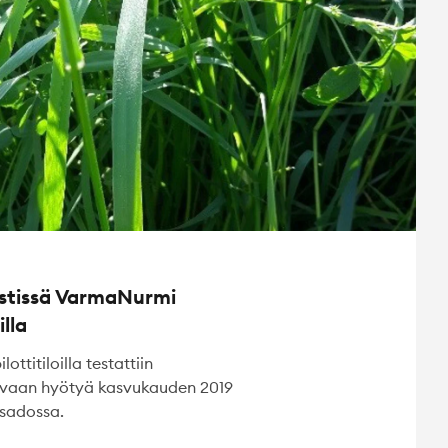
estissä VarmaNurmi
illa
titiloilla testattiin
tavaan hyötyä kasvukauden 2019
sadossa.