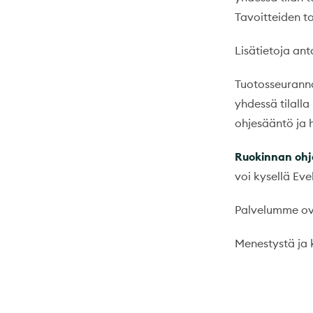
Tavoitteiden to
Lisätietoja ant
Tuotosseuranna
yhdessä tilall
ohjesääntö ja 
Ruokinnan ohj
voi kysellä Eve
Palvelumme ova
Menestystä ja 