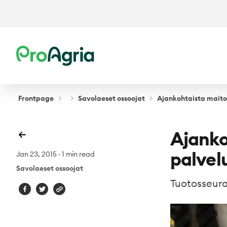
ProAgria
Frontpage
Savolaeset ossoojat
Ajankohtaista maitoy
Ajanko
palvel
Jan 23, 2015
·
1 min read
Savolaeset ossoojat
Tuotosseura