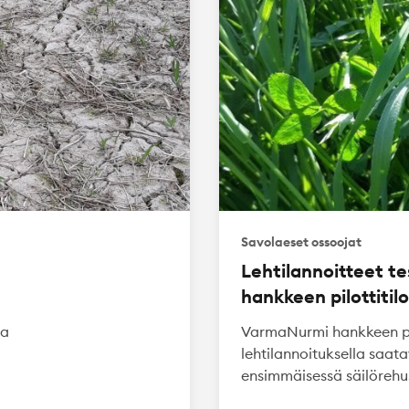
Savolaeset ossoojat
Lehtilannoitteet t
hankkeen pilottitilo
ja
VarmaNurmi hankkeen pilot
lehtilannoituksella saa
ensimmäisessä säilörehu