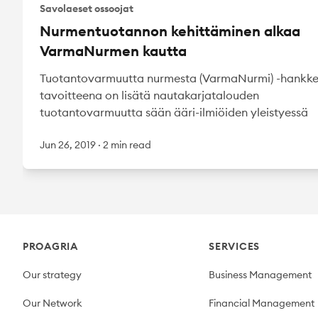
Savolaeset ossoojat
Nurmentuotannon kehittäminen alkaa
VarmaNurmen kautta
Tuotantovarmuutta nurmesta (VarmaNurmi) -hankk
tavoitteena on lisätä nautakarjatalouden
tuotantovarmuutta sään ääri-ilmiöiden yleistyessä
Jun 26, 2019
·
2 min read
Footer
PROAGRIA
SERVICES
Our strategy
Business Management
Our Network
Financial Management