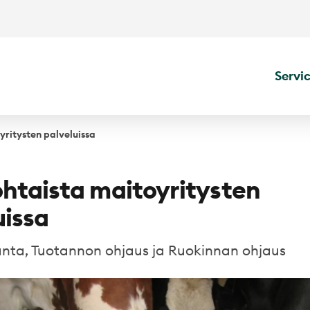
Servi
ritysten palveluissa
htaista maitoyritysten
uissa
nta, Tuotannon ohjaus ja Ruokinnan ohjaus