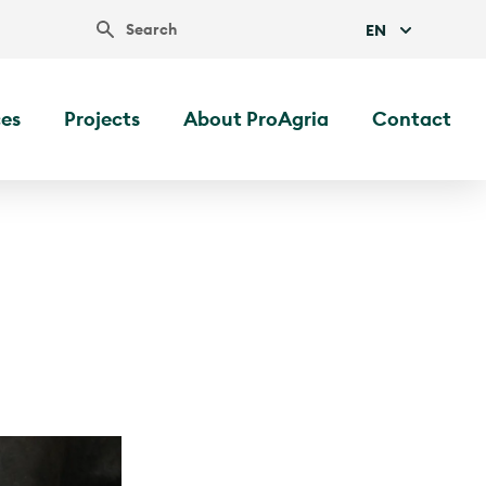
Search
EN
ces
Projects
About ProAgria
Contact