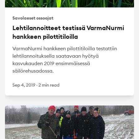
Savolaeset ossoojat
Lehtilannoitteet testissä VarmaNurmi
hankkeen pilottitiloilla
VarmaNurmi hankkeen pilottitiloilla testattiin
lehtilannoituksella saatavaan hyötyä
kasvukauden 2019 ensimmäisessä
säilörehusadossa.
Sep 4, 2019
·
2 min read