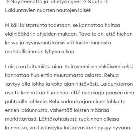
-> Näytteenotto ja lähetysohjeet -> Nauta ->
Laiduntavien nuorten nautojen loiset
Mikäli loistartunta todetaan, se kannattaa hoitaa
eläinlääkärin ohjeiden mukaan. Tavoite on, että hiehon
kasvu ja hyvinvointi kärsisivät loistartunnasta
mahdollisimman lyhyen aikaa.
Loisia on laitumissa aina. Sairastumisen ehkäisemiseksi
kannattaa huolehtia muutamasta asiasta. Rehua
täytyy olla lohkolla koko ajan riittävästi. Laidunkierron
osalta kannattaa huolehtia, että nuorkarja pääsee aina
puhtaalle lohkolle. Rehusadon korjaaminen lohkolta
ennen laidunnusta, vähentää loisten määrää
merkittävästi. Lähtökohtaisesti ruokinnan ollessa
kunnossa, vastustuskyky loisia vastaan pysyy hyvänä.