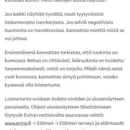
Kiiltääkö karva? Miltä hiehojen uloste näyttää?
Jos kaikki näyttää hyvältä, nauti tyytyväisinä
laiduntavasta nuorkarjasta. Jos selviä negatiivisia
huomioita on havaittavissa, kannattaa miettiä mistä se
voi johtua.
Ensimmäisenä kannattaa tarkistaa, että ruokinta on
kunnossa. Rehua on riittävästi, lisäruokinta on hoidettu
tarpeenmukaisesti, vettä on tarjolla. Mikäli nämä asiat
ovat kunnossa, kannattaa siirtyä pohtimaan, voisiko
kyseessä olla loistartunta.
Loistartunta voidaan todeta oireiden ja ulostenäytteen
perusteella. Ohjeet ulostenäytteen lähettämiseen
löytyvät Eviran nettisivuilta seuraavaa reittiä:
www.evira.fi
-> Eläimet -> Eläinten terveys ja eläintaudit