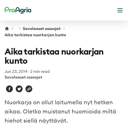
ProAgria
Ope
Savolaeset ossoojat
Aika tarkistaa nuorkarjan kunto
Aika tarkistaa nuorkarjan
kunto
Jun 23, 2014
·
2 min read
Savolaeset ossoojat
Nuorkarja on ollut laitumella nyt hetken
aikaa. Oletko muistanut huomioida miltä
hiehot siellä näyttävät.