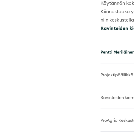
Käytännön kokei
Kiinnostaako yh
niin keskustella
Ravinteiden ki
Pentti Meriläine
Projektipäällikkö
Ravinteiden kierr
ProAgria Keskuste