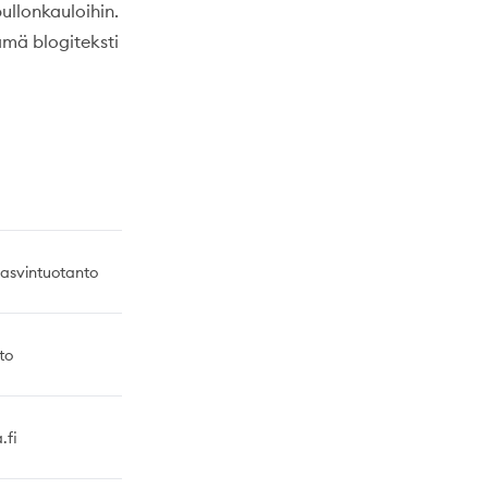
ullonkauloihin.
ämä blogiteksti
kasvintuotanto
to
.fi