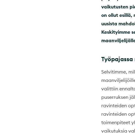
vaikutusten p
on ollut esillä,
uusista mahdoll
Keskityimme se
maanviljelijäll
Työpajassa 
Selvitimme, mil
maanviljelijöil
valittiin ennal
puserruksen jäl
ravinteiden opt
ravinteiden opt
toimenpiteet yh
vaikutuksia val