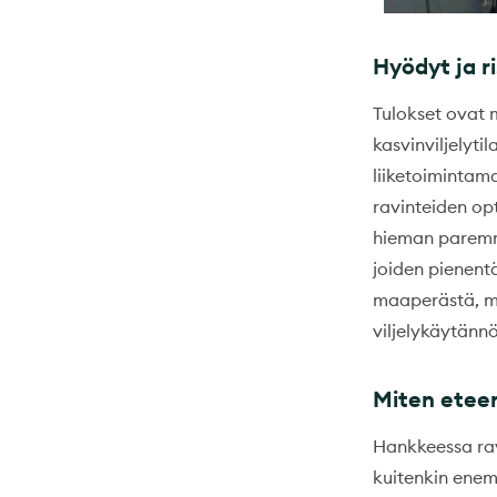
Hyödyt ja r
Tulokset ovat m
kasvinviljelytil
liiketoimintam
ravinteiden opt
hieman paremman
joiden pienent
maaperästä, ma
viljelykäytännö
Miten etee
Hankkeessa rav
kuitenkin enem