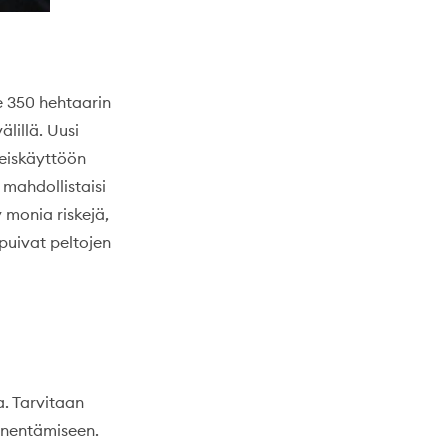
le 350 hehtaarin
älillä. Uusi
teiskäyttöön
 mahdollistaisi
 monia riskejä,
puivat peltojen
a. Tarvitaan
ienentämiseen.