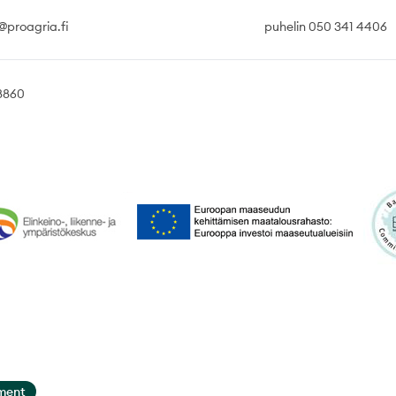
@proagria.fi
puhelin 050 341 4406
8860
ment