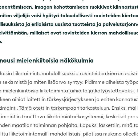
ienentämiseen, imagon kohottamiseen ruokkivat kiinnost
 miten viljelijä voisi hyötyä taloudellisesti ravinteiden kiertoo
isuuksista ja erilaisista uusista tuotteista ja palvelutarjonn
lvittämään, millaiset ovat ravinteiden kierron mahdollisuu
e.
nousi mielenkiitoisia näkökulmia
laisia liiketoimintamahdollisuuksia ravinteiden kierron edis
le sekä mistä ja miten lisäarvo syntyy. Pidimme aiheista työp
ta mielenkiintoisia liiketoiminta-aihioita jatkotyöstettäväksi. 
keen aihiot laitettiin tärkeysjärjestykseen ja eniten kannatus
imointi. Tämä otettiin tarkempaan tarkasteluun. Ensiksi mall
imointiin tarvittava liiketoimintaekosysteemi, keskeiset prose
den maatilan toiminnan pohjalta. Lopuksi laskettiin, mitä ta
ittu liiketoimintamalli mahdollistaisi pilotissa mukana olleell