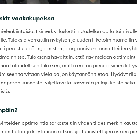
iskit vaakakupeissa
ielenkiintoisia. Esimerkki laskettiin Uudellamaalla toimival
alle. Tuloksia verrattiin nykyisen ja uuden liiketoimintamallin v
alli perustui epäorgaanisten ja orgaanisten lannoitteiden yh
imoinnissa. Tuloksena havaittiin, että ravinteiden optimointi
 taloudellisen tuloksen, mutta ero on pieni ja siihen liittyy
ämiseen tarvitaan vielä paljon käytännön tietoa. Hyödyt riip
aperän kunnosta, viljeltävistä kasveista ja lajikkeista sekä
istä.
npäin?
inteiden optimointia tarkasteltiin yhden tilaesimerkin kautt
män tietoa ja käytännön ratkaisuja tunnistettujen riskien p