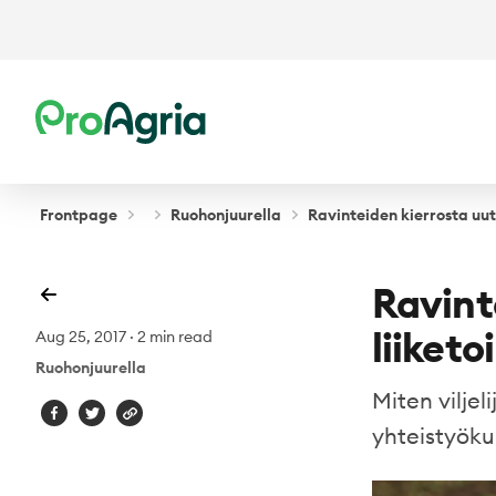
ProAgria
Frontpage
Ruohonjuurella
Ravinteiden kierrosta uut
Ravint
liiket
Aug 25, 2017
·
2 min read
Ruohonjuurella
Miten viljel
yhteistyök