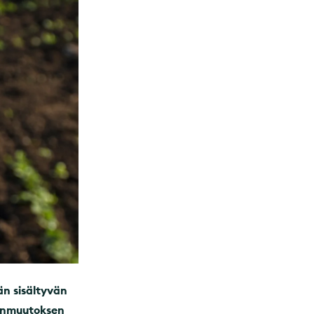
än sisältyvän
tonmuutoksen