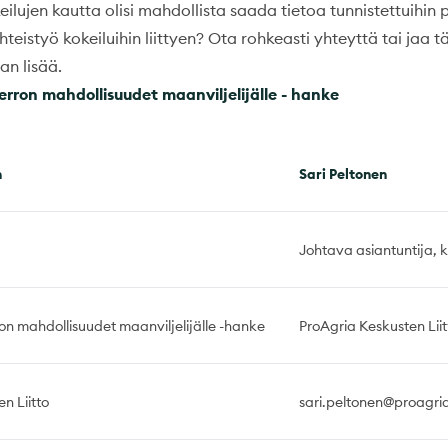
lujen kautta olisi mahdollista saada tietoa tunnistettuihin p
teistyö kokeiluihin liittyen? Ota rohkeasti yhteyttä tai jaa t
an lisää.
erron mahdollisuudet maanviljelijälle - hanke
n
Sari Peltonen
Johtava asiantuntija, 
on mahdollisuudet maanviljelijälle -hanke
ProAgria Keskusten Liit
n Liitto
sari.peltonen@proagria