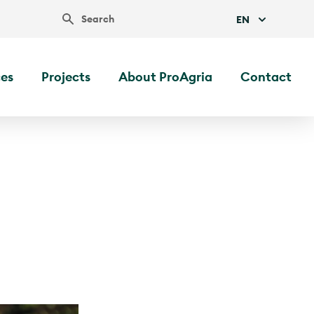
Search
EN
ces
Projects
About ProAgria
Contact