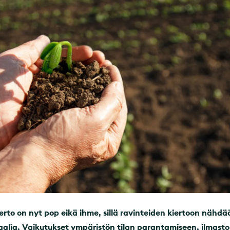
erto on nyt pop eikä ihme, sillä ravinteiden kiertoon nähdä
aalia. Vaikutukset ympäristön tilan parantamiseen, ilmas