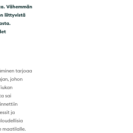
usta. Vähemmän
n liittyvistä
asta.
det
täminen tarjoaa
ajan, johon
Tiukan
ta sai
innettiin
ssit ja
loudellisia
e maatilalle.