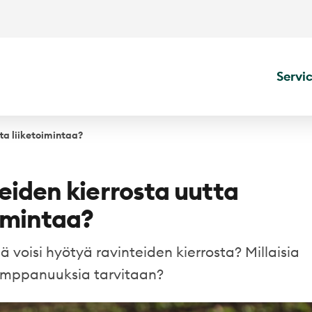
Servi
ta liiketoimintaa?
eiden kierrosta uutta
oimintaa?
ijä voisi hyötyä ravinteiden kierrosta? Millaisia
umppanuuksia tarvitaan?