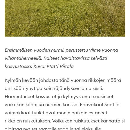
Ensimmäisen vuoden nurmi, perustettu viime vuonna
vihantaherneellä. Raiteet havaittavissa selvästi
kasvustossa. Kuva: Matti Viitala
Kylmän kevään johdosta tänä vuonna rikkojen määrä
on lisääntynyt paikoin räjähdyksen omaisesti.
Harventuneet kasvustot ja kylmyys ovat suosineet
voikukan kilpailua nurmen kanssa. Epävakaat säät ja
voimakkaat tuulet ovat monin paikoin estäneet
rikkojen ruiskutuksen. Voikukan ruiskutukset kannattaisi
ajoittaa nyt seuraavalle sadolle tai elokuulle.