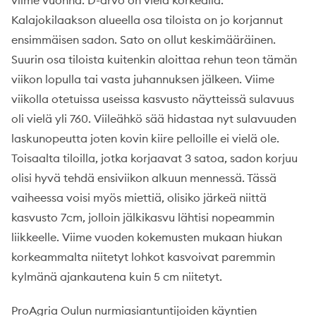
viime vuonna. D-arvo on vielä korkealla.
Kalajokilaakson alueella osa tiloista on jo korjannut
ensimmäisen sadon. Sato on ollut keskimääräinen.
Suurin osa tiloista kuitenkin aloittaa rehun teon tämän
viikon lopulla tai vasta juhannuksen jälkeen. Viime
viikolla otetuissa useissa kasvusto näytteissä sulavuus
oli vielä yli 760. Viileähkö sää hidastaa nyt sulavuuden
laskunopeutta joten kovin kiire pelloille ei vielä ole.
Toisaalta tiloilla, jotka korjaavat 3 satoa, sadon korjuu
olisi hyvä tehdä ensiviikon alkuun mennessä. Tässä
vaiheessa voisi myös miettiä, olisiko järkeä niittä
kasvusto 7cm, jolloin jälkikasvu lähtisi nopeammin
liikkeelle. Viime vuoden kokemusten mukaan hiukan
korkeammalta niitetyt lohkot kasvoivat paremmin
kylmänä ajankautena kuin 5 cm niitetyt.
ProAgria Oulun nurmiasiantuntijoiden käyntien