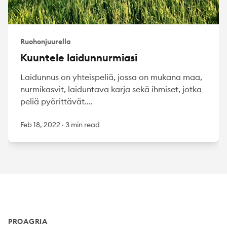
Ruohonjuurella
Kuuntele laidunnurmiasi
Laidunnus on yhteispeliä, jossa on mukana maa,
nurmikasvit, laiduntava karja sekä ihmiset, jotka
peliä pyörittävät....
Feb 18, 2022
·
3 min read
Footer
PROAGRIA