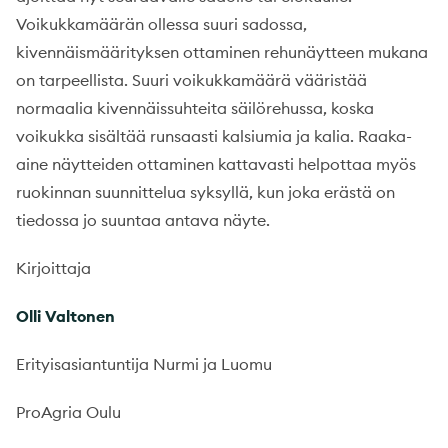
Voikukkamäärän ollessa suuri sadossa,
kivennäismäärityksen ottaminen rehunäytteen mukana
on tarpeellista. Suuri voikukkamäärä vääristää
normaalia kivennäissuhteita säilörehussa, koska
voikukka sisältää runsaasti kalsiumia ja kalia. Raaka-
aine näytteiden ottaminen kattavasti helpottaa myös
ruokinnan suunnittelua syksyllä, kun joka erästä on
tiedossa jo suuntaa antava näyte.
Kirjoittaja
Olli Valtonen
Erityisasiantuntija Nurmi ja Luomu
ProAgria Oulu