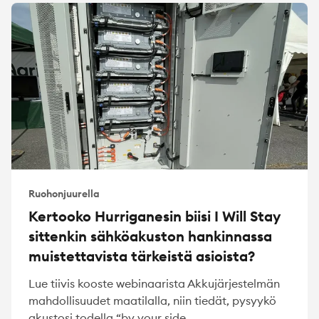
Ruohonjuurella
Kertooko Hurriganesin biisi I Will Stay
sittenkin sähköakuston hankinnassa
muistettavista tärkeistä asioista?
Lue tiivis kooste webinaarista Akkujärjestelmän
mahdollisuudet maatilalla, niin tiedät, pysyykö
akustosi todella “by your side...