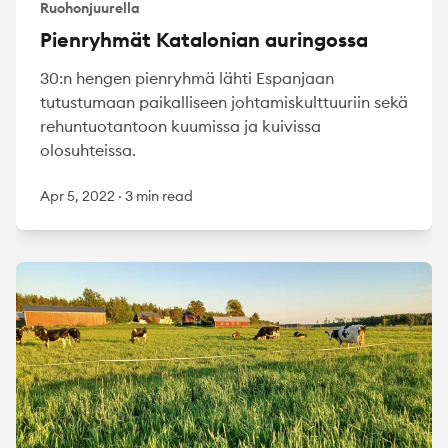
Ruohonjuurella
Pienryhmät Katalonian auringossa
30:n hengen pienryhmä lähti Espanjaan
tutustumaan paikalliseen johtamiskulttuuriin sekä
rehuntuotantoon kuumissa ja kuivissa
olosuhteissa.
Apr 5, 2022
·
3 min read