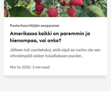
Puutarhayrittäjän saappaissa
Amerikassa kaikki on paremmin ja
hienompaa, vai onko?
Jälleen tuli osoitetuksi, että eipä se ruoho ole sen
vihreämpää aidan toisellakaan puolen.
Mar 16, 2022
·
5 min read
Footer