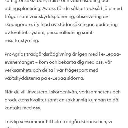
som grönsaks- bär-, frukt- och växthusodling och
odlingsplanering. Av oss får du såklart också hjälp med
frågor som växtskyddsplanering, observering av
skadegörare, ifyllnad av stödansökningar, auditering
av kvalitetssystem, personalledning samt
resultatstyrning.
ProAgrias trädgårdsrådgivning är igen med i e-Lepaa-
evenemanget – kom och bekanta dig med oss, vår
verksamhets och delta i vår frågesport med
växtskyddstema på
e-Lepaa
sidorna.
När du vill investera i skördenivån, verksamhetens och
produktens kvalitet samt en sakkunnig kumpan ta då
kontakt med
oss
.
Trevlig sensommar till hela trädgårdsbranschen, vi