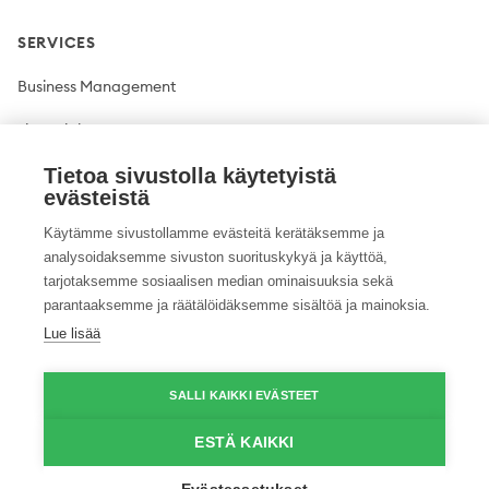
SERVICES
Business Management
Financial Management
Plant production
Tietoa sivustolla käytetyistä
evästeistä
Livestock production
Käytämme sivustollamme evästeitä kerätäksemme ja
analysoidaksemme sivuston suorituskykyä ja käyttöä,
Climate solutions
tarjotaksemme sosiaalisen median ominaisuuksia sekä
parantaaksemme ja räätälöidäksemme sisältöä ja mainoksia.
Lue lisää
Twitter
Facebook
LinkedIn
YouTube
Instagram
Pinterest
GitHub
Vimeo
SALLI KAIKKI EVÄSTEET
© 2026 ProAgria. All rights reserved.
ESTÄ KAIKKI