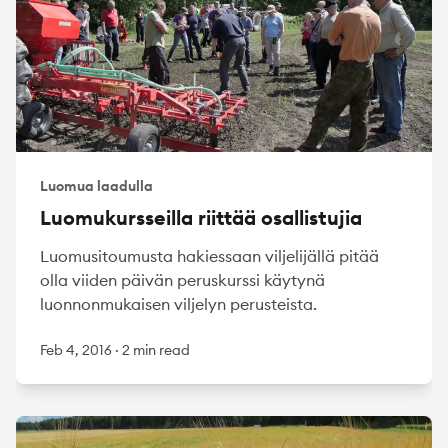
Luomua laadulla
Luomukursseilla riittää osallistujia
Luomusitoumusta hakiessaan viljelijällä pitää
olla viiden päivän peruskurssi käytynä
luonnonmukaisen viljelyn perusteista.
Feb 4, 2016
·
2 min read