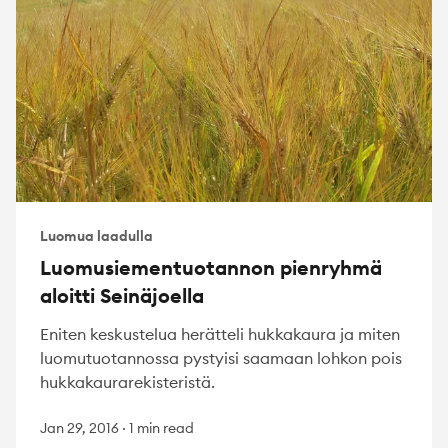
Luomua laadulla
Luomusiementuotannon pienryhmä
aloitti Seinäjoella
Eniten keskustelua herätteli hukkakaura ja miten
luomutuotannossa pystyisi saamaan lohkon pois
hukkakaurarekisteristä.
Jan 29, 2016
·
1 min read