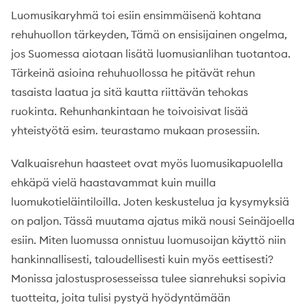
Luomusikaryhmä toi esiin ensimmäisenä kohtana
rehuhuollon tärkeyden, Tämä on ensisijainen ongelma,
jos Suomessa aiotaan lisätä luomusianlihan tuotantoa.
Tärkeinä asioina rehuhuollossa he pitävät rehun
tasaista laatua ja sitä kautta riittävän tehokas
ruokinta. Rehunhankintaan he toivoisivat lisää
yhteistyötä esim. teurastamo mukaan prosessiin.
Valkuaisrehun haasteet ovat myös luomusikapuolella
ehkäpä vielä haastavammat kuin muilla
luomukotieläintiloilla. Joten keskustelua ja kysymyksiä
on paljon. Tässä muutama ajatus mikä nousi Seinäjoella
esiin. Miten luomussa onnistuu luomusoijan käyttö niin
hankinnallisesti, taloudellisesti kuin myös eettisesti?
Monissa jalostusprosesseissa tulee sianrehuksi sopivia
tuotteita, joita tulisi pystyä hyödyntämään