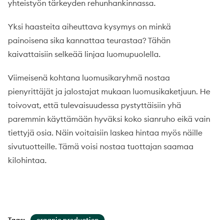
yhteistyön tärkeyden rehunhankinnassa.
Yksi haasteita aiheuttava kysymys on minkä
painoisena sika kannattaa teurastaa? Tähän
kaivattaisiin selkeää linjaa luomupuolella.
Viimeisenä kohtana luomusikaryhmä nostaa
pienyrittäjät ja jalostajat mukaan luomusikaketjuun. He
toivovat, että tulevaisuudessa pystyttäisiin yhä
paremmin käyttämään hyväksi koko sianruho eikä vain
tiettyjä osia. Näin voitaisiin laskea hintaa myös näille
sivutuotteille. Tämä voisi nostaa tuottajan saamaa
kilohintaa.
Tags:
organic production