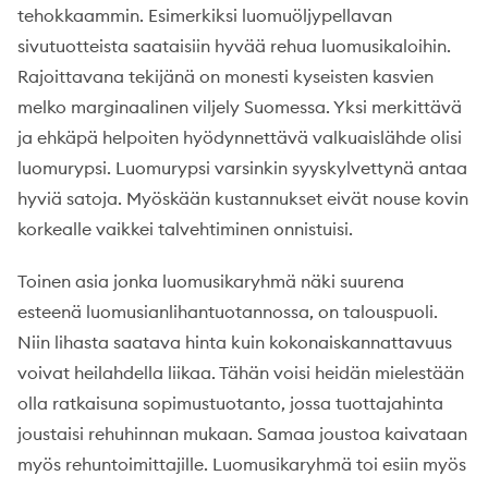
tehokkaammin. Esimerkiksi luomuöljypellavan
sivutuotteista saataisiin hyvää rehua luomusikaloihin.
Rajoittavana tekijänä on monesti kyseisten kasvien
melko marginaalinen viljely Suomessa. Yksi merkittävä
ja ehkäpä helpoiten hyödynnettävä valkuaislähde olisi
luomurypsi. Luomurypsi varsinkin syyskylvettynä antaa
hyviä satoja. Myöskään kustannukset eivät nouse kovin
korkealle vaikkei talvehtiminen onnistuisi.
Toinen asia jonka luomusikaryhmä näki suurena
esteenä luomusianlihantuotannossa, on talouspuoli.
Niin lihasta saatava hinta kuin kokonaiskannattavuus
voivat heilahdella liikaa. Tähän voisi heidän mielestään
olla ratkaisuna sopimustuotanto, jossa tuottajahinta
joustaisi rehuhinnan mukaan. Samaa joustoa kaivataan
myös rehuntoimittajille. Luomusikaryhmä toi esiin myös