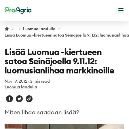
ProAgria
Ope
Luomua laadulla
Lisää Luomua -kiertueen satoa Seinäjoella 9.11.12: luomusianliha
Lisää Luomua -kiertueen
satoa Seinäjoella 9.11.12:
luomusianlihaa markkinoille
Nov 19, 2012
·
2 min read
Luomua laadulla
Miten lihaa saadaan lisää?