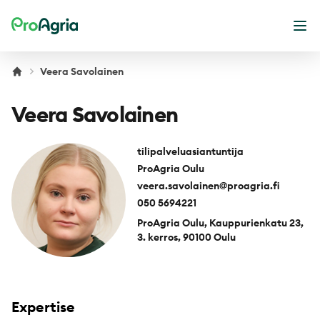
ProAgria
Ope
Veera Savolainen
Veera Savolainen
tilipalveluasiantuntija
ProAgria Oulu
veera.savolainen@proagria.fi
050 5694221
ProAgria Oulu, Kauppurienkatu 23,
3. kerros, 90100 Oulu
Expertise