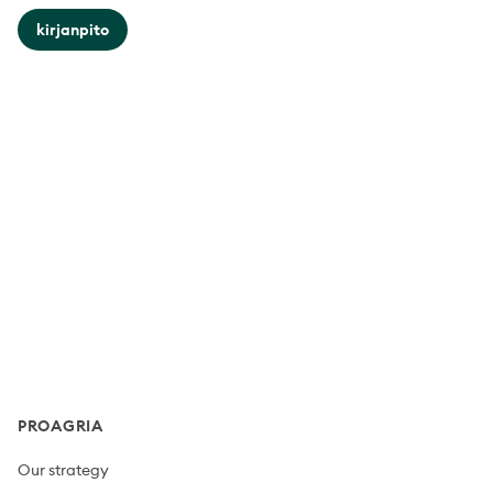
kirjanpito
Footer
PROAGRIA
Our strategy