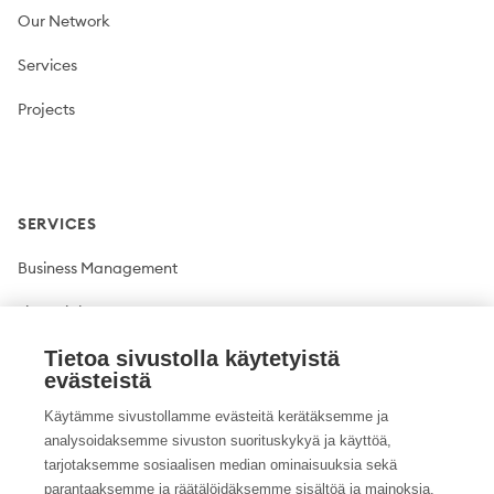
Our Network
Services
Projects
SERVICES
Business Management
Financial Management
Plant production
Tietoa sivustolla käytetyistä
evästeistä
Livestock production
Käytämme sivustollamme evästeitä kerätäksemme ja
analysoidaksemme sivuston suorituskykyä ja käyttöä,
Climate solutions
tarjotaksemme sosiaalisen median ominaisuuksia sekä
parantaaksemme ja räätälöidäksemme sisältöä ja mainoksia.