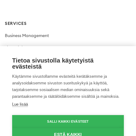
SERVICES
Business Management
Financial Management
Plant production
Tietoa sivustolla käytetyistä
evästeistä
Livestock production
Käytämme sivustollamme evästeitä kerätäksemme ja
analysoidaksemme sivuston suorituskykyä ja käyttöä,
Climate solutions
tarjotaksemme sosiaalisen median ominaisuuksia sekä
parantaaksemme ja räätälöidäksemme sisältöä ja mainoksia.
Lue lisää
Twitter
Facebook
LinkedIn
YouTube
Instagram
Pinterest
GitHub
Vimeo
SALLI KAIKKI EVÄSTEET
© 2026 ProAgria. All rights reserved.
ESTÄ KAIKKI