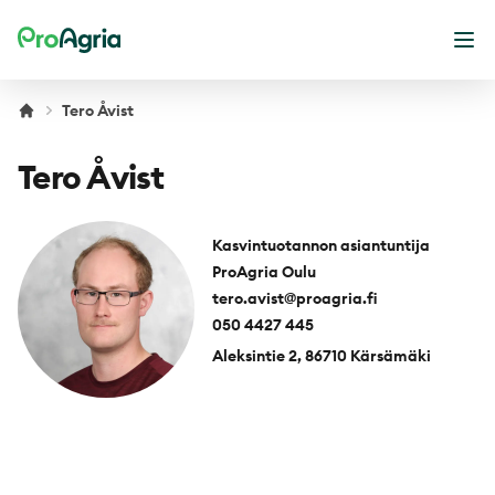
ProAgria
Ope
Tero Åvist
Tero Åvist
Kasvintuotannon asiantuntija
ProAgria Oulu
tero.avist@proagria.fi
050 4427 445
Aleksintie 2, 86710 Kärsämäki