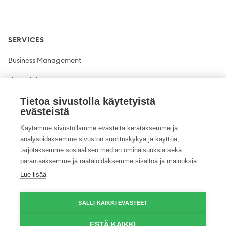
SERVICES
Business Management
Financial Management
Plant production
Tietoa sivustolla käytetyistä
evästeistä
Livestock production
Käytämme sivustollamme evästeitä kerätäksemme ja
analysoidaksemme sivuston suorituskykyä ja käyttöä,
Climate solutions
tarjotaksemme sosiaalisen median ominaisuuksia sekä
parantaaksemme ja räätälöidäksemme sisältöä ja mainoksia.
Lue lisää
Twitter
Facebook
LinkedIn
YouTube
Instagram
Pinterest
GitHub
Vimeo
SALLI KAIKKI EVÄSTEET
© 2026 ProAgria. All rights reserved.
ESTÄ KAIKKI