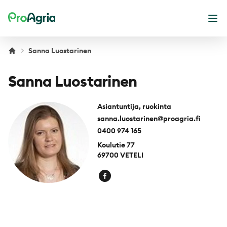
ProAgria
Ope
Sanna Luostarinen
Sanna Luostarinen
Asiantuntija, ruokinta
sanna.luostarinen@proagria.fi
0400 974 165
Koulutie 77
69700 VETELI