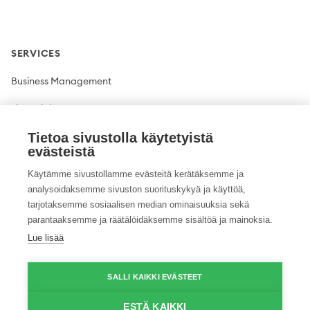
SERVICES
Business Management
Financial Management
Plant production
Tietoa sivustolla käytetyistä
evästeistä
Livestock production
Käytämme sivustollamme evästeitä kerätäksemme ja
analysoidaksemme sivuston suorituskykyä ja käyttöä,
Climate solutions
tarjotaksemme sosiaalisen median ominaisuuksia sekä
parantaaksemme ja räätälöidäksemme sisältöä ja mainoksia.
Lue lisää
Twitter
Facebook
LinkedIn
YouTube
Instagram
Pinterest
GitHub
Vimeo
SALLI KAIKKI EVÄSTEET
© 2026 ProAgria. All rights reserved.
ESTÄ KAIKKI