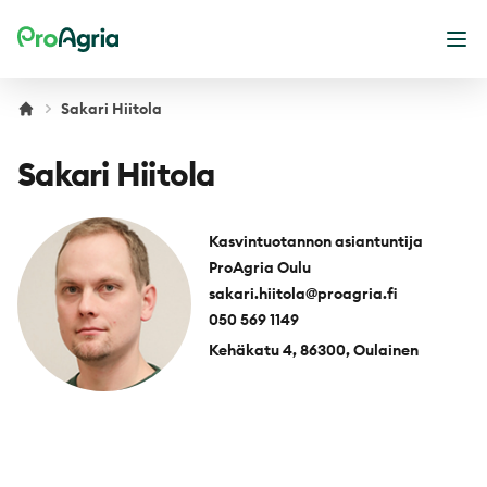
ProAgria
Ope
Sakari Hiitola
Sakari Hiitola
Kasvintuotannon asiantuntija
ProAgria Oulu
sakari.hiitola@proagria.fi
050 569 1149
Kehäkatu 4, 86300, Oulainen