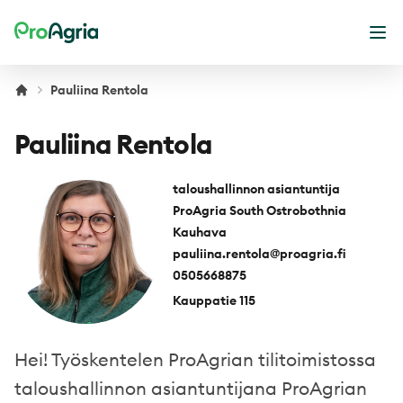
ProAgria
Ope
Pauliina Rentola
Pauliina Rentola
taloushallinnon asiantuntija
ProAgria South Ostrobothnia
Kauhava
pauliina.rentola@proagria.fi
0505668875
Kauppatie 115
Hei! Työskentelen ProAgrian tilitoimistossa
taloushallinnon asiantuntijana ProAgrian