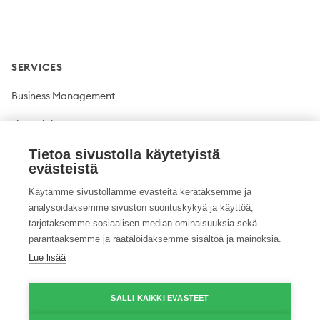
SERVICES
Business Management
Financial Management
Plant production
Tietoa sivustolla käytetyistä
evästeistä
Livestock production
Käytämme sivustollamme evästeitä kerätäksemme ja
analysoidaksemme sivuston suorituskykyä ja käyttöä,
Climate solutions
tarjotaksemme sosiaalisen median ominaisuuksia sekä
parantaaksemme ja räätälöidäksemme sisältöä ja mainoksia.
Lue lisää
Twitter
Facebook
LinkedIn
YouTube
Instagram
Pinterest
GitHub
Vimeo
SALLI KAIKKI EVÄSTEET