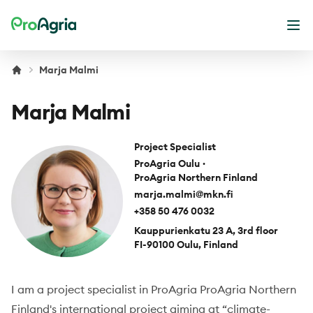
ProAgria
Ope
Marja Malmi
Marja Malmi
Project Specialist
ProAgria Oulu
·
ProAgria Northern Finland
marja.malmi@mkn.fi
+358 50 476 0032
Kauppurienkatu 23 A, 3rd floor
FI-90100 Oulu, Finland
I am a project specialist in ProAgria ProAgria Northern
Finland's international project aiming at “climate-