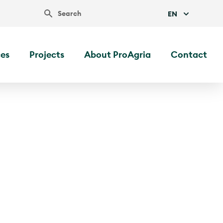
Search
EN
ces
Projects
About ProAgria
Contact