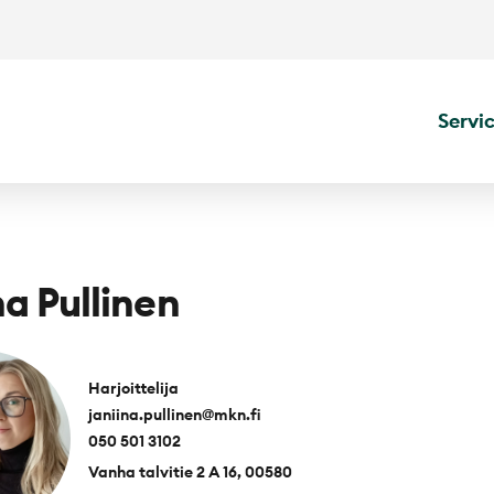
Servi
na Pullinen
Harjoittelija
janiina.pullinen@mkn.fi
050 501 3102
Vanha talvitie 2 A 16, 00580