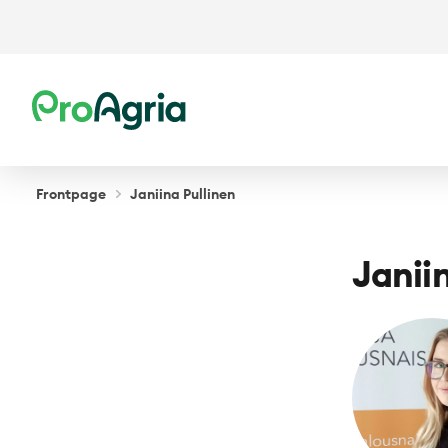
ProAgria
Frontpage
Janiina Pullinen
Janii