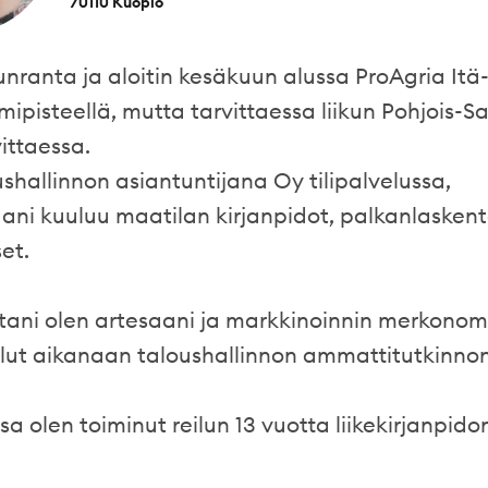
70110 Kuopio
nranta ja aloitin kesäkuun alussa ProAgria It
mipisteellä, mutta tarvittaessa liikun Pohjois-S
ittaessa.
ushallinnon asiantuntijana Oy tilipalvelussa,
ni kuuluu maatilan kirjanpidot, palkanlaskent
et.
tani olen artesaani ja markkinoinnin merkonomi
llut aikanaan taloushallinnon ammattitutkinnon
ssa olen toiminut reilun 13 vuotta liikekirjanpido