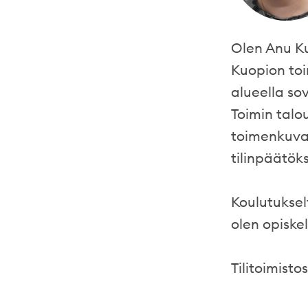
Olen Anu Ku
Kuopion toi
alueella sov
Toimin talo
toimenkuvaa
tilinpäätöks
Koulutuksel
olen opiske
Tilitoimisto