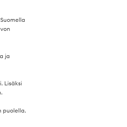
ä-Suomella
avon
a ja
. Lisäksi
.
n puolella.