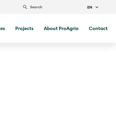
Search
EN
ces
Projects
About ProAgria
Contact