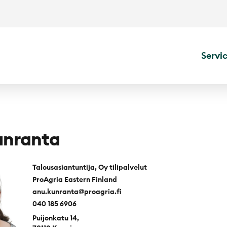
Servi
unranta
Talousasiantuntija, Oy tilipalvelut
ProAgria Eastern Finland
anu.kunranta@proagria.fi
040 185 6906
Puijonkatu 14,