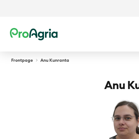
ProAgria
Frontpage
Anu Kunranta
Anu K