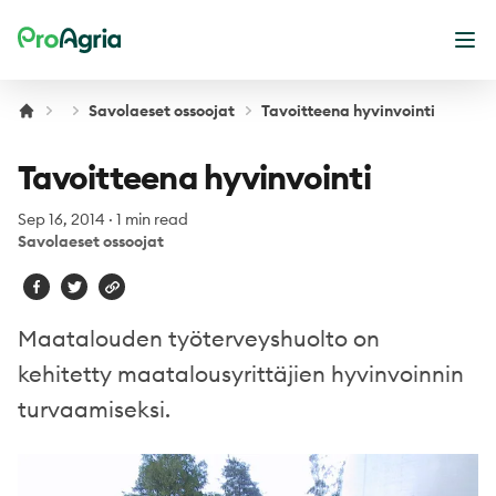
ProAgria
Ope
Savolaeset ossoojat
Tavoitteena hyvinvointi
Tavoitteena hyvinvointi
Sep 16, 2014
·
1 min read
Savolaeset ossoojat
Maatalouden työterveyshuolto on
kehitetty maatalousyrittäjien hyvinvoinnin
turvaamiseksi.