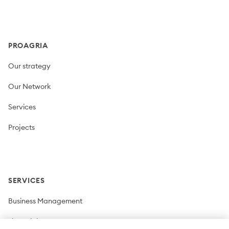
Footer
PROAGRIA
Our strategy
Our Network
Services
Projects
SERVICES
Business Management
Financial Management