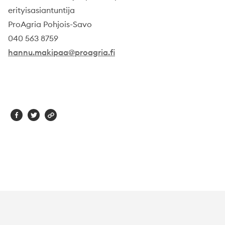
erityisasiantuntija
ProAgria Pohjois-Savo
040 563 8759
hannu.makipaa@proagria.fi