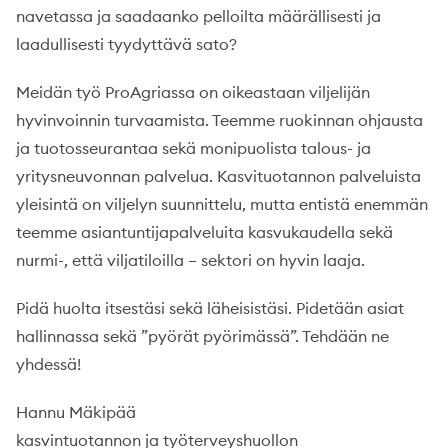
navetassa ja saadaanko pelloilta määrällisesti ja
laadullisesti tyydyttävä sato?
Meidän työ ProAgriassa on oikeastaan viljelijän
hyvinvoinnin turvaamista. Teemme ruokinnan ohjausta
ja tuotosseurantaa sekä monipuolista talous- ja
yritysneuvonnan palvelua. Kasvituotannon palveluista
yleisintä on viljelyn suunnittelu, mutta entistä enemmän
teemme asiantuntijapalveluita kasvukaudella sekä
nurmi-, että viljatiloilla – sektori on hyvin laaja.
Pidä huolta itsestäsi sekä läheisistäsi. Pidetään asiat
hallinnassa sekä ”pyörät pyörimässä”. Tehdään ne
yhdessä!
Hannu Mäkipää
kasvintuotannon ja työterveyshuollon