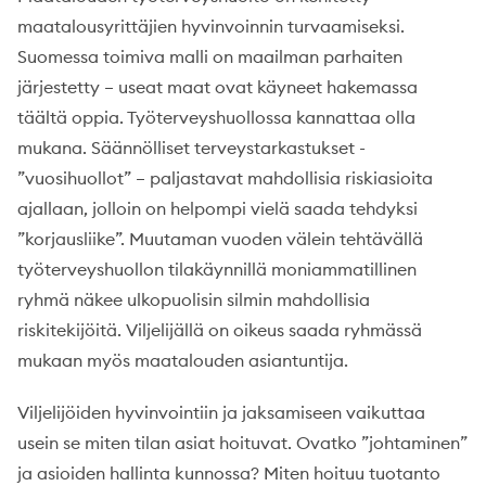
maatalousyrittäjien hyvinvoinnin turvaamiseksi.
Suomessa toimiva malli on maailman parhaiten
järjestetty – useat maat ovat käyneet hakemassa
täältä oppia. Työterveyshuollossa kannattaa olla
mukana. Säännölliset terveystarkastukset -
”vuosihuollot” – paljastavat mahdollisia riskiasioita
ajallaan, jolloin on helpompi vielä saada tehdyksi
”korjausliike”. Muutaman vuoden välein tehtävällä
työterveyshuollon tilakäynnillä moniammatillinen
ryhmä näkee ulkopuolisin silmin mahdollisia
riskitekijöitä. Viljelijällä on oikeus saada ryhmässä
mukaan myös maatalouden asiantuntija.
Viljelijöiden hyvinvointiin ja jaksamiseen vaikuttaa
usein se miten tilan asiat hoituvat. Ovatko ”johtaminen”
ja asioiden hallinta kunnossa? Miten hoituu tuotanto