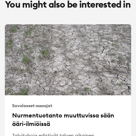
You might also be interested in
Savolaeset ossoojat
Nurmentuotanto muuttuvissa sään
ääri-ilmiöissä
Talvituhoja edistivät talven aikainen