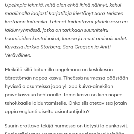
Upeimpia lehmiä, mitä olen ehkä ikinä nähnyt, kehui
maailmalla laajasti karjatiloja kiertänyt Sara Teristen
kartanon laitumilla. Lehmät laiduntavat yhdeksässä eri
laidunryhmässä, jotka on tarkkaan suunniteltu
huomioiden kuntoluokat, luonne ja muut ominaisuudet
.
Kuvassa Jarkko Storberg, Sara Gregson ja Antti
Veräväinen.
Meikäläisillä laitumilla ongelmana on keskikesän
äärettömän nopea kasvu. Tiheässä nurmessa päästään
hyvissä olosuhteissa jopa yli 300 kuiva-ainekilon
päiväkasvuun hehtaarille. Tämä kasvu on liian nopea
tehokkaalle laiduntamiselle. Onko siis otetavissa jotain
oppia englantilaiselta asiantuntijalta?
Suurin erottava tekijä nurmessa on tietysti laidunkasvit.