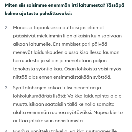
Miten siis saisimme enemmän irti laitumesta? Tässäpä
kolme ajatusta pohdittavaksi:
Monessa tapauksessa auttaisi jos eläimet
pääsisivät mieluimmin liian aikaisin kuin sopivaan
aikaan laitumelle. Ensimmäiset pari päivää
menevät laidunkauden alussa kisaillessa lauman
herruudesta ja silloin jo menetetään paljon
tehokasta syöntiaikaa. Osan lohkoista voisi myös
niittää alas ennen ensimmäistäkään syöttöä.
Syöttölohkojen kokoa tulisi pienentää ja
lohkolukumäärää lisätä: Vaikka laidunpinta-ala ei
muuttuisikaan saataisiin tällä keinolla samalta
alalta enemmän ruohoa syötäväksi. Nopea kierto
auttaa jälkikasvun onnistumista
Hyvä suunnittelu talvella, vaikka ruutupaperille,