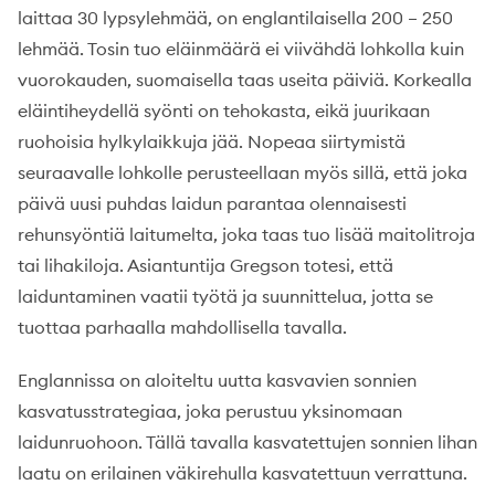
laittaa 30 lypsylehmää, on englantilaisella 200 – 250
lehmää. Tosin tuo eläinmäärä ei viivähdä lohkolla kuin
vuorokauden, suomaisella taas useita päiviä. Korkealla
eläintiheydellä syönti on tehokasta, eikä juurikaan
ruohoisia hylkylaikkuja jää. Nopeaa siirtymistä
seuraavalle lohkolle perusteellaan myös sillä, että joka
päivä uusi puhdas laidun parantaa olennaisesti
rehunsyöntiä laitumelta, joka taas tuo lisää maitolitroja
tai lihakiloja. Asiantuntija Gregson totesi, että
laiduntaminen vaatii työtä ja suunnittelua, jotta se
tuottaa parhaalla mahdollisella tavalla.
Englannissa on aloiteltu uutta kasvavien sonnien
kasvatusstrategiaa, joka perustuu yksinomaan
laidunruohoon. Tällä tavalla kasvatettujen sonnien lihan
laatu on erilainen väkirehulla kasvatettuun verrattuna.