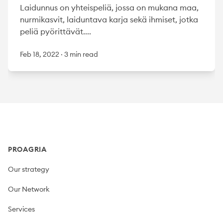
Laidunnus on yhteispeliä, jossa on mukana maa,
nurmikasvit, laiduntava karja sekä ihmiset, jotka
peliä pyörittävät....
Feb 18, 2022
·
3 min read
Footer
PROAGRIA
Our strategy
Our Network
Services