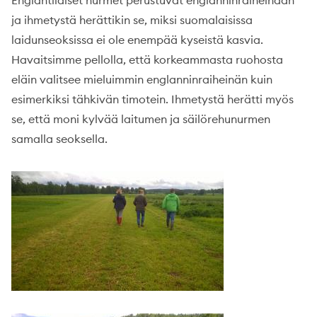
Englantilaiset nurmet perustuvat englanninraiheinään
ja ihmetystä herättikin se, miksi suomalaisissa
laidunseoksissa ei ole enempää kyseistä kasvia.
Havaitsimme pellolla, että korkeammasta ruohosta
eläin valitsee mieluimmin englanninraiheinän kuin
esimerkiksi tähkivän timotein. Ihmetystä herätti myös
se, että moni kylvää laitumen ja säilörehunurmen
samalla seoksella.