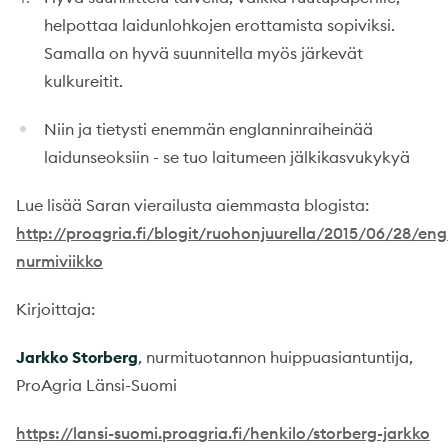
helpottaa laidunlohkojen erottamista sopiviksi.
Samalla on hyvä suunnitella myös järkevät
kulkureitit.
Niin ja tietysti enemmän englanninraiheinää
laidunseoksiin - se tuo laitumeen jälkikasvukykyä
Lue lisää Saran vierailusta aiemmasta blogista:
http://proagria.fi/blogit/ruohonjuurella/2015/06/28/eng
nurmiviikko
Kirjoittaja:
Jarkko Storberg
, nurmituotannon huippuasiantuntija,
ProAgria Länsi-Suomi
https://lansi-suomi.proagria.fi/henkilo/storberg-jarkko