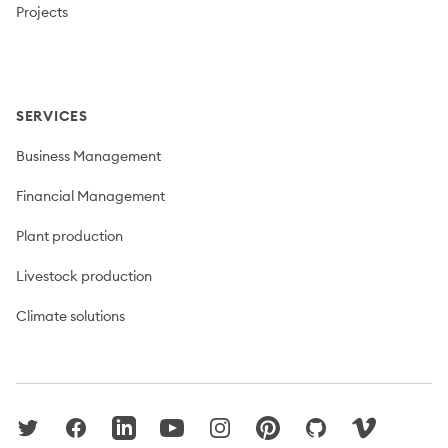
Projects
SERVICES
Business Management
Financial Management
Plant production
Livestock production
Climate solutions
Twitter
Facebook
LinkedIn
YouTube
Instagram
Pinterest
GitHub
Vimeo