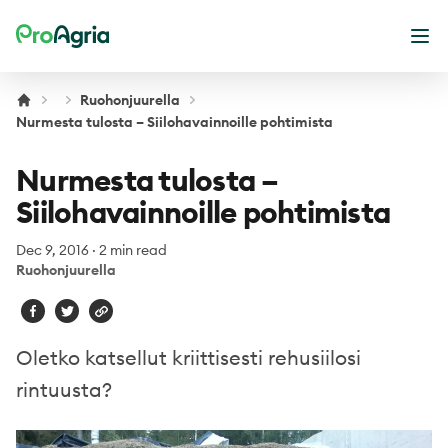
ProAgria
Ope
Ruohonjuurella
Nurmesta tulosta – Siilohavainnoille pohtimista
Nurmesta tulosta –
Siilohavainnoille pohtimista
Dec 9, 2016
·
2 min read
Ruohonjuurella
Oletko katsellut kriittisesti rehusiilosi
rintuusta?