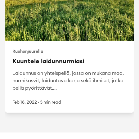
Ruohonjuurella
Kuuntele laidunnurmiasi
Laidunnus on yhteispeliä, jossa on mukana maa,
nurmikasvit, laiduntava karja sekä ihmiset, jotka
peliä pyörittävät....
Feb 18, 2022
·
3 min read
Footer