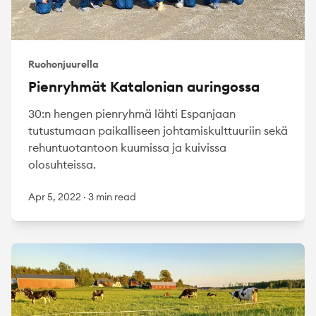
Ruohonjuurella
Pienryhmät Katalonian auringossa
30:n hengen pienryhmä lähti Espanjaan
tutustumaan paikalliseen johtamiskulttuuriin sekä
rehuntuotantoon kuumissa ja kuivissa
olosuhteissa.
Apr 5, 2022
·
3 min read