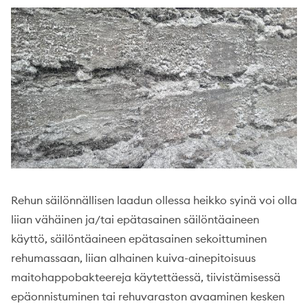
Rehun säilönnällisen laadun ollessa heikko syinä voi olla
liian vähäinen ja/tai epätasainen säilöntäaineen
käyttö, säilöntäaineen epätasainen sekoittuminen
rehumassaan, liian alhainen kuiva-ainepitoisuus
maitohappobakteereja käytettäessä, tiivistämisessä
epäonnistuminen tai rehuvaraston avaaminen kesken