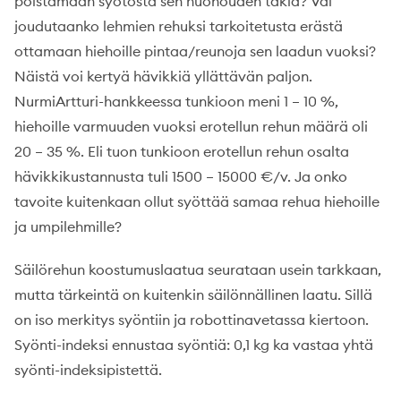
poistamaan syötöstä sen huonouden takia? Vai
joudutaanko lehmien rehuksi tarkoitetusta erästä
ottamaan hiehoille pintaa/reunoja sen laadun vuoksi?
Näistä voi kertyä hävikkiä yllättävän paljon.
NurmiArtturi-hankkeessa tunkioon meni 1 – 10 %,
hiehoille varmuuden vuoksi erotellun rehun määrä oli
20 – 35 %. Eli tuon tunkioon erotellun rehun osalta
hävikkikustannusta tuli 1500 – 15000 €/v. Ja onko
tavoite kuitenkaan ollut syöttää samaa rehua hiehoille
ja umpilehmille?
Säilörehun koostumuslaatua seurataan usein tarkkaan,
mutta tärkeintä on kuitenkin säilönnällinen laatu. Sillä
on iso merkitys syöntiin ja robottinavetassa kiertoon.
Syönti-indeksi ennustaa syöntiä: 0,1 kg ka vastaa yhtä
syönti-indeksipistettä.