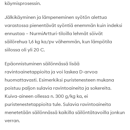
käymisprosessin.
Jälkikäyminen ja lämpeneminen syötön alettua
varastossa pienentävät syöntiä enemmän kuin indeksi
ennustaa – NurmiArtturi-tiloilla lehmät söivät
säilörehua 1,6 kg ka/pv vähemmän, kun lämpötila
siilossa oli yli 20 C.
Epäonnistuminen säilönnässä lisää
ravintoainetappioita ja voi laskea D-arvoa
huomattavasti. Esimerkiksi puristenesteen mukana
poistuu paljon sulavia ravintoaineita ja sokereita.
Kuiva-aineen ollessa n. 300 g/kg ka, ei
puristenestetappioita tule. Sulavia ravintoaineita
menetetään säilönnässä kaikilla säilöntätavoilla jonkun
verran.