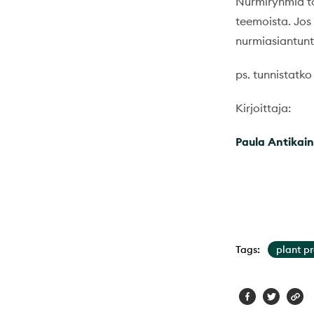
Nurmiryhmiä toi
teemoista. Jos 
nurmiasiantunti
ps. tunnistatko
Kirjoittaja:
Paula Antikai
Tags:
plant p