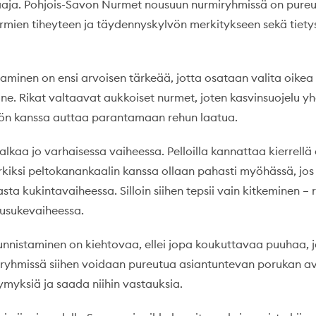
aaja. Pohjois-Savon Nurmet nousuun nurmiryhmissä on pure
rmien tiheyteen ja täydennyskylvön merkitykseen sekä tietys
taminen on ensi arvoisen tärkeää, jotta osataan valita oikea
ine. Rikat valtaavat aukkoiset nurmet, joten kasvinsuojelu y
ön kanssa auttaa parantamaan rehun laatua.
lkaa jo varhaisessa vaiheessa. Pelloilla kannattaa kierrellä 
rkiksi peltokanankaalin kanssa ollaan pahasti myöhässä, jos
sta kukintavaiheessa. Silloin siihen tepsii vain kitkeminen – 
uusukevaiheessa.
unnistaminen on kiehtovaa, ellei jopa koukuttavaa puuhaa, 
yhmissä siihen voidaan pureutua asiantuntevan porukan av
ymyksiä ja saada niihin vastauksia.