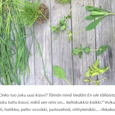
Onko tuo joku uusi kasvi? Tämän minä tiedän! En ole tällaist
oku tuttu kasvi, mikä sen nimi on… keltakukkia kaikki.”
Voiku
, hatikka, pelto-orvokki, juolavehnä, niittyleinikki…. rikkak