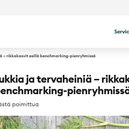
Servi
iä – rikkakasvit esillä benchmarking-pienryhmissä
ukkia ja tervaheiniä – rikka
 benchmarking-pienryhmiss
stä poimittua