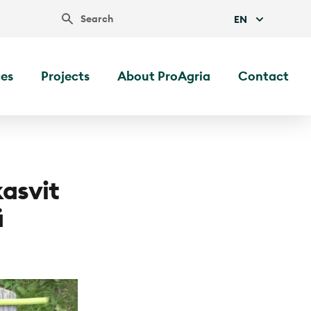
Search
EN
ces
Projects
About ProAgria
Contact
kasvit
ä