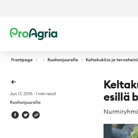
ProAgria
Frontpage
Ruohonjuurella
Keltakukkia ja tervahein
Keltak
esillä
Jun 17, 2015
·
1 min read
Ruohonjuurella
Nurmiryhmä