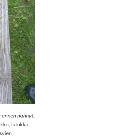
a ennen nähnyt,
kka, lutukka,
asvien