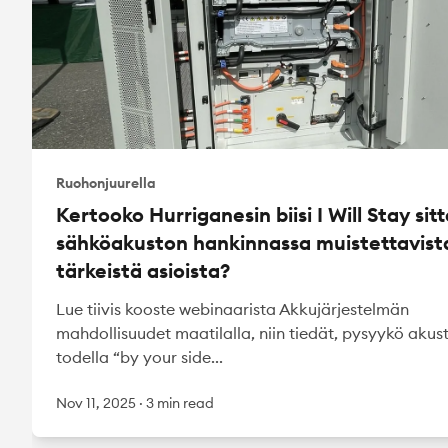
Ruohonjuurella
Kertooko Hurriganesin biisi I Will Stay sit
sähköakuston hankinnassa muistettavist
tärkeistä asioista?
Lue tiivis kooste webinaarista Akkujärjestelmän
mahdollisuudet maatilalla, niin tiedät, pysyykö akust
todella “by your side...
Nov 11, 2025
·
3 min read