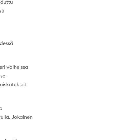
uduttu
ti
hdessä
eri vaiheissa
 se
ruiskutukset
ja
ulla. Jokainen