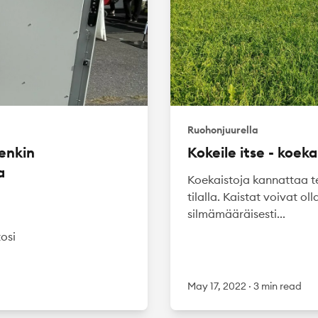
Ruohonjuurella
tenkin
Kokeile itse - koek
a
Koekaistoja kannattaa t
tilalla. Kaistat voivat ol
silmämääräisesti...
osi
May 17, 2022
·
3 min read