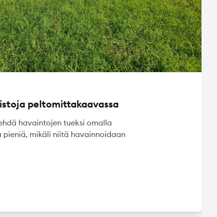
aistoja peltomittakaavassa
ehdä havaintojen tueksi omalla
la pieniä, mikäli niitä havainnoidaan