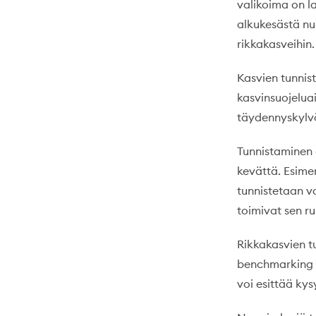
valikoima on l
alkukesästä nu
rikkakasveihin.
Kasvien tunnis
kasvinsuojelua
täydennyskylv
Tunnistaminen a
kevättä. Esime
tunnistetaan va
toimivat sen r
Rikkakasvien t
benchmarking r
voi esittää kys