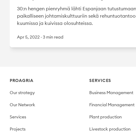
30:n hengen pienryhmä lähti Espanjaan tutustumaa
paikalliseen johtamiskulttuuriin sekä rehuntuotanto
kuumissa ja kuivissa olosuhteissa.
Apr 5, 2022
·
3 min read
Footer
PROAGRIA
SERVICES
Our strategy
Business Management
Our Network
Financial Management
Services
Plant production
Projects
Livestock production