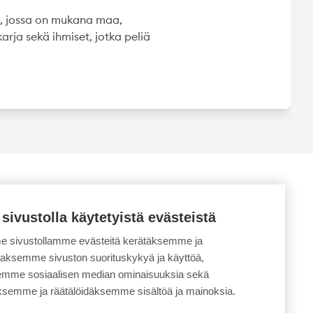
ä, jossa on mukana maa,
arja sekä ihmiset, jotka peliä
 sivustolla käytetyistä evästeistä
 sivustollamme evästeitä kerätäksemme ja
daksemme sivuston suorituskykyä ja käyttöä,
semme sosiaalisen median ominaisuuksia sekä
ksemme ja räätälöidäksemme sisältöä ja mainoksia.