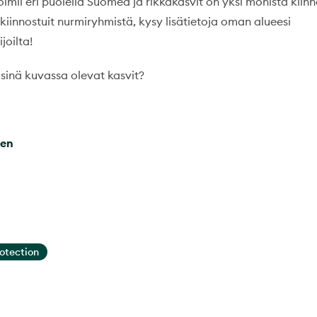
mii eri puolella Suomea ja rikkakasvit on yksi monista kiinn
kiinnostuit nurmiryhmistä, kysy lisätietoja oman alueesi
joilta!
 sinä kuvassa olevat kasvit?
nen
rotection