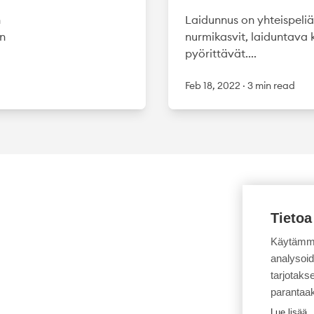
n
Laidunnus on yhteispeli
on
nurmikasvit, laiduntava k
pyörittävät....
Feb 18, 2022
·
3 min read
Tietoa
Käytämme
analysoi
tarjotak
parantaa
Lue lisää