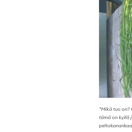
”Mikä tuo on? 
tämä on kyllä j
peltokanankaali