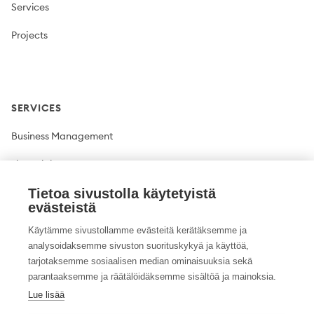
Services
Projects
SERVICES
Business Management
Financial Management
Tietoa sivustolla käytetyistä
Plant production
evästeistä
Livestock production
Käytämme sivustollamme evästeitä kerätäksemme ja
analysoidaksemme sivuston suorituskykyä ja käyttöä,
Climate solutions
tarjotaksemme sosiaalisen median ominaisuuksia sekä
parantaaksemme ja räätälöidäksemme sisältöä ja mainoksia.
Lue lisää