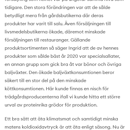
tidigare. Den stora förändringen var att de sålde
betydligt mera från gårdsbutikerna där deras
produkter har varit till salu. Även försäljningen till
livsmedelsbutikerna ökade, däremot minskade
försäljningen till restauranger. Gällande
produktsortimenten så säger Ingrid att de av hennes
produkter som sålde bäst år 2020 var specialsallater,
en annan grupp som gick bra åt var bönor och övriga
baljväxter. Den ökade baljväxtkonsumtionen beror
säkert till en stor del på den minskade
köttkonsumtionen. Här kunde finnas en nisch för
trädgårdsproducenterna ifall vi kunde hitta ett större
urval av proteinrika grödor för produktion.
Ett bra sätt att äta klimatsmat och samtidigt minska
matens koldioxidavtryck är att äta enligt säsong. Nu är