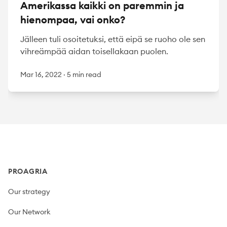
Amerikassa kaikki on paremmin ja
hienompaa, vai onko?
Jälleen tuli osoitetuksi, että eipä se ruoho ole sen
vihreämpää aidan toisellakaan puolen.
Mar 16, 2022
·
5 min read
Footer
PROAGRIA
Our strategy
Our Network