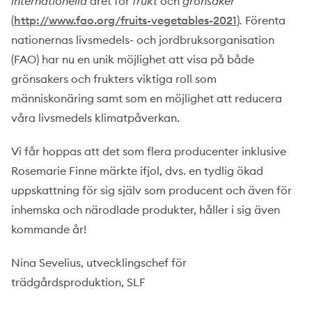
internationella
året för
frukt
och
grönsaker
(
http://www.fao.org/fruits-vegetables-2021
)
.
Förenta
nationernas livsmedels- och jordbruksorganisation
(FAO) har nu en unik möjlighet att visa på både
grönsakers och frukters viktiga roll som
människonäring samt som en möjlighet att reducera
våra livsmedels klimatpåverkan.
Vi får hoppas att det som flera producenter inklusive
Rosemarie Finne märkte ifjol, dvs. en tydlig ökad
uppskattning för sig själv som producent och även för
inhemska och närodlade produkter, håller i sig även
kommande år!
Nina Sevelius, utvecklingschef för
trädgårdsproduktion, SLF