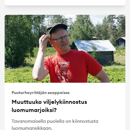
Puutarhayrittäjän saappaissa
Muuttuuko viljelykiinnostus
luomumarjoiksi?
Tavanomaisella puolella on kiinnostusta
luomumansikkaan.