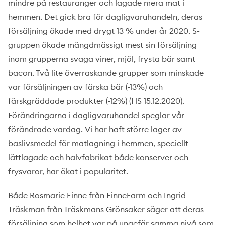
mindre på restauranger och lagade mera mat i
hemmen. Det gick bra för dagligvaruhandeln, deras
försäljning ökade med drygt 13 % under år 2020. S-
gruppen ökade mängdmässigt mest sin försäljning
inom grupperna svaga viner, mjöl, frysta bär samt
bacon. Två lite överraskande grupper som minskade
var försäljningen av färska bär (-13%) och
färskgräddade produkter (-12%) (HS 15.12.2020).
Förändringarna i dagligvaruhandel speglar vår
förändrade vardag. Vi har haft större lager av
baslivsmedel för matlagning i hemmen, speciellt
lättlagade och halvfabrikat både konserver och
frysvaror, har ökat i popularitet.
Både Rosmarie Finne från FinneFarm och Ingrid
Träskman från Träskmans Grönsaker säger att deras
försäljning som helhet var på ungefär samma nivå som