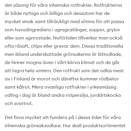
det säsong för våra inhemska rotfrukter. Rotfrukterna
är både nyttiga och billiga och dessutom har de
mycket smak samt tillräckligt med sötma för att passa
som huvudingrediens i ugnsgratänger, soppor, grytor
eller som ugnrostade. Nuförtiden tillverkar man också
ofta råsaft, chips eller gravar dem. Dessa traditionella
men ibland underskattade grönsakerna är lättodlade,
de hinner mogna även i vårt kärva klimat och de går
att lagra hela vintern. Den rotfrukt som det odlas mest
av i Finland är morot och därefter kommer rödbetor
samt kålrot. Mera ovanliga rotfrukter i yrkesmässig
odling i dag är bland andra rotpersilja, jordärtskocka
och svartrot.
Det finns mycket att fundera på i dessa tider för våra
inhemska grönsaksodlare. Hur skall produktsortimentet