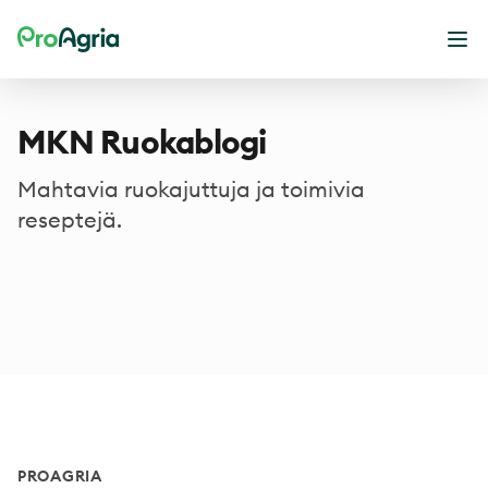
ProAgria
Ope
MKN Ruokablogi
Mahtavia ruokajuttuja ja toimivia
reseptejä.
Footer
PROAGRIA