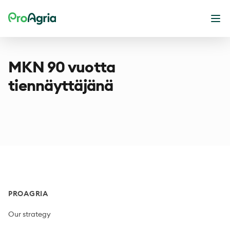
ProAgria
Ope
MKN 90 vuotta
tiennäyttäjänä
Footer
PROAGRIA
Our strategy