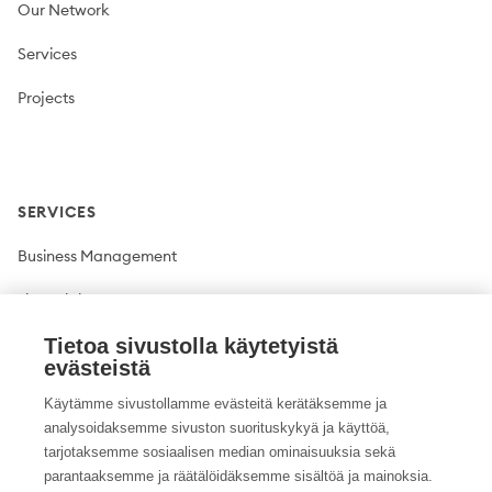
Our Network
Services
Projects
SERVICES
Business Management
Financial Management
Plant production
Tietoa sivustolla käytetyistä
evästeistä
Livestock production
Käytämme sivustollamme evästeitä kerätäksemme ja
analysoidaksemme sivuston suorituskykyä ja käyttöä,
Climate solutions
tarjotaksemme sosiaalisen median ominaisuuksia sekä
parantaaksemme ja räätälöidäksemme sisältöä ja mainoksia.