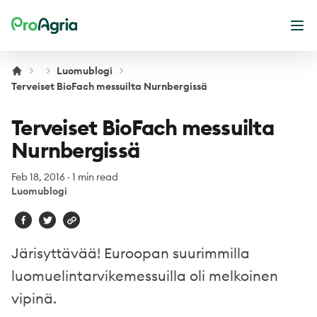
ProAgria
Ope
Luomublogi
Terveiset BioFach messuilta Nurnbergissä
Terveiset BioFach messuilta
Nurnbergissä
Feb 18, 2016
·
1 min read
Luomublogi
Järisyttävää! Euroopan suurimmilla
luomuelintarvikemessuilla oli melkoinen
vipinä.