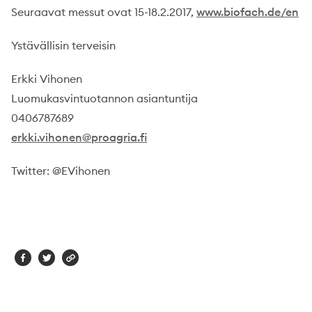
Seuraavat messut ovat 15-18.2.2017,
www.biofach.de/en
Ystävällisin terveisin
Erkki Vihonen
Luomukasvintuotannon asiantuntija
0406787689
erkki.vihonen@proagria.fi
Twitter: @EVihonen