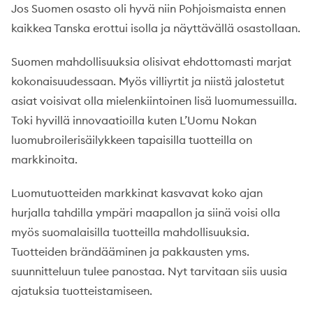
Jos Suomen osasto oli hyvä niin Pohjoismaista ennen
kaikkea Tanska erottui isolla ja näyttävällä osastollaan.
Suomen mahdollisuuksia olisivat ehdottomasti marjat
kokonaisuudessaan. Myös villiyrtit ja niistä jalostetut
asiat voisivat olla mielenkiintoinen lisä luomumessuilla.
Toki hyvillä innovaatioilla kuten L’Uomu Nokan
luomubroilerisäilykkeen tapaisilla tuotteilla on
markkinoita.
Luomutuotteiden markkinat kasvavat koko ajan
hurjalla tahdilla ympäri maapallon ja siinä voisi olla
myös suomalaisilla tuotteilla mahdollisuuksia.
Tuotteiden brändääminen ja pakkausten yms.
suunnitteluun tulee panostaa. Nyt tarvitaan siis uusia
ajatuksia tuotteistamiseen.