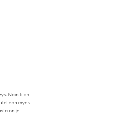
ys. Näin tilan
 autellaan myös
osta on jo