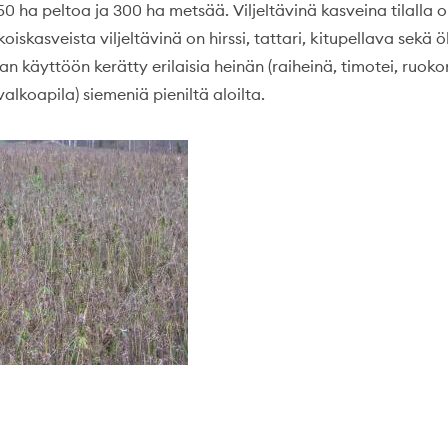
 50 ha peltoa ja 300 ha metsää. Viljeltävinä kasveina tilalla
ikoiskasveista viljeltävinä on hirssi, tattari, kitupellava sekä
n käyttöön kerätty erilaisia heinän (raiheinä, timotei, ruoko
valkoapila) siemeniä pieniltä aloilta.