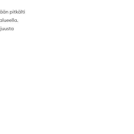
ään pitkälti
alueella.
juusta