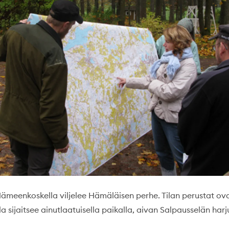
Hämeenkoskella viljelee Hämäläisen perhe. Tilan perustat ova
la sijaitsee ainutlaatuisella paikalla, aivan Salpausselän harju