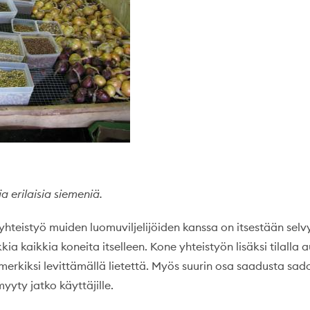
ja erilaisia siemeniä.
 yhteistyö muiden luomuviljelijöiden kanssa on itsestään selvy
kkia kaikkia koneita itselleen. Kone yhteistyön lisäksi tilalla
imerkiksi levittämällä lietettä. Myös suurin osa saadusta sad
yyty jatko käyttäjille.