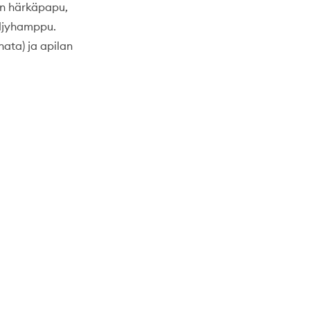
 on härkäpapu,
 öljyhamppu.
nata) ja apilan