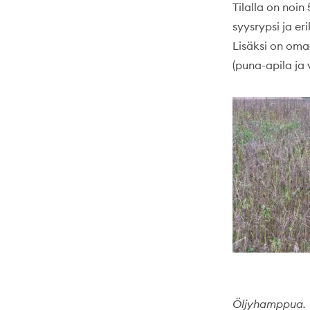
Tilalla on noin
syysrypsi ja er
Lisäksi on omaa
(puna-apila ja 
Öljyhamppua.