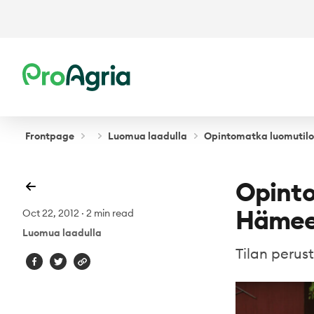
ProAgria
Frontpage
Luomua laadulla
Opintomatka luomutiloi
Opinto
Hämee
Oct 22, 2012
·
2 min read
Luomua laadulla
Tilan perust