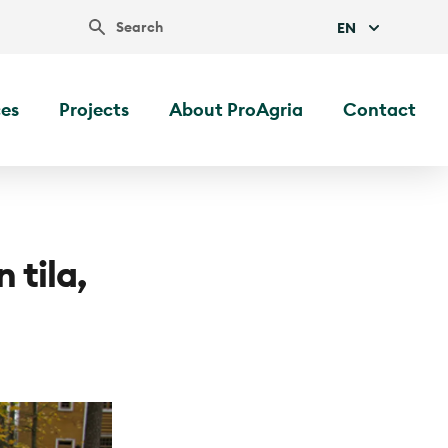
Search
EN
ces
Projects
About ProAgria
Contact
 tila,