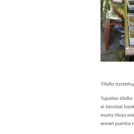
Tilalla tuotettu
Tupalan tilalla
ei tarvitse han
muita tiloja es
ennen puintia m