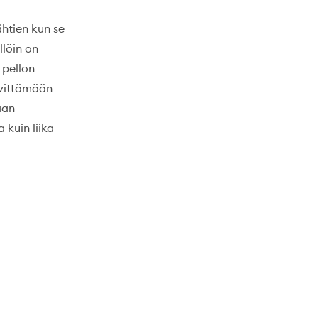
ähtien kun se
llöin on
 pellon
levittämään
aan
 kuin liika