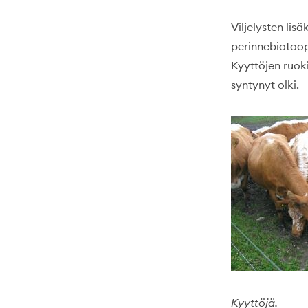
Viljelysten lis
perinnebiotoopp
Kyyttöjen ruo
syntynyt olki.
Kyyttöjä.