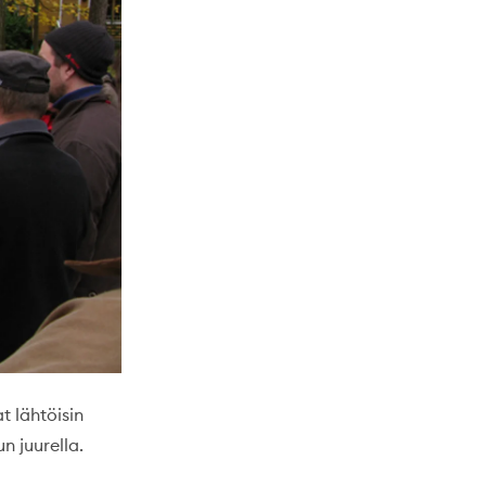
t lähtöisin
n juurella.