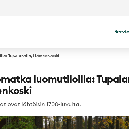
Servi
lla: Tupalan tila, Hämeenkoski
matka luomutiloilla: Tupalan
nkoski
at ovat lähtöisin 1700-luvulta.