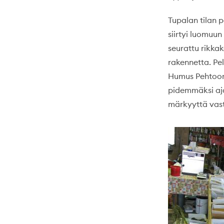
Tupalan tilan p
siirtyi luomuun
seurattu rikka
rakennetta. Pel
Humus Pehtoori
pidemmäksi ajak
märkyyttä vas