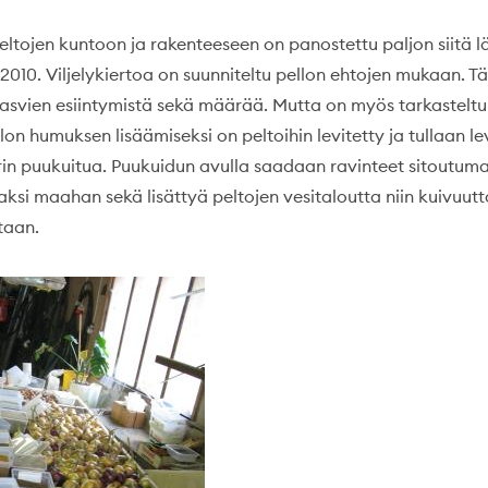
eltojen kuntoon ja rakenteeseen on panostettu paljon siitä l
 2010. Viljelykiertoa on suunniteltu pellon ehtojen mukaan. Tä
kasvien esiintymistä sekä määrää. Mutta on myös tarkasteltu
lon humuksen lisäämiseksi on peltoihin levitetty ja tullaan 
n puukuitua. Puukuidun avulla saadaan ravinteet sitoutum
si maahan sekä lisättyä peltojen vesitaloutta niin kuivuutta
taan.