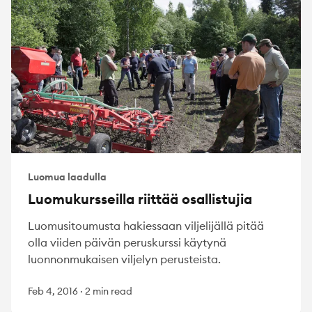
Luomua laadulla
Luomukursseilla riittää osallistujia
Luomusitoumusta hakiessaan viljelijällä pitää
olla viiden päivän peruskurssi käytynä
luonnonmukaisen viljelyn perusteista.
Feb 4, 2016
·
2 min read