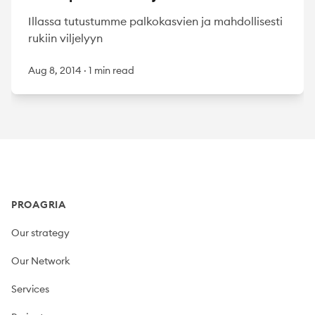
Illassa tutustumme palkokasvien ja mahdollisesti
rukiin viljelyyn
Aug 8, 2014
·
1 min read
Footer
PROAGRIA
Our strategy
Our Network
Services