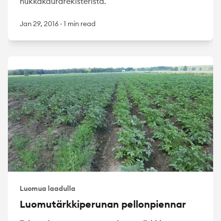
hukkakaurarekisteristä.
Jan 29, 2016
·
1 min read
Luomua laadulla
Luomutärkkiperunan pellonpiennar