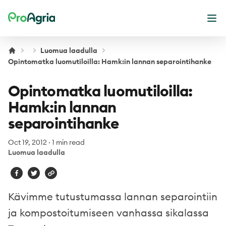
ProAgria
Ope
Luomua laadulla
Opintomatka luomutiloilla: Hamk:in lannan separointihanke
Opintomatka luomutiloilla:
Hamk:in lannan
separointihanke
Oct 19, 2012
·
1 min read
Luomua laadulla
Kävimme tutustumassa lannan separointiin
ja kompostoitumiseen vanhassa sikalassa