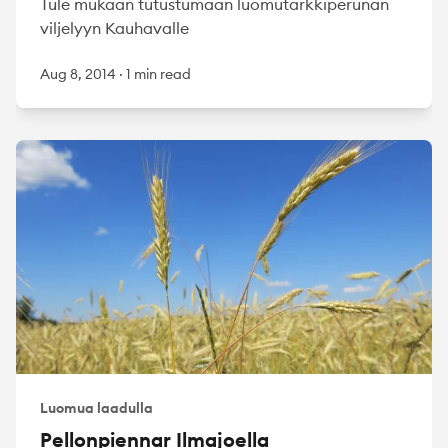
Tule mukaan tutustumaan luomutärkkiperunan
viljelyyn Kauhavalle
Aug 8, 2014
·
1 min read
Luomua laadulla
Pellonpiennar Ilmajoella