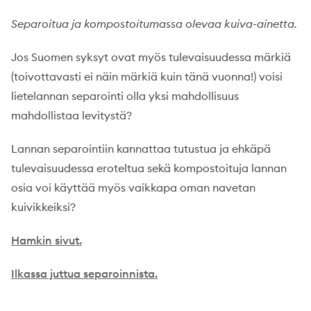
Separoitua ja kompostoitumassa olevaa kuiva-ainetta.
Jos Suomen syksyt ovat myös tulevaisuudessa märkiä
(toivottavasti ei näin märkiä kuin tänä vuonna!) voisi
lietelannan separointi olla yksi mahdollisuus
mahdollistaa levitystä?
Lannan separointiin kannattaa tutustua ja ehkäpä
tulevaisuudessa eroteltua sekä kompostoituja lannan
osia voi käyttää myös vaikkapa oman navetan
kuivikkeiksi?
Hamkin sivut.
Ilkassa juttua separoinnista.