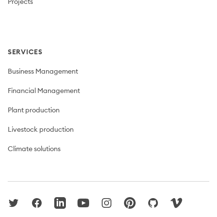
Projects
SERVICES
Business Management
Financial Management
Plant production
Livestock production
Climate solutions
Twitter
Facebook
LinkedIn
YouTube
Instagram
Pinterest
GitHub
Vimeo