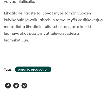
vaivaa tilalliselle.
Lihatiloille haasteita luovat myös tämän vuoden
kuivikepula ja valkuaisrehun tarve. Myös vasikkaketjua
maitotilalta lihatilalle tulisi tehostaa, jotta kaikki
luomuvasikat päätyisivät tulevaisuudessa
luomuketjuun.
Tags:
organic production