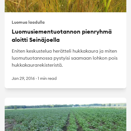
Luomua laadulla
Luomusiementuotannon pienryhmä
aloitti Seinäjoella
Eniten keskustelua herätteli hukkakaura ja miten
luomutuotannossa pystyisi saamaan lohkon pois
hukkakaurarekisteristä.
Jan 29, 2016
·
1 min read