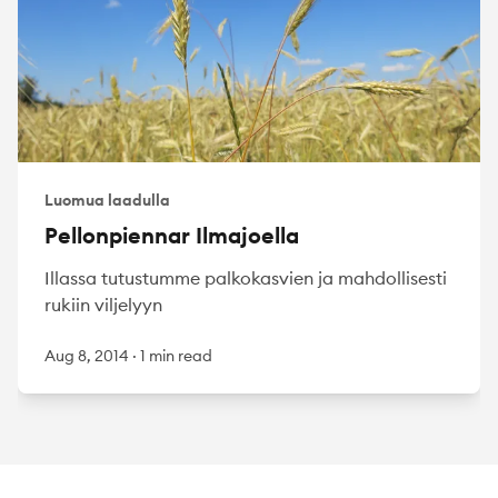
Luomua laadulla
Pellonpiennar Ilmajoella
Illassa tutustumme palkokasvien ja mahdollisesti
rukiin viljelyyn
Aug 8, 2014
·
1 min read
Footer