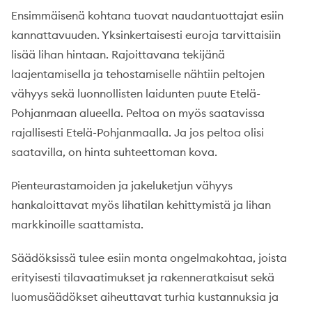
Ensimmäisenä kohtana tuovat naudantuottajat esiin
kannattavuuden. Yksinkertaisesti euroja tarvittaisiin
lisää lihan hintaan. Rajoittavana tekijänä
laajentamisella ja tehostamiselle nähtiin peltojen
vähyys sekä luonnollisten laidunten puute Etelä-
Pohjanmaan alueella. Peltoa on myös saatavissa
rajallisesti Etelä-Pohjanmaalla. Ja jos peltoa olisi
saatavilla, on hinta suhteettoman kova.
Pienteurastamoiden ja jakeluketjun vähyys
hankaloittavat myös lihatilan kehittymistä ja lihan
markkinoille saattamista.
Säädöksissä tulee esiin monta ongelmakohtaa, joista
erityisesti tilavaatimukset ja rakenneratkaisut sekä
luomusäädökset aiheuttavat turhia kustannuksia ja