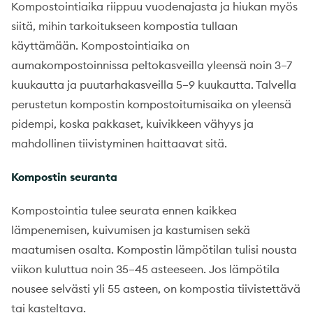
Kompostointiaika riippuu vuodenajasta ja hiukan myös
siitä, mihin tarkoitukseen kompostia tullaan
käyttämään. Kompostointiaika on
aumakompostoinnissa peltokasveilla yleensä noin 3–7
kuukautta ja puutarhakasveilla 5–9 kuukautta. Talvella
perustetun kompostin kompostoitumisaika on yleensä
pidempi, koska pakkaset, kuivikkeen vähyys ja
mahdollinen tiivistyminen haittaavat sitä.
Kompostin seuranta
Kompostointia tulee seurata ennen kaikkea
lämpenemisen, kuivumisen ja kastumisen sekä
maatumisen osalta. Kompostin lämpötilan tulisi nousta
viikon kuluttua noin 35–45 asteeseen. Jos lämpötila
nousee selvästi yli 55 asteen, on kompostia tiivistettävä
tai kasteltava.