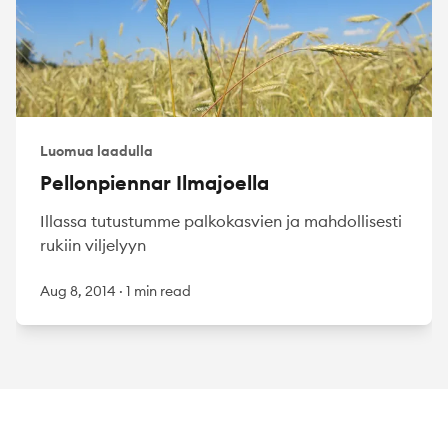
Luomua laadulla
Pellonpiennar Ilmajoella
Illassa tutustumme palkokasvien ja mahdollisesti
rukiin viljelyyn
Aug 8, 2014
·
1 min read
Footer