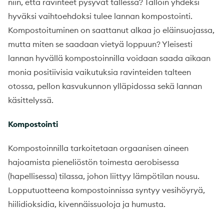
niin, että ravinteet pysyvät tallessa? Tällöin yhdeksi
hyväksi vaihtoehdoksi tulee lannan kompostointi.
Kompostoituminen on saattanut alkaa jo eläinsuojassa,
mutta miten se saadaan vietyä loppuun? Yleisesti
lannan hyvällä kompostoinnilla voidaan saada aikaan
monia positiivisia vaikutuksia ravinteiden talteen
otossa, pellon kasvukunnon ylläpidossa sekä lannan
käsittelyssä.
Kompostointi
Kompostoinnilla tarkoitetaan orgaanisen aineen
hajoamista pieneliöstön toimesta aerobisessa
(hapellisessa) tilassa, johon liittyy lämpötilan nousu.
Lopputuotteena kompostoinnissa syntyy vesihöyryä,
hiilidioksidia, kivennäissuoloja ja humusta.