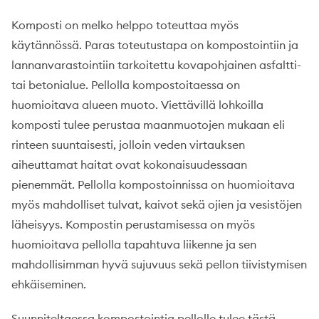
Komposti on melko helppo toteuttaa myös
käytännössä. Paras toteutustapa on kompostointiin ja
lannanvarastointiin tarkoitettu kovapohjainen asfaltti-
tai betonialue. Pellolla kompostoitaessa on
huomioitava alueen muoto. Viettävillä lohkoilla
komposti tulee perustaa maanmuotojen mukaan eli
rinteen suuntaisesti, jolloin veden virtauksen
aiheuttamat haitat ovat kokonaisuudessaan
pienemmät. Pellolla kompostoinnissa on huomioitava
myös mahdolliset tulvat, kaivot sekä ojien ja vesistöjen
läheisyys. Kompostin perustamisessa on myös
huomioitava pellolla tapahtuva liikenne ja sen
mahdollisimman hyvä sujuvuus sekä pellon tiivistymisen
ehkäiseminen.
Suunniteltaessa kompostointia pellolle tulee tästä