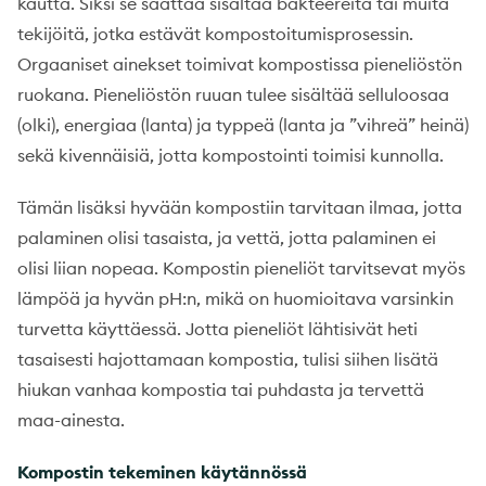
kautta. Siksi se saattaa sisältää bakteereita tai muita
tekijöitä, jotka estävät kompostoitumisprosessin.
Orgaaniset ainekset toimivat kompostissa pieneliöstön
ruokana. Pieneliöstön ruuan tulee sisältää selluloosaa
(olki), energiaa (lanta) ja typpeä (lanta ja ”vihreä” heinä)
sekä kivennäisiä, jotta kompostointi toimisi kunnolla.
Tämän lisäksi hyvään kompostiin tarvitaan ilmaa, jotta
palaminen olisi tasaista, ja vettä, jotta palaminen ei
olisi liian nopeaa. Kompostin pieneliöt tarvitsevat myös
lämpöä ja hyvän pH:n, mikä on huomioitava varsinkin
turvetta käyttäessä. Jotta pieneliöt lähtisivät heti
tasaisesti hajottamaan kompostia, tulisi siihen lisätä
hiukan vanhaa kompostia tai puhdasta ja tervettä
maa-ainesta.
Kompostin tekeminen käytännössä