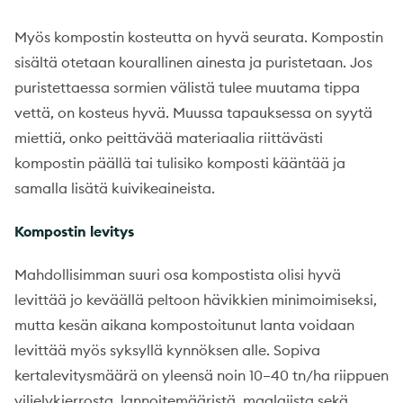
Myös kompostin kosteutta on hyvä seurata. Kompostin
sisältä otetaan kourallinen ainesta ja puristetaan. Jos
puristettaessa sormien välistä tulee muutama tippa
vettä, on kosteus hyvä. Muussa tapauksessa on syytä
miettiä, onko peittävää materiaalia riittävästi
kompostin päällä tai tulisiko komposti kääntää ja
samalla lisätä kuivikeaineista.
Kompostin le
vitys
Mahdollisimman suuri osa kompostista olisi hyvä
levittää jo keväällä peltoon hävikkien minimoimiseksi,
mutta kesän aikana kompostoitunut lanta voidaan
levittää myös syksyllä kynnöksen alle. Sopiva
kertalevitysmäärä on yleensä noin 10–40 tn/ha riippuen
viljelykierrosta, lannoitemääristä, maalajista sekä