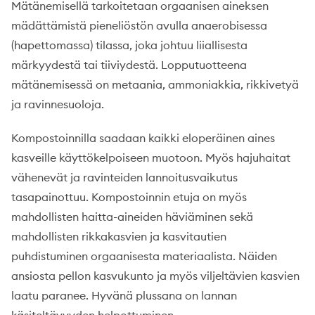
Mätänemisellä tarkoitetaan orgaanisen aineksen
mädättämistä pieneliöstön avulla anaerobisessa
(hapettomassa) tilassa, joka johtuu liiallisesta
märkyydestä tai tiiviydestä. Lopputuotteena
mätänemisessä on metaania, ammoniakkia, rikkivetyä
ja ravinnesuoloja.
Kompostoinnilla saadaan kaikki eloperäinen aines
kasveille käyttökelpoiseen muotoon. Myös hajuhaitat
vähenevät ja ravinteiden lannoitusvaikutus
tasapainottuu. Kompostoinnin etuja on myös
mahdollisten haitta-aineiden häviäminen sekä
mahdollisten rikkakasvien ja kasvitautien
puhdistuminen orgaanisesta materiaalista. Näiden
ansiosta pellon kasvukunto ja myös viljeltävien kasvien
laatu paranee. Hyvänä plussana on lannan