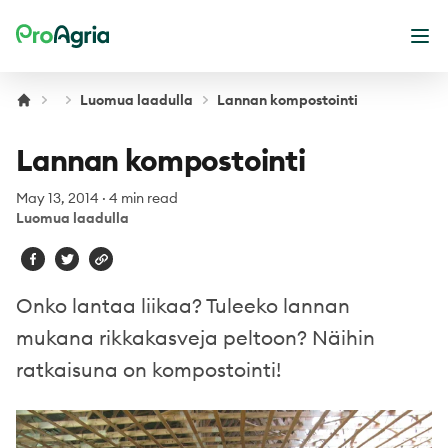
ProAgria
Ope
Luomua laadulla
Lannan kompostointi
Lannan kompostointi
May 13, 2014
·
4 min read
Luomua laadulla
Onko lantaa liikaa? Tuleeko lannan
mukana rikkakasveja peltoon? Näihin
ratkaisuna on kompostointi!