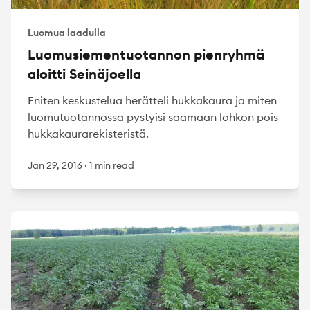
Luomua laadulla
Luomusiementuotannon pienryhmä
aloitti Seinäjoella
Eniten keskustelua herätteli hukkakaura ja miten
luomutuotannossa pystyisi saamaan lohkon pois
hukkakaurarekisteristä.
Jan 29, 2016
·
1 min read