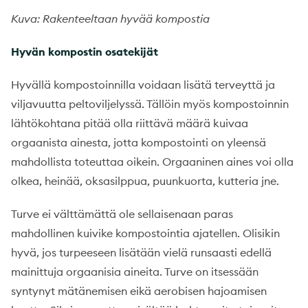
Kuva: Rakenteeltaan hyvää kompostia
Hyvän kompostin osatekijät
Hyvällä kompostoinnilla voidaan lisätä terveyttä ja
viljavuutta peltoviljelyssä. Tällöin myös kompostoinnin
lähtökohtana pitää olla riittävä määrä kuivaa
orgaanista ainesta, jotta kompostointi on yleensä
mahdollista toteuttaa oikein. Orgaaninen aines voi olla
olkea, heinää, oksasilppua, puunkuorta, kutteria jne.
Turve ei välttämättä ole sellaisenaan paras
mahdollinen kuivike kompostointia ajatellen. Olisikin
hyvä, jos turpeeseen lisätään vielä runsaasti edellä
mainittuja orgaanisia aineita. Turve on itsessään
syntynyt mätänemisen eikä aerobisen hajoamisen