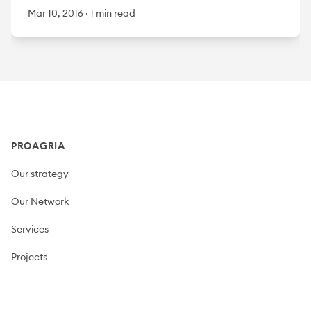
Mar 10, 2016
·
1 min read
Footer
PROAGRIA
Our strategy
Our Network
Services
Projects