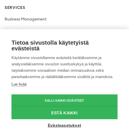
SERVICES
Business Management
Financial Management
Plant production
Tietoa sivustolla käytetyistä
evästeistä
Livestock production
Käytämme sivustollamme evästeitä kerätäksemme ja
analysoidaksemme sivuston suorituskykyä ja käyttöä,
Climate solutions
tarjotaksemme sosiaalisen median ominaisuuksia sekä
parantaaksemme ja räätälöidäksemme sisältöä ja mainoksia.
Lue lisää
Twitter
Facebook
LinkedIn
YouTube
Instagram
Pinterest
GitHub
Vimeo
SALLI KAIKKI EVÄSTEET
© 2026 ProAgria. All rights reserved.
ESTÄ KAIKKI
Evästeasetukset