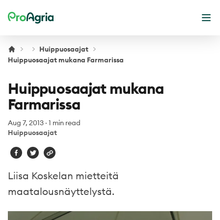
ProAgria
Ope
Huippuosaajat
Huippuosaajat mukana Farmarissa
Huippuosaajat mukana
Farmarissa
Aug 7, 2013
·
1 min read
Huippuosaajat
Liisa Koskelan mietteitä
maatalousnäyttelystä.