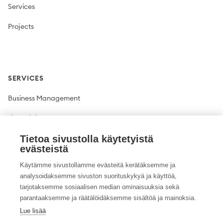
Services
Projects
SERVICES
Business Management
Financial Management
Plant production
Tietoa sivustolla käytetyistä
evästeistä
Livestock production
Käytämme sivustollamme evästeitä kerätäksemme ja
analysoidaksemme sivuston suorituskykyä ja käyttöä,
Climate solutions
tarjotaksemme sosiaalisen median ominaisuuksia sekä
parantaaksemme ja räätälöidäksemme sisältöä ja mainoksia.
Lue lisää