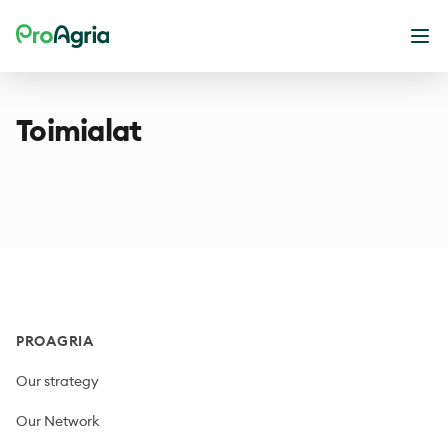
ProAgria
Ope
Toimialat
Footer
PROAGRIA
Our strategy
Our Network