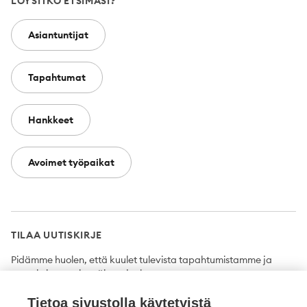
LÖYSITKÖ ETSIMÄSI?
Asiantuntijat
Tapahtumat
Hankkeet
Avoimet työpaikat
TILAA UUTISKIRJE
Pidämme huolen, että kuulet tulevista tapahtumistamme ja
uutuuksista ensimmäisten joukossa.
Tietoa sivustolla käytetyistä