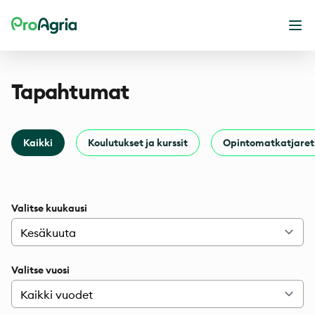
ProAgria
Ava
Tapahtumat
Kaikki
Koulutukset ja kurssit
Opintomatkatjaret
Valitse kuukausi
Valitse vuosi