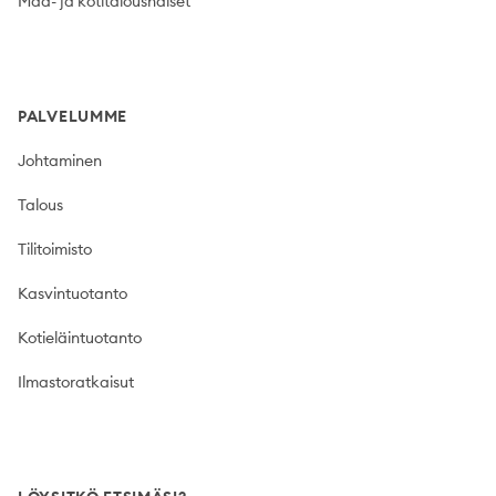
Maa- ja kotitalousnaiset
PALVELUMME
Johtaminen
Talous
Tilitoimisto
Kasvintuotanto
Kotieläintuotanto
Ilmastoratkaisut