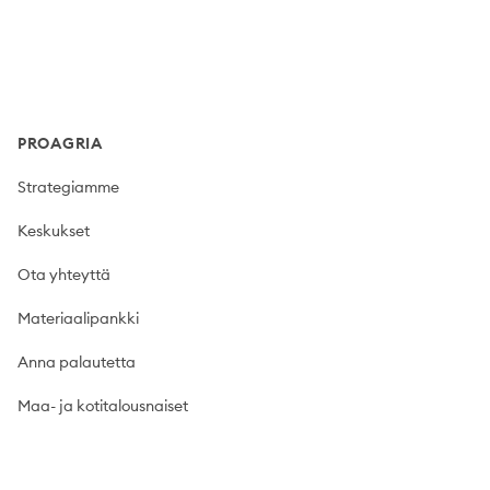
Footer
PROAGRIA
Strategiamme
Keskukset
Ota yhteyttä
Materiaalipankki
Anna palautetta
Maa- ja kotitalousnaiset