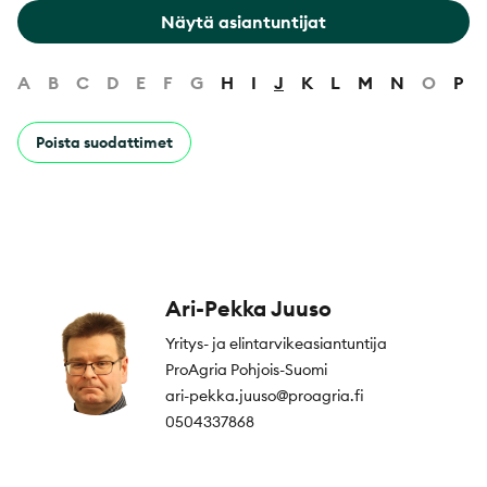
Näytä asiantuntijat
A
B
C
D
E
F
G
H
I
J
K
L
M
N
O
P
Poista suodattimet
Ari-Pekka Juuso
Yritys- ja elintarvikeasiantuntija
ProAgria Pohjois-Suomi
ari-pekka.juuso@proagria.fi
0504337868