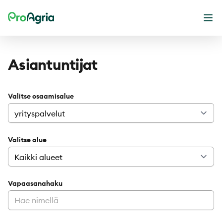
ProAgria
Ava
Asiantuntijat
Valitse osaamisalue
Valitse alue
Vapaasanahaku