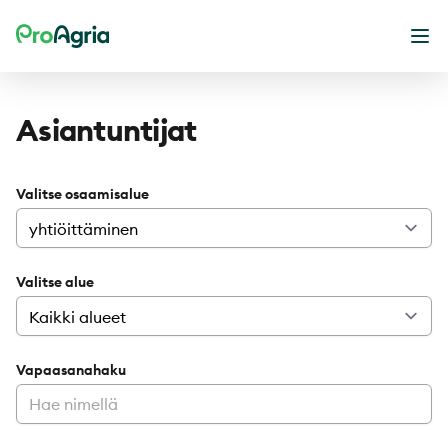
ProAgria
Ava
Asiantuntijat
Valitse osaamisalue
Valitse alue
Vapaasanahaku