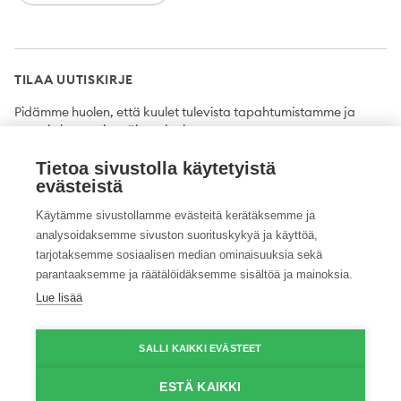
TILAA UUTISKIRJE
Pidämme huolen, että kuulet tulevista tapahtumistamme ja
uutuuksista ensimmäisten joukossa.
Tietoa sivustolla käytetyistä
Tilaa
evästeistä
Käytämme sivustollamme evästeitä kerätäksemme ja
analysoidaksemme sivuston suorituskykyä ja käyttöä,
tarjotaksemme sosiaalisen median ominaisuuksia sekä
Twitter
Facebook
YouTube
Instagram
LinkedIn
parantaaksemme ja räätälöidäksemme sisältöä ja mainoksia.
Lue lisää
Tietosuojaseloste
Saavutettavuusseloste
Ilmoituskanava
SALLI KAIKKI EVÄSTEET
© 2026 ProAgria. Kaikki oikeudet pidätetään.
ESTÄ KAIKKI