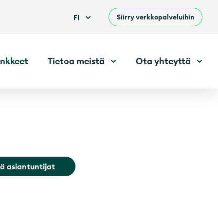
Siirry verkkopalveluihin
FI
nkkeet
Tietoa meistä
Ota yhteyttä
ä asiantuntijat