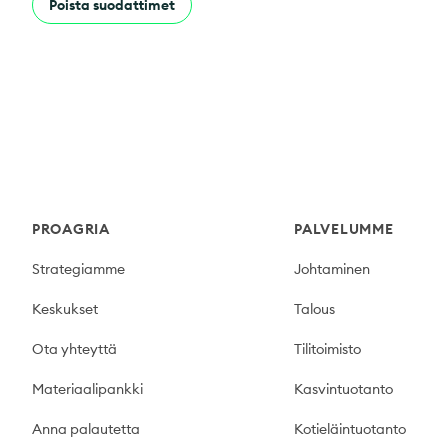
Poista suodattimet
Footer
PROAGRIA
PALVELUMME
Strategiamme
Johtaminen
Keskukset
Talous
Ota yhteyttä
Tilitoimisto
Materiaalipankki
Kasvintuotanto
Anna palautetta
Kotieläintuotanto