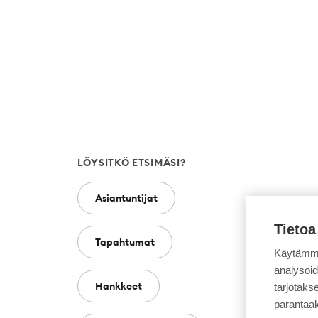
LÖYSITKÖ ETSIMÄSI?
Asiantuntijat
Tietoa
Tapahtumat
Käytämme
analysoi
Hankkeet
tarjotak
parantaa