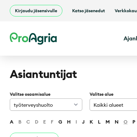
Kirjaudu jäsensivulle
Katso jäsenedut
Verkkoka
ProAgria
Ajan
Asiantuntijat
Valitse osaamisalue
Valitse alue
A
B
C
D
E
F
G
H
I
J
K
L
M
N
O
P