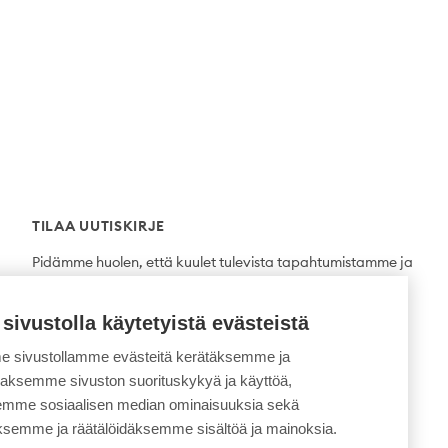
TILAA UUTISKIRJE
Pidämme huolen, että kuulet tulevista tapahtumistamme ja
uutuuksista ensimmäisten joukossa.
 sivustolla käytetyistä evästeistä
Tilaa
 sivustollamme evästeitä kerätäksemme ja
daksemme sivuston suorituskykyä ja käyttöä,
semme sosiaalisen median ominaisuuksia sekä
ksemme ja räätälöidäksemme sisältöä ja mainoksia.