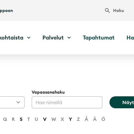
Haku
uppaan
kohtaista
Palvelut
Tapahtumat
Ha
Vapaasanahaku
Näyt
Q
R
S
T
U
V
W
X
Y
Z
Å
Ä
Ö