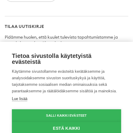
TILAA UUTISKIRJE
Pidämme huolen, että kuulet tulevista tapahtumistamme ja
uutuuksista ensimmäisten joukossa.
Tietoa sivustolla käytetyistä
Tilaa
evästeistä
Käytämme sivustollamme evästeitä kerätäksemme ja
analysoidaksemme sivuston suorituskykyä ja käyttöä,
tarjotaksemme sosiaalisen median ominaisuuksia sekä
Twitter
Facebook
YouTube
Instagram
LinkedIn
parantaaksemme ja räätälöidäksemme sisältöä ja mainoksia.
Lue lisää
Tietosuojaseloste
Saavutettavuusseloste
Ilmoituskanava
SALLI KAIKKI EVÄSTEET
© 2026 ProAgria. Kaikki oikeudet pidätetään.
ESTÄ KAIKKI