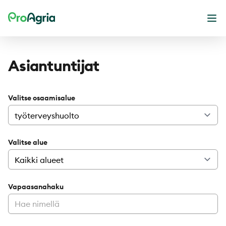
ProAgria
Ava
Asiantuntijat
Valitse osaamisalue
Valitse alue
Vapaasanahaku