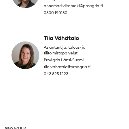
annemari.viitamaki@proagria.fi
0500 190180
Tiia Vähätalo
Asiantuntija, talous- ja
tilitoimistopalvelut
ProAgria Länsi-Suomi
tiia.vahatalo@proagria.fi
043 825 1223
Footer
PROAGRIA