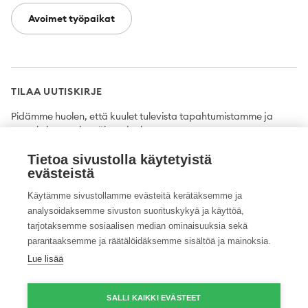
Avoimet työpaikat
TILAA UUTISKIRJE
Pidämme huolen, että kuulet tulevista tapahtumistamme ja
uutuuksista ensimmäisten joukossa.
Tietoa sivustolla käytetyistä
Tilaa
evästeistä
Käytämme sivustollamme evästeitä kerätäksemme ja
analysoidaksemme sivuston suorituskykyä ja käyttöä,
tarjotaksemme sosiaalisen median ominaisuuksia sekä
Twitter
Facebook
YouTube
Instagram
LinkedIn
parantaaksemme ja räätälöidäksemme sisältöä ja mainoksia.
Lue lisää
Tietosuojaseloste
Saavutettavuusseloste
Ilmoituskanava
SALLI KAIKKI EVÄSTEET