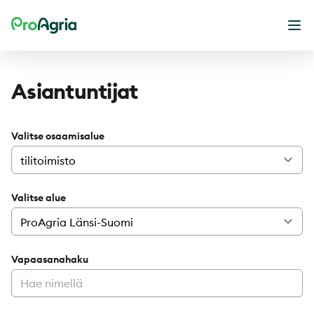
ProAgria
Ava
Asiantuntijat
Valitse osaamisalue
Valitse alue
Vapaasanahaku