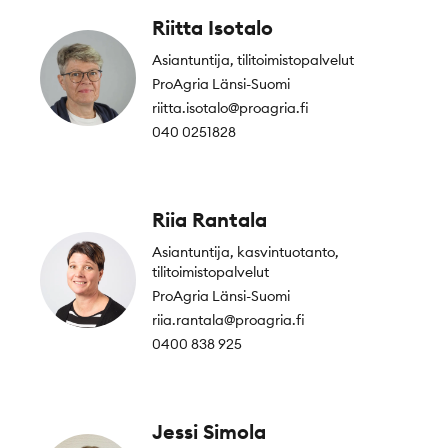
Riitta Isotalo
Asiantuntija, tilitoimistopalvelut
ProAgria Länsi-Suomi
riitta.isotalo@proagria.fi
040 0251828
Riia Rantala
Asiantuntija, kasvintuotanto,
tilitoimistopalvelut
ProAgria Länsi-Suomi
riia.rantala@proagria.fi
0400 838 925
Jessi Simola