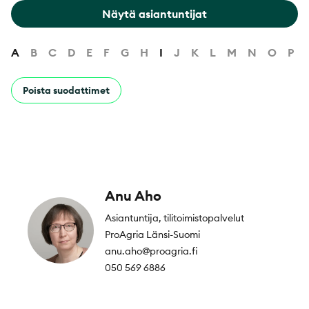
Näytä asiantuntijat
A
B
C
D
E
F
G
H
I
J
K
L
M
N
O
P
Poista suodattimet
Anu Aho
Asiantuntija, tilitoimistopalvelut
ProAgria Länsi-Suomi
anu.aho@proagria.fi
050 569 6886