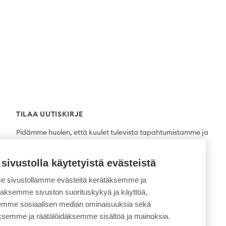
TILAA UUTISKIRJE
Pidämme huolen, että kuulet tulevista tapahtumistamme ja
uutuuksista ensimmäisten joukossa.
 sivustolla käytetyistä evästeistä
Tilaa
 sivustollamme evästeitä kerätäksemme ja
daksemme sivuston suorituskykyä ja käyttöä,
semme sosiaalisen median ominaisuuksia sekä
ksemme ja räätälöidäksemme sisältöä ja mainoksia.