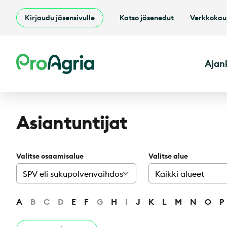
Kirjaudu jäsensivulle
Katso jäsenedut
Verkkoka
ProAgria
Ajan
Asiantuntijat
Valitse osaamisalue
Valitse alue
A
B
C
D
E
F
G
H
I
J
K
L
M
N
O
P