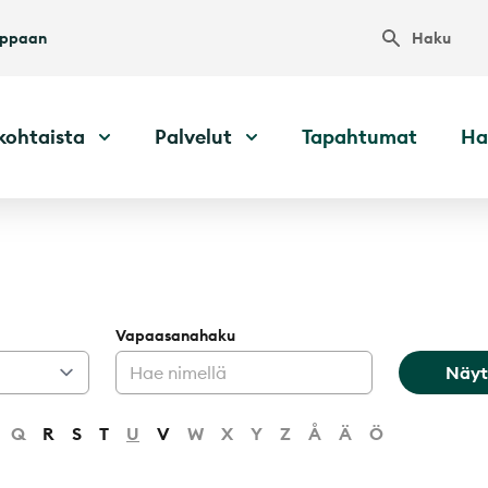
Haku
uppaan
kohtaista
Palvelut
Tapahtumat
Ha
Vapaasanahaku
Näyt
Q
R
S
T
U
V
W
X
Y
Z
Å
Ä
Ö