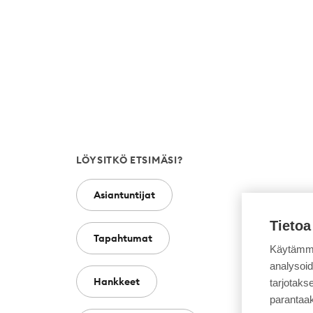
LÖYSITKÖ ETSIMÄSI?
Asiantuntijat
Tietoa
Tapahtumat
Käytämme
analysoi
Hankkeet
tarjotak
parantaa