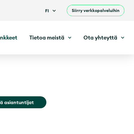
Siirry verkkopalveluihin
FI
nkkeet
Tietoa meistä
Ota yhteyttä
ä asiantuntijat