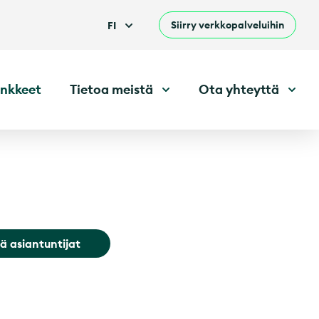
Siirry verkkopalveluihin
FI
nkkeet
Tietoa meistä
Ota yhteyttä
ä asiantuntijat