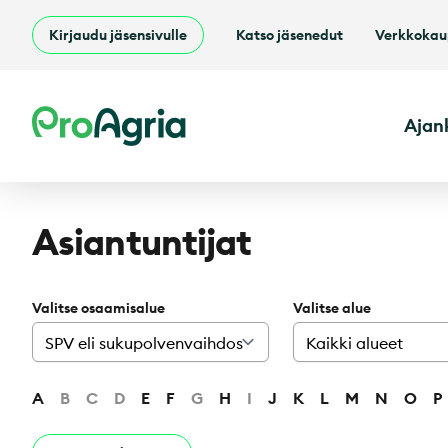
Kirjaudu jäsensivulle
Katso jäsenedut
Verkkoka
ProAgria
Ajan
Asiantuntijat
Valitse osaamisalue
Valitse alue
A
B
C
D
E
F
G
H
I
J
K
L
M
N
O
P