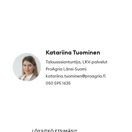
Katariina Tuominen
Talousasiantuntija, LKV-palvelut
ProAgria Länsi-Suomi
katariina.tuominen@proagria.fi
050 595 1635
LÖYSITKÖ ETSIMÄSI?