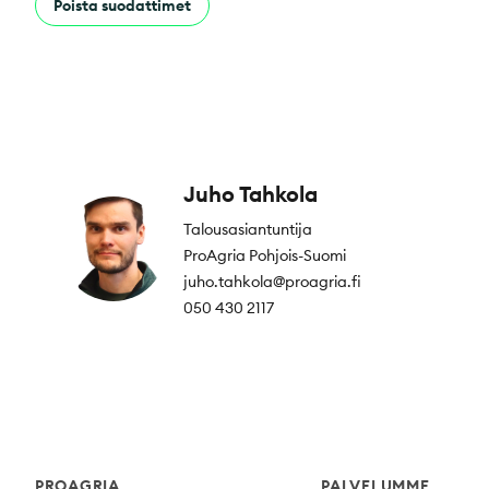
Poista suodattimet
Juho Tahkola
Talousasiantuntija
ProAgria Pohjois-Suomi
juho.tahkola@proagria.fi
050 430 2117
Footer
PROAGRIA
PALVELUMME