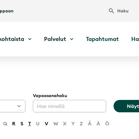
Haku
uppaan
kohtaista
Palvelut
Tapahtumat
Ha
Vapaasanahaku
Näyt
Q
R
S
T
U
V
W
X
Y
Z
Å
Ä
Ö